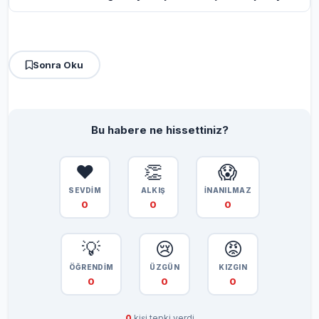
Sonra Oku
Bu habere ne hissettiniz?
❤️
👏
😱
SEVDİM
ALKIŞ
İNANILMAZ
0
0
0
💡
😢
😡
ÖĞRENDİM
ÜZGÜN
KIZGIN
0
0
0
0
kişi tepki verdi