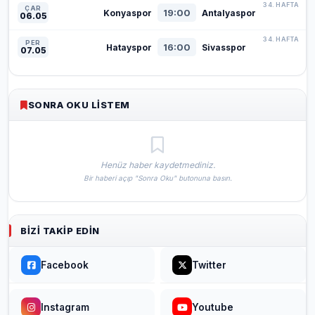
34. HAFTA
ÇAR
19:00
Konyaspor
Antalyaspor
06.05
34. HAFTA
PER
16:00
Hatayspor
Sivasspor
07.05
SONRA OKU LISTEM
Henüz haber kaydetmediniz.
Bir haberi açıp "Sonra Oku" butonuna basın.
BIZI TAKIP EDIN
Facebook
Twitter
Instagram
Youtube