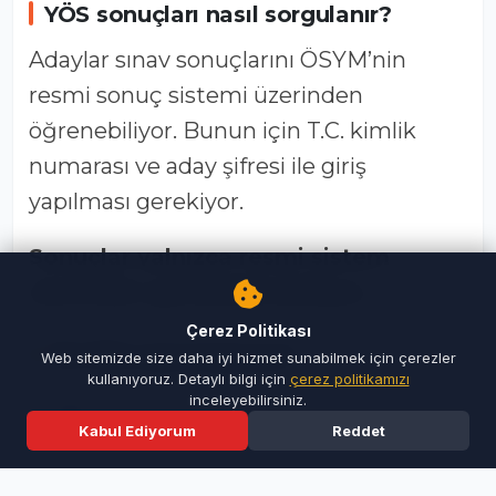
YÖS sonuçları nasıl sorgulanır?
Adaylar sınav sonuçlarını ÖSYM’nin
resmi sonuç sistemi üzerinden
öğrenebiliyor. Bunun için T.C. kimlik
numarası ve aday şifresi ile giriş
yapılması gerekiyor.
Sonuçlar yalnızca resmi sistem
üzerinden görüntülenebiliyor.
Çerez Politikası
TR-YÖS neyi kapsıyor?
Web sitemizde size daha iyi hizmet sunabilmek için çerezler
kullanıyoruz. Detaylı bilgi için
çerez politikamızı
Türkiye Yurt Dışından Öğrenci Kabul
inceleyebilirsiniz.
Kabul Ediyorum
Reddet
Sınavı, yurt dışından Türkiye’de
Ana Sayfa
Son Dakika
Ara
Menü
üniversite eğitimi almak isteyen adaylar