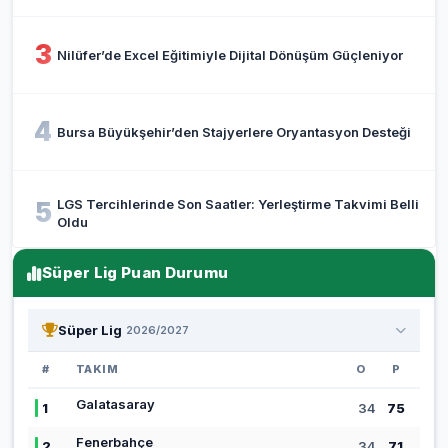
3
Nilüfer’de Excel Eğitimiyle Dijital Dönüşüm Güçleniyor
4
Bursa Büyükşehir’den Stajyerlere Oryantasyon Desteği
LGS Tercihlerinde Son Saatler: Yerleştirme Takvimi Belli
5
Oldu
Süper Lig Puan Durumu
Süper Lig
2026/2027
#
TAKIM
O
P
Galatasaray
1
34
75
Fenerbahçe
2
34
71