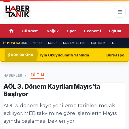
74%
Gündem
Sağlık
Spor
Ekonomi
Eğitim
PİYASA
USD:
--
₺
EUR:
--
₺
GBP:
--
₺
GRAM ALTIN:
--
₺
ÇEYREK:
--
₺
 Okuyucuların Yanında
Bursaspor, Shakhtar Donetsk ile Gol
SON DAKİKA
EĞİTİM
HABERLER
AÖL 3. Dönem Kayıtları Mayıs’ta
Başlıyor
AÖL 3. dönem kayıt yenileme tarihleri merak
ediliyor. MEB takvimine göre işlemlerin Mayıs
ayında başlaması bekleniyor.