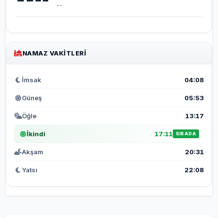
--
NAMAZ VAKITLERI
İmsak
04:08
Güneş
05:53
Öğle
13:17
İkindi
17:11
SIRADA
Akşam
20:31
Yatsı
22:08