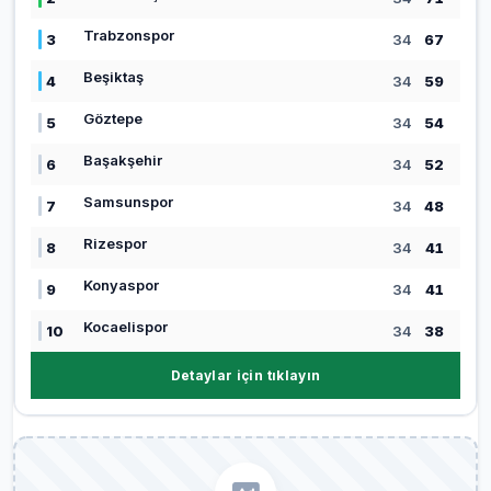
Trabzonspor
3
34
67
Beşiktaş
4
34
59
Göztepe
5
34
54
Başakşehir
6
34
52
Samsunspor
7
34
48
Rizespor
8
34
41
Konyaspor
9
34
41
Kocaelispor
10
34
38
Detaylar için tıklayın