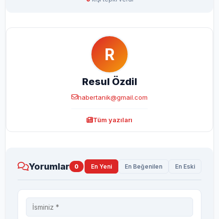
R
Resul Özdil
habertanik@gmail.com
Tüm yazıları
Yorumlar
0
En Yeni
En Beğenilen
En Eski