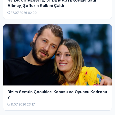
49'DA ÜNİVERSİTE, 51'DE MASTERCHEF! Şadi
Altınay, Şeflerin Kalbini Çaldı
27.07.2026 02:00
Bizim Semtin Çocukları Konusu ve Oyuncu Kadrosu
?
11.07.2026 23:17