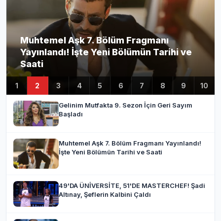
Muhtemel Aşk 7. Bölüm Fragmanı
Yayınlandı! İşte Yeni Bölümün Tarihi ve
Saati
1
2
3
4
5
6
7
8
9
10
Gelinim Mutfakta 9. Sezon İçin Geri Sayım
Başladı
Muhtemel Aşk 7. Bölüm Fragmanı Yayınlandı!
İşte Yeni Bölümün Tarihi ve Saati
49'DA ÜNİVERSİTE, 51'DE MASTERCHEF! Şadi
Altınay, Şeflerin Kalbini Çaldı