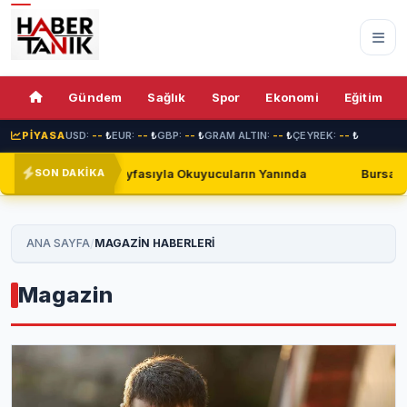
Gündem
Sağlık
Spor
Ekonomi
Eğitim
PİYASA
USD:
--
₺
EUR:
--
₺
GBP:
--
₺
GRAM ALTIN:
--
₺
ÇEYREK:
--
₺
ın Yanında
Bursaspor, Shakhtar Donetsk ile Golsüz Berabere 
SON DAKİKA
/
ANA SAYFA
MAGAZIN HABERLERİ
Magazin