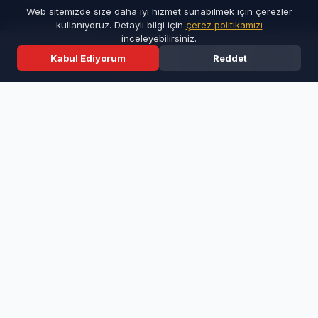
Web sitemizde size daha iyi hizmet sunabilmek için çerezler
kullanıyoruz. Detaylı bilgi için
çerez politikamızı
KATEGORILER
inceleyebilirsiniz.
Kabul Ediyorum
Reddet
Ana Sayfa
Son Dakika
Ara
Menü
Doğa - Gezi
Yemek Tarifleri
Gündem
Ekonomi
Politika
SERVISLER
Seri İlanlar
Taziyeler
Resmi İlanlar
Rüya Tabirleri