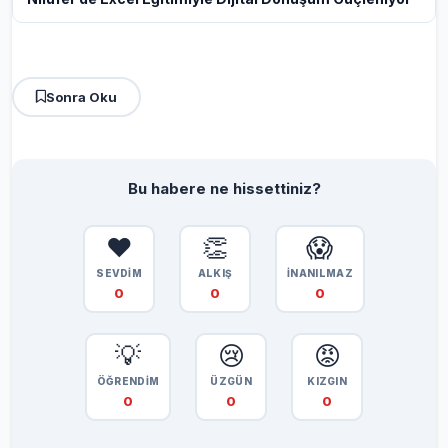
Sonra Oku
Bu habere ne hissettiniz?
❤️
👏
😱
SEVDİM
ALKIŞ
İNANILMAZ
0
0
0
💡
😢
😡
ÖĞRENDİM
ÜZGÜN
KIZGIN
0
0
0