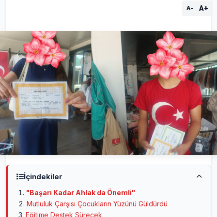
A+
A-
İçindekiler
"Başarı Kadar Ahlak da Önemli"
Mutluluk Çarşısı Çocukların Yüzünü Güldürdü
Eğitime Destek Sürecek