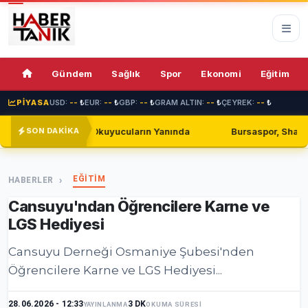
76%
Gündem
Sağlık
Spor
Ekonomi
Eğitim
PİYASA
USD:
--
₺
EUR:
--
₺
GBP:
--
₺
GRAM ALTIN:
--
₺
ÇEYREK:
--
₺
Okuyucuların Yanında
Bursaspor, Shakhtar Donetsk ile Golsü
SON DAKİKA
EĞİTİM
HABERLER
Cansuyu'ndan Öğrencilere Karne ve
LGS Hediyesi
Cansuyu Derneği Osmaniye Şubesi'nden
Öğrencilere Karne ve LGS Hediyesi...
28.06.2026 - 12:33
3 DK
YAYINLANMA
OKUMA SÜRESİ