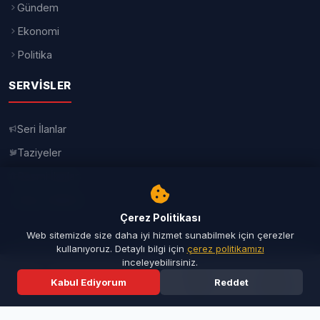
halinde geri ödeniyor. Bu süreçte
öğrencinin yurtta herhangi bir
borcunun veya zarar kaydının
bulunmaması gerekiyor.
Çerez Politikası
Web sitemizde size daha iyi hizmet sunabilmek için çerezler
kullanıyoruz. Detaylı bilgi için
çerez politikamızı
inceleyebilirsiniz.
Kabul Ediyorum
Reddet
DEPOZİTO İADESİ NE ZAMAN
Ana Sayfa
Son Dakika
Ara
Menü
YATAR?