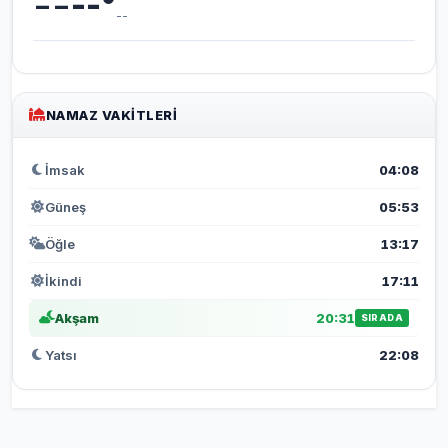
--
--
°
--
NAMAZ VAKITLERI
İmsak
04:08
Güneş
05:53
Öğle
13:17
İkindi
17:11
Akşam
20:31
SIRADA
Yatsı
22:08