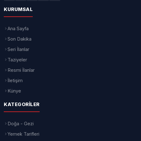
2025-2026 eğitim öğretim yılının sona
ermesiyle birlikte KYK yurtlarından
ayrılan öğrenciler, yatırmış oldukları
güvence bedelinin (depozito) iade
sürecini yakından takip ediyor. Özellikle
mezun olan veya yurt çıkış işlemlerini
tamamlayan binlerce öğrenci,
ödemelerin hesaplara ne zaman
aktarılacağını araştırıyor.
Gençlik ve Spor Bakanlığı bünyesinde
yürütülen KYK yurt hizmetleri
kapsamında alınan depozito ücretleri,
öğrencinin yurttan ayrılmasının
ardından belirli şartların sağlanması