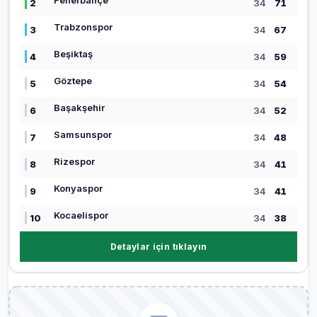
2
34
71
Trabzonspor
3
34
67
Beşiktaş
4
34
59
Göztepe
5
34
54
Başakşehir
6
34
52
Samsunspor
7
34
48
Rizespor
8
34
41
Konyaspor
9
34
41
Kocaelispor
10
34
38
Detaylar için tıklayın