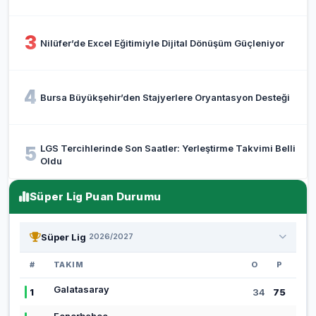
3
Nilüfer’de Excel Eğitimiyle Dijital Dönüşüm Güçleniyor
4
Bursa Büyükşehir’den Stajyerlere Oryantasyon Desteği
LGS Tercihlerinde Son Saatler: Yerleştirme Takvimi Belli
5
Oldu
Süper Lig Puan Durumu
Süper Lig
2026/2027
#
TAKIM
O
P
Galatasaray
1
34
75
Fenerbahçe