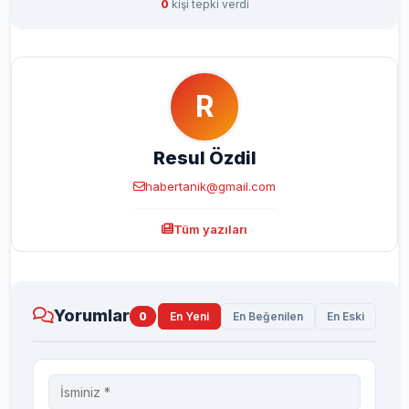
0
kişi tepki verdi
R
Resul Özdil
habertanik@gmail.com
Tüm yazıları
Yorumlar
0
En Yeni
En Beğenilen
En Eski