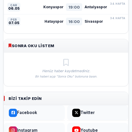
34. HAFTA
ÇAR
19:00
Konyaspor
Antalyaspor
06.05
34. HAFTA
PER
16:00
Hatayspor
Sivasspor
07.05
SONRA OKU LISTEM
Henüz haber kaydetmediniz.
Bir haberi açıp "Sonra Oku" butonuna basın.
BIZI TAKIP EDIN
Facebook
Twitter
Instagram
Youtube