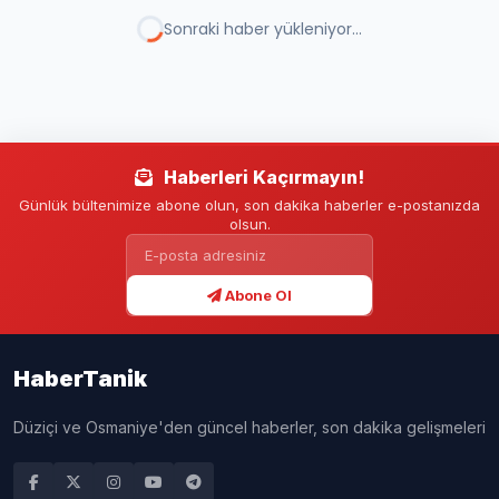
EĞİTİM
HABERLER
27.06.2026 - 19:22
3 DK
YAYINLANMA
OKUMA SÜRESİ
A+
A-
Editör: Ayşe Koca