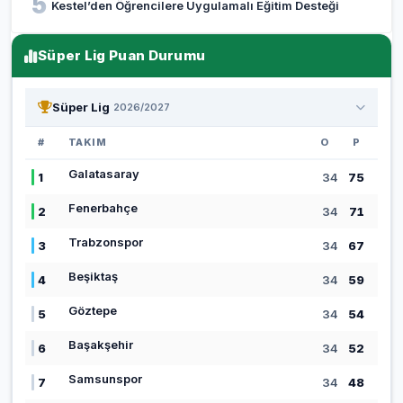
5
Kestel’den Öğrencilere Uygulamalı Eğitim Desteği
Süper Lig Puan Durumu
Süper Lig
2026/2027
#
TAKIM
O
P
Galatasaray
1
34
75
Fenerbahçe
2
34
71
Trabzonspor
3
34
67
Beşiktaş
4
34
59
Göztepe
5
34
54
Başakşehir
6
34
52
Samsunspor
7
34
48