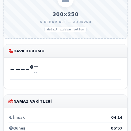
300×250
SIDEBAR ALT — 300×250
detail_sidebar_bottom
HAVA DURUMU
--
--
°
--
--
NAMAZ VAKITLERI
İmsak
04:14
Güneş
05:57