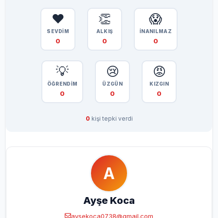
❤️
👏
😱
SEVDİM
ALKIŞ
İNANILMAZ
0
0
0
💡
😢
😡
ÖĞRENDİM
ÜZGÜN
KIZGIN
0
0
0
0
kişi tepki verdi
A
Ayşe Koca
aysekoca0738@gmail.com