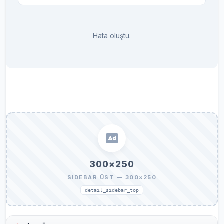
Hata oluştu.
300×250
SIDEBAR ÜST — 300×250
detail_sidebar_top