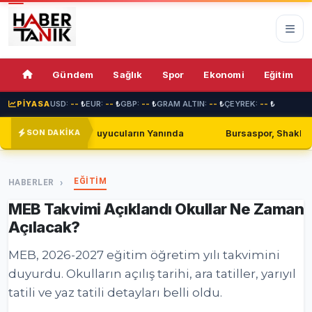
70%
Gündem
Sağlık
Spor
Ekonomi
Eğitim
PİYASA
USD:
--
₺
EUR:
--
₺
GBP:
--
₺
GRAM ALTIN:
--
₺
ÇEYREK:
--
₺
ların Yanında
Bursaspor, Shakhtar Donetsk ile Golsüz Berab
SON DAKİKA
EĞİTİM
HABERLER
MEB Takvimi Açıklandı Okullar Ne Zaman
Açılacak?
MEB, 2026-2027 eğitim öğretim yılı takvimini
duyurdu. Okulların açılış tarihi, ara tatiller, yarıyıl
tatili ve yaz tatili detayları belli oldu.