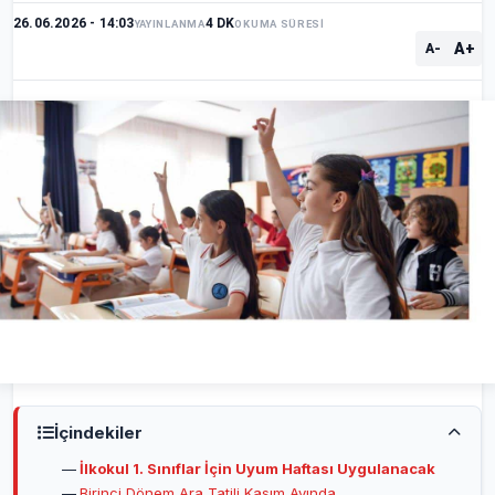
26.06.2026 - 14:03
4 DK
YAYINLANMA
OKUMA SÜRESİ
A+
A-
İçindekiler
İlkokul 1. Sınıflar İçin Uyum Haftası Uygulanacak
Birinci Dönem Ara Tatili Kasım Ayında