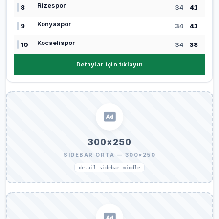
Rizespor
8
34
41
Konyaspor
9
34
41
Kocaelispor
10
34
38
Detaylar için tıklayın
300×250
SIDEBAR ORTA — 300×250
detail_sidebar_middle