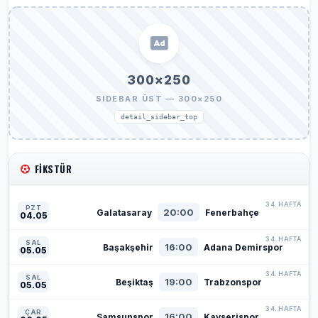
300×250
SIDEBAR ÜST — 300×250
detail_sidebar_top
FIKSTÜR
34. HAFTA
PZT
20:00
Galatasaray
Fenerbahçe
04.05
34. HAFTA
SAL
16:00
Başakşehir
Adana Demirspor
05.05
34. HAFTA
SAL
19:00
Beşiktaş
Trabzonspor
05.05
34. HAFTA
ÇAR
16:00
Samsunspor
Kayserispor