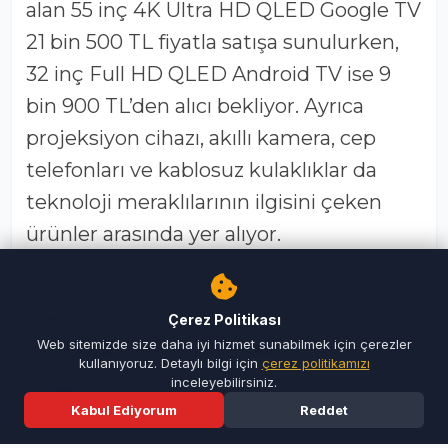
yerini alacak. Özellikle yaz sezonuna özel
ürünlerin dikkat çektiği katalog, alışveriş
planı yapan vatandaşların ilgisini çekiyor.
BİM’in yeni kataloğunda yüksek
teknoloji ürünleri öne çıkarken, uygun
fiyatlı elektronik cihazlar tüketicilere
cazip seçenekler sunuyor. Katalogda yer
alan 55 inç 4K Ultra HD QLED Google TV
21 bin 500 TL fiyatla satışa sunulurken,
Çerez Politikası
32 inç Full HD QLED Android TV ise 9
Web sitemizde size daha iyi hizmet sunabilmek için çerezler
bin 900 TL’den alıcı bekliyor. Ayrıca
kullanıyoruz. Detaylı bilgi için
çerez politikamızı
inceleyebilirsiniz.
projeksiyon cihazı, akıllı kamera, cep
Kabul Ediyorum
Reddet
telefonları ve kablosuz kulaklıklar da
Ana Sayfa
Son Dakika
Ara
Menü