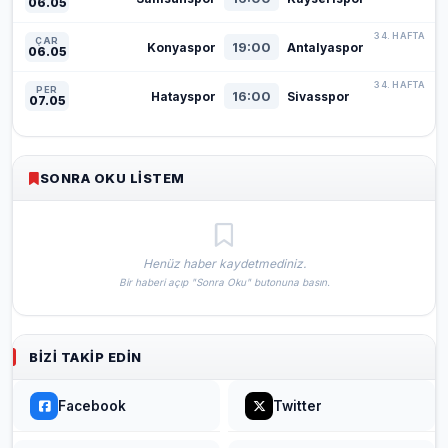
06.05
34. HAFTA
ÇAR
19:00
Konyaspor
Antalyaspor
06.05
34. HAFTA
PER
16:00
Hatayspor
Sivasspor
07.05
SONRA OKU LISTEM
Henüz haber kaydetmediniz.
Bir haberi açıp "Sonra Oku" butonuna basın.
BIZI TAKIP EDIN
Facebook
Twitter