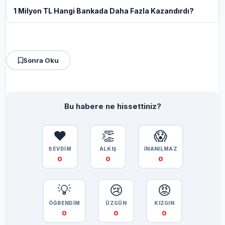
1 Milyon TL Hangi Bankada Daha Fazla Kazandırdı?
Sonra Oku
Bu habere ne hissettiniz?
❤️
👏
😱
SEVDİM
ALKIŞ
İNANILMAZ
0
0
0
💡
😢
😡
ÖĞRENDİM
ÜZGÜN
KIZGIN
0
0
0