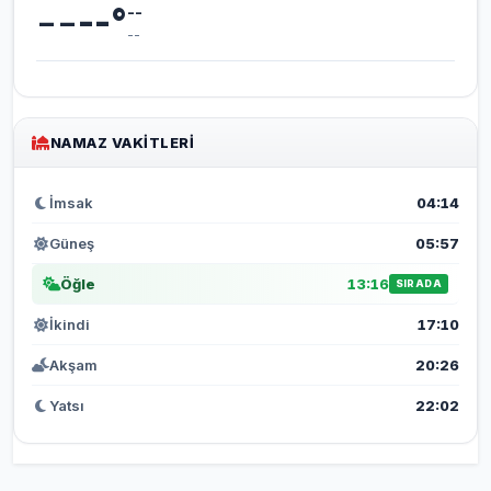
--
--
°
--
--
NAMAZ VAKITLERI
İmsak
04:14
Güneş
05:57
Öğle
13:16
SIRADA
İkindi
17:10
Akşam
20:26
Yatsı
22:02