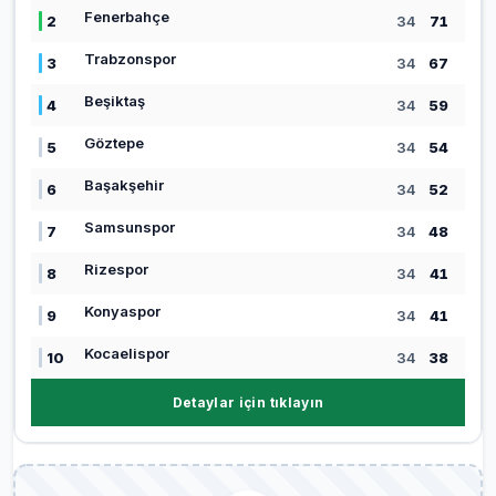
Fenerbahçe
2
34
71
Trabzonspor
3
34
67
Beşiktaş
4
34
59
Göztepe
5
34
54
Başakşehir
6
34
52
Samsunspor
7
34
48
Rizespor
8
34
41
Konyaspor
9
34
41
Kocaelispor
10
34
38
Detaylar için tıklayın