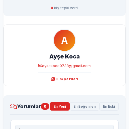
0
kişi tepki verdi
A
Ayşe Koca
aysekoca0738@gmail.com
Tüm yazıları
Yorumlar
0
En Yeni
En Beğenilen
En Eski