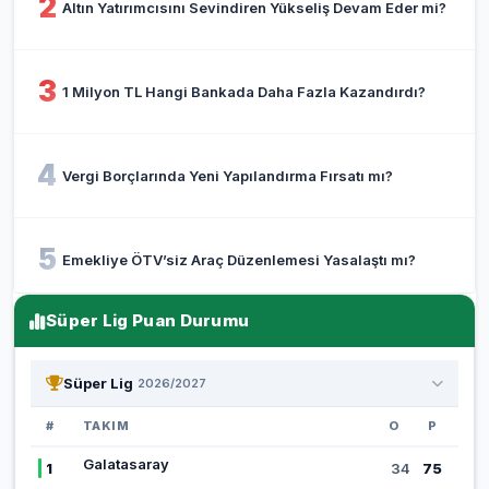
2
Altın Yatırımcısını Sevindiren Yükseliş Devam Eder mi?
3
1 Milyon TL Hangi Bankada Daha Fazla Kazandırdı?
4
Vergi Borçlarında Yeni Yapılandırma Fırsatı mı?
5
Emekliye ÖTV’siz Araç Düzenlemesi Yasalaştı mı?
Süper Lig Puan Durumu
Süper Lig
2026/2027
#
TAKIM
O
P
Galatasaray
1
34
75