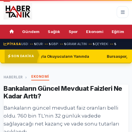
70%
Gündem
Sağlık
Spor
Ekonomi
Eğitim
PİYASA
USD:
--
₺
EUR:
--
₺
GBP:
--
₺
GRAM ALTIN:
--
₺
ÇEYREK:
--
₺
kuyucuların Yanında
Bursaspor, Shakhtar Donetsk ile Golsüz
SON DAKİKA
EKONOMİ
HABERLER
Bankaların Güncel Mevduat Faizleri Ne
Kadar Arttı?
Bankaların güncel mevduat faiz oranları belli
oldu. 760 bin TL'nin 32 günlük vadede
sağlayacağı net kazanç ve vade sonu tutarları
açıklandı.