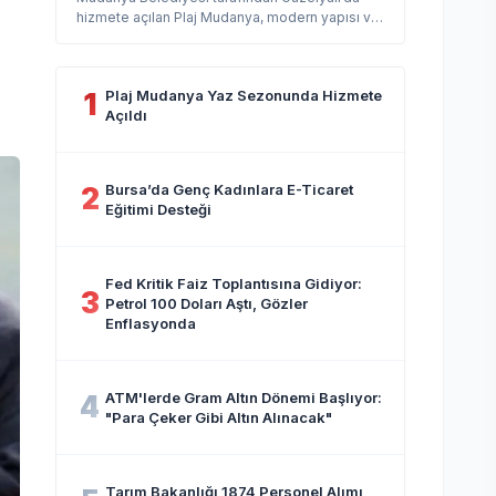
hizmete açılan Plaj Mudanya, modern yapısı ve
sosyal imkanlarıyla yaz sezonun...
Plaj Mudanya Yaz Sezonunda Hizmete
1
Açıldı
Bursa’da Genç Kadınlara E-Ticaret
2
Eğitimi Desteği
Fed Kritik Faiz Toplantısına Gidiyor:
3
Petrol 100 Doları Aştı, Gözler
Enflasyonda
ATM'lerde Gram Altın Dönemi Başlıyor:
4
"Para Çeker Gibi Altın Alınacak"
Tarım Bakanlığı 1874 Personel Alımı