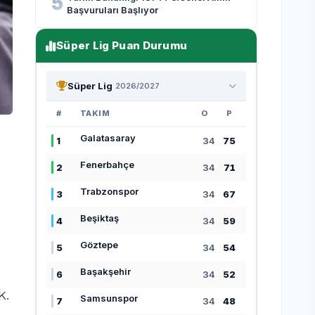
5
Başvuruları Başlıyor
Süper Lig Puan Durumu
Süper Lig
2026/2027
#
TAKIM
O
P
Galatasaray
1
34
75
Fenerbahçe
2
34
71
Trabzonspor
3
34
67
Beşiktaş
4
34
59
Göztepe
5
34
54
Başakşehir
6
34
52
k.
Samsunspor
7
34
48