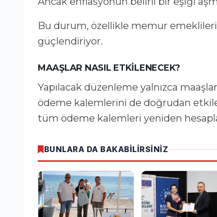
Ancak enflasyonun belirli bir eşiği aş
Bu durum, özellikle memur emeklileri 
güçlendiriyor.
MAAŞLAR NASIL ETKİLENECEK?
Yapılacak düzenleme yalnızca maaşları 
ödeme kalemlerini de doğrudan etkiley
tüm ödeme kalemleri yeniden hesapl
BUNLARA DA BAKABİLİRSİNİZ