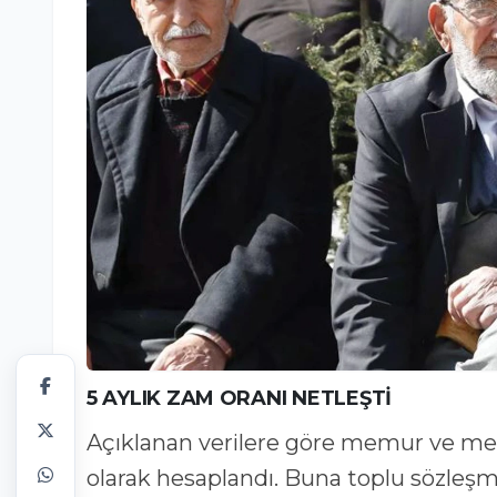
5 AYLIK ZAM ORANI NETLEŞTİ
Açıklanan verilere göre memur ve memu
olarak hesaplandı. Buna toplu sözle