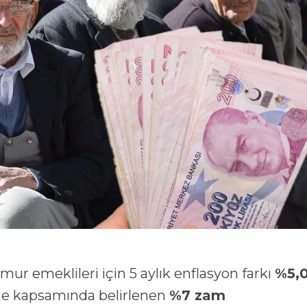
r emeklileri için 5 aylık enflasyon farkı
%5,
şme kapsamında belirlenen
%7 zam