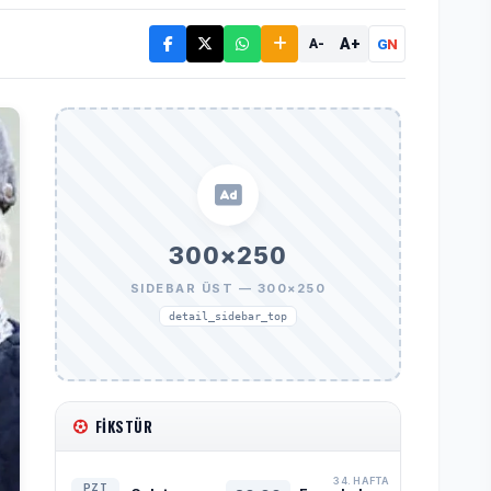
A+
G
N
A-
300×250
SIDEBAR ÜST — 300×250
detail_sidebar_top
FIKSTÜR
34. HAFTA
PZT