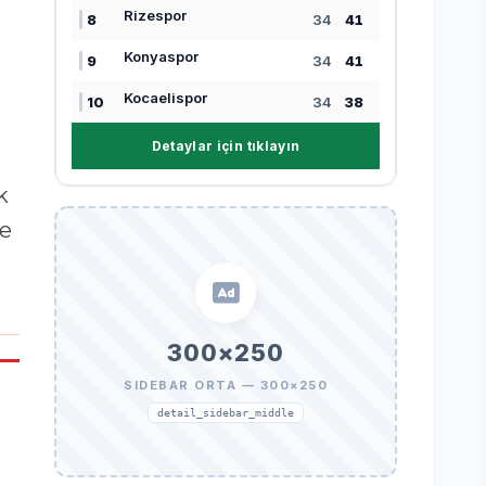
Rizespor
8
34
41
Konyaspor
9
34
41
Kocaelispor
10
34
38
Detaylar için tıklayın
k
te
300×250
SIDEBAR ORTA — 300×250
detail_sidebar_middle