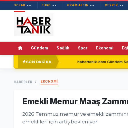
--
--
--
--
DOLAR
EURO
GRAM ALTIN
ÇEYREK
Gündem
Sağlık
Spor
Ekonomi
Eğ
SON DAKİKA
ni Parti'de
habertanik.com Gündem Sayfasıyla Okuyucuların
EKONOMİ
HABERLER
Emekli Memur Maaş Zammı
2026 Temmuz memur ve emekli zammında 5 
emeklileri için artış bekleniyor