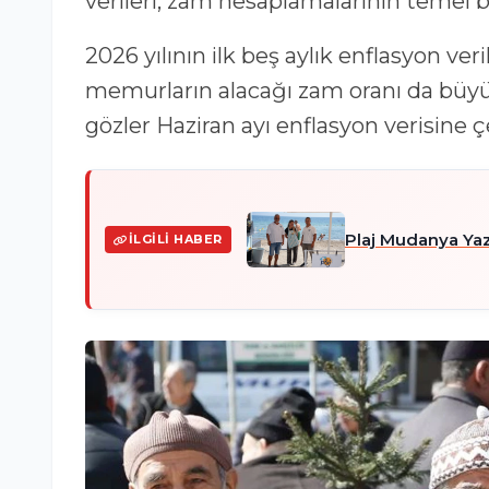
verileri, zam hesaplamalarının temel b
2026 yılının ilk beş aylık enflasyon ve
memurların alacağı zam oranı da büyük
gözler Haziran ayı enflasyon verisine çe
Plaj Mudanya Ya
İLGILI HABER