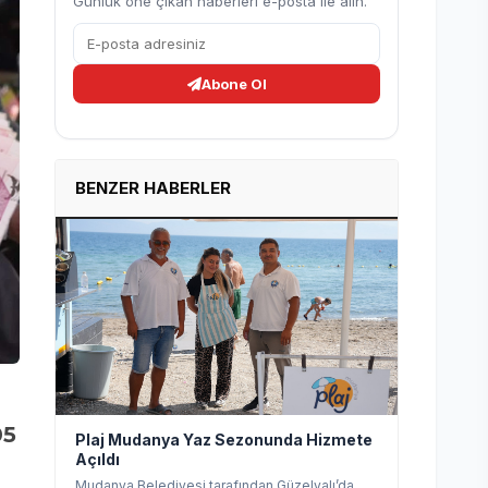
Günlük öne çıkan haberleri e-posta ile alın.
Abone Ol
BENZER HABERLER
05
Plaj Mudanya Yaz Sezonunda Hizmete
Açıldı
Mudanya Belediyesi tarafından Güzelyalı’da