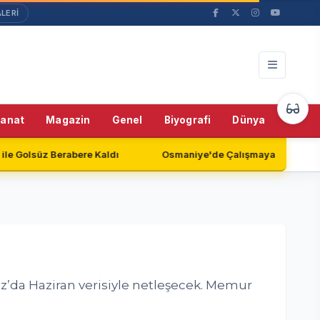
LERİ
49%
Sanat
Magazin
Genel
Biyografi
Dünya
Teknol
aldı
Osmaniye'de Çalışmayan Güvenlik Kameraları Endişe Ya
da Haziran verisiyle netleşecek. Memur