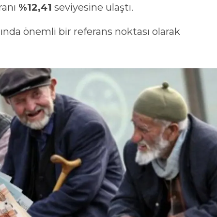
ranı
%12,41
seviyesine ulaştı.
nda önemli bir referans noktası olarak