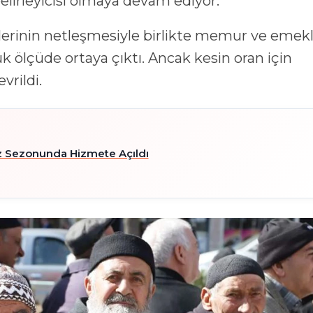
elirleyicisi olmaya devam ediyor.
rilerinin netleşmesiyle birlikte memur ve emekl
 ölçüde ortaya çıktı. Ancak kesin oran için
vrildi.
z Sezonunda Hizmete Açıldı