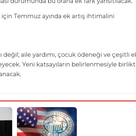
ması durumunda bu orana ek fark yansıtılacak.
için Temmuz ayında ek artış ihtimalini
değil; aile yardımı, çocuk ödeneği ve çeşitli e
ecek. Yeni katsayıların belirlenmesiyle birlik
anacak.