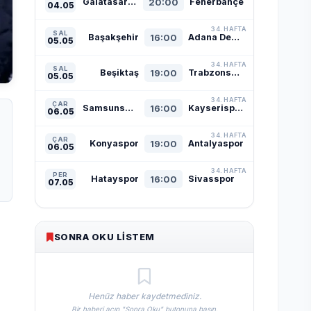
Galatasaray
20:00
Fenerbahçe
04.05
34. HAFTA
SAL
Başakşehir
16:00
Adana Demirspor
05.05
34. HAFTA
SAL
Beşiktaş
19:00
Trabzonspor
05.05
34. HAFTA
ÇAR
Samsunspor
16:00
Kayserispor
06.05
34. HAFTA
ÇAR
Konyaspor
19:00
Antalyaspor
06.05
34. HAFTA
PER
Hatayspor
16:00
Sivasspor
07.05
SONRA OKU LISTEM
Henüz haber kaydetmediniz.
Bir haberi açıp "Sonra Oku" butonuna basın.