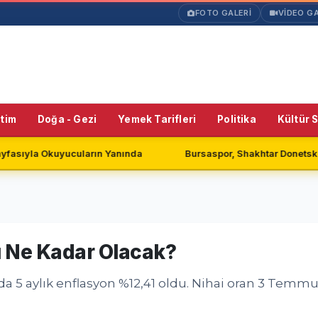
FOTO GALERİ
VİDEO GA
itim
Doğa - Gezi
Yemek Tarifleri
Politika
Kültür 
 Yanında
Bursaspor, Shakhtar Donetsk ile Golsüz Berabere K
 Ne Kadar Olacak?
aylık enflasyon %12,41 oldu. Nihai oran 3 Temmuz’