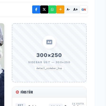
A+
G
N
A-
300×250
SIDEBAR ÜST — 300×250
detail_sidebar_top
FIKSTÜR
34. HAFTA
PZT