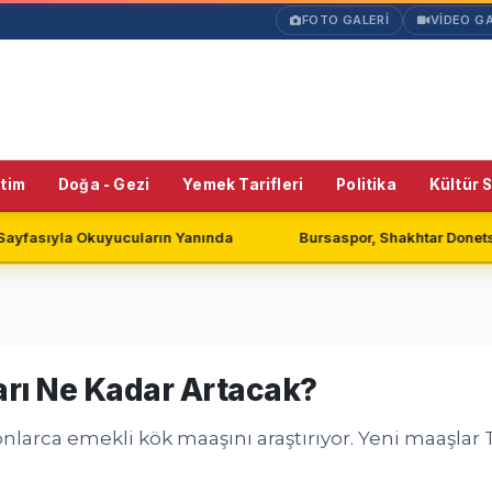
FOTO GALERİ
VİDEO GA
itim
Doğa - Gezi
Yemek Tarifleri
Politika
Kültür 
ın Yanında
Bursaspor, Shakhtar Donetsk ile Golsüz Berabere 
rı Ne Kadar Artacak?
ca emekli kök maaşını araştırıyor. Yeni maaşlar TÜİ