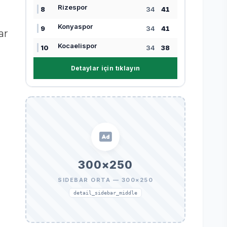
Rizespor
8
34
41
Konyaspor
9
34
41
ar
Kocaelispor
10
34
38
Detaylar için tıklayın
300×250
SIDEBAR ORTA — 300×250
detail_sidebar_middle