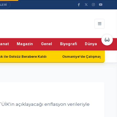
LERİ
41%
Sanat
Magazin
Genel
Biyografi
Dünya
Teknol
Kaldı
Osmaniye'de Çalışmayan Güvenlik Kameraları Endişe Y
K'in açıklayacağı enflasyon verileriyle