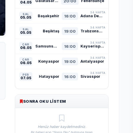
Galatasaray
20:00
Fenerbahçe
04.05
34. HAFTA
SAL
Başakşehir
16:00
Adana Demirspor
05.05
34. HAFTA
SAL
Beşiktaş
19:00
Trabzonspor
05.05
34. HAFTA
ÇAR
Samsunspor
16:00
Kayserispor
06.05
34. HAFTA
ÇAR
Konyaspor
19:00
Antalyaspor
06.05
34. HAFTA
PER
Hatayspor
16:00
Sivasspor
07.05
SONRA OKU LISTEM
Henüz haber kaydetmediniz.
Bir haberi açıp "Sonra Oku" butonuna basın.