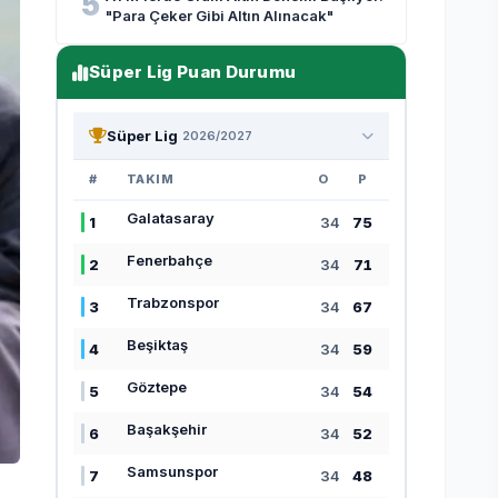
5
"Para Çeker Gibi Altın Alınacak"
Süper Lig Puan Durumu
Süper Lig
2026/2027
#
TAKIM
O
P
Galatasaray
1
34
75
Fenerbahçe
2
34
71
Trabzonspor
3
34
67
Beşiktaş
4
34
59
Göztepe
5
34
54
Başakşehir
6
34
52
Samsunspor
7
34
48