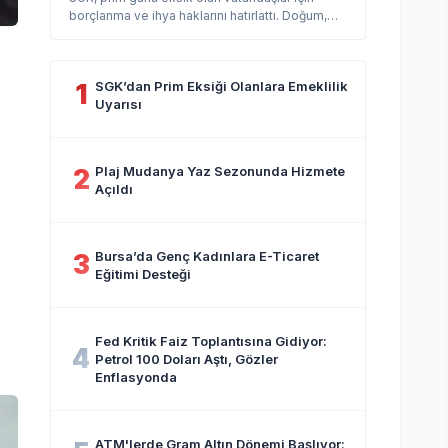
borçlanma ve ihya haklarını hatırlattı. Doğum,
askerlik ve yurt dışı süreleri...
SGK’dan Prim Eksiği Olanlara Emeklilik
1
Uyarısı
Plaj Mudanya Yaz Sezonunda Hizmete
2
Açıldı
Bursa’da Genç Kadınlara E-Ticaret
3
Eğitimi Desteği
Fed Kritik Faiz Toplantısına Gidiyor:
4
Petrol 100 Doları Aştı, Gözler
Enflasyonda
ATM'lerde Gram Altın Dönemi Başlıyor: