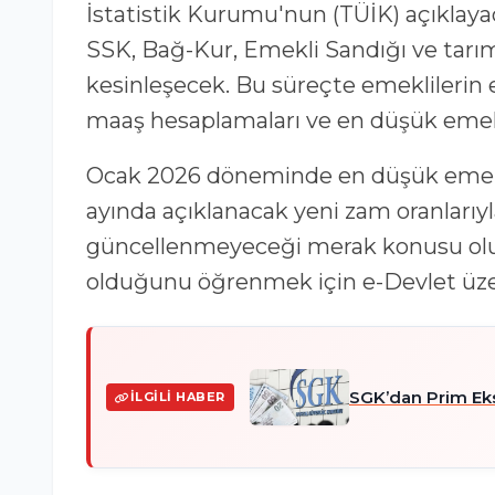
İstatistik Kurumu'nun (TÜİK) açıklayaca
SSK, Bağ-Kur, Emekli Sandığı ve tarım
kesinleşecek. Bu süreçte emeklilerin 
maaş hesaplamaları ve en düşük emekli 
Ocak 2026 döneminde en düşük emekli 
ayında açıklanacak yeni zam oranlarıy
güncellenmeyeceği merak konusu olur
olduğunu öğrenmek için e-Devlet üz
SGK’dan Prim Eksi
İLGILI HABER