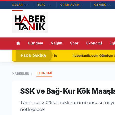
--
--
--
--
DOLAR
EURO
GRAM ALTIN
ÇEYREK
Gündem
Sağlık
Spor
Ekonomi
Eğ
SON DAKİKA
eni Parti'de
habertanik.com Gündem Sayfasıyla Okuyucular
EKONOMİ
HABERLER
SSK ve Bağ-Kur Kök Maaşla
Temmuz 2026 emekli zammı öncesi milyonlar
netleşecek.