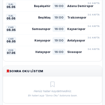
34. HAFTA
SAL
16:00
Başakşehir
Adana Demirspor
05.05
34. HAFTA
SAL
19:00
Beşiktaş
Trabzonspor
05.05
34. HAFTA
ÇAR
16:00
Samsunspor
Kayserispor
06.05
34. HAFTA
ÇAR
19:00
Konyaspor
Antalyaspor
06.05
34. HAFTA
PER
16:00
Hatayspor
Sivasspor
07.05
SONRA OKU LISTEM
Henüz haber kaydetmediniz.
Bir haberi açıp "Sonra Oku" butonuna basın.