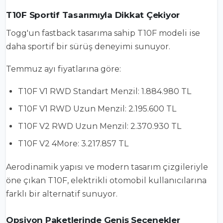
T10F Sportif Tasarımıyla Dikkat Çekiyor
Togg'un fastback tasarıma sahip T10F modeli ise
daha sportif bir sürüş deneyimi sunuyor.
Temmuz ayı fiyatlarına göre:
T10F V1 RWD Standart Menzil: 1.884.980 TL
T10F V1 RWD Uzun Menzil: 2.195.600 TL
T10F V2 RWD Uzun Menzil: 2.370.930 TL
T10F V2 4More: 3.217.857 TL
Aerodinamik yapısı ve modern tasarım çizgileriyle
öne çıkan T10F, elektrikli otomobil kullanıcılarına
farklı bir alternatif sunuyor.
Opsiyon Paketlerinde Geniş Seçenekler