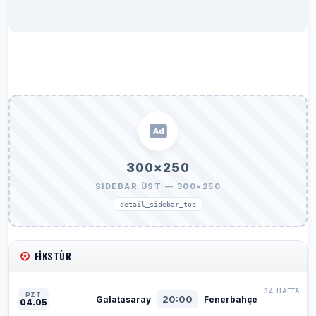
300×250
SIDEBAR ÜST — 300×250
detail_sidebar_top
FIKSTÜR
34. HAFTA
PZT
20:00
Galatasaray
Fenerbahçe
04.05