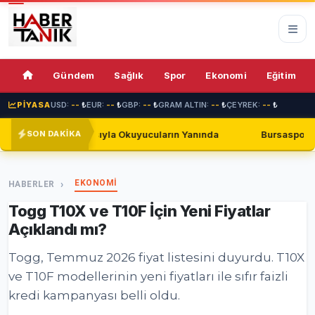
72%
Gündem
Sağlık
Spor
Ekonomi
Eğitim
PİYASA
USD:
--
₺
EUR:
--
₺
GBP:
--
₺
GRAM ALTIN:
--
₺
ÇEYREK:
--
₺
a Okuyucuların Yanında
Bursaspor, Shakhtar Donetsk ile Gol
SON DAKİKA
EKONOMİ
HABERLER
Togg T10X ve T10F İçin Yeni Fiyatlar
Açıklandı mı?
Togg, Temmuz 2026 fiyat listesini duyurdu. T10X
ve T10F modellerinin yeni fiyatları ile sıfır faizli
kredi kampanyası belli oldu.