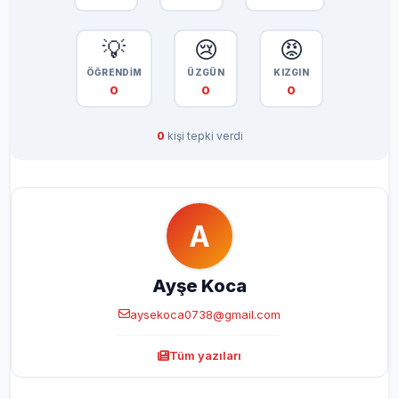
💡
😢
😡
ÖĞRENDİM
ÜZGÜN
KIZGIN
0
0
0
0
kişi tepki verdi
A
Ayşe Koca
aysekoca0738@gmail.com
Tüm yazıları