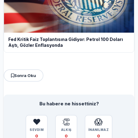
Fed Kritik Faiz Toplantısına Gidiyor: Petrol 100 Doları
Aştı, Gözler Enflasyonda
Sonra Oku
Bu habere ne hissettiniz?
❤️
👏
😱
SEVDİM
ALKIŞ
İNANILMAZ
0
0
0