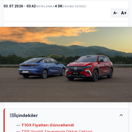
03.07.2026 - 03:42
4 DK
YAYINLANMA
OKUMA SÜRESİ
A+
A-
İçindekiler
T10X Fiyatları Güncellendi
T10F Sportif Tasarımıyla Dikkat Çekiyor