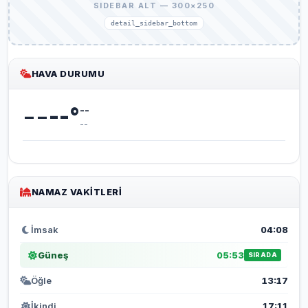
SIDEBAR ALT — 300×250
detail_sidebar_bottom
HAVA DURUMU
--
--
°
--
--
NAMAZ VAKITLERI
İmsak
04:08
Güneş
05:53
SIRADA
Öğle
13:17
İkindi
17:11