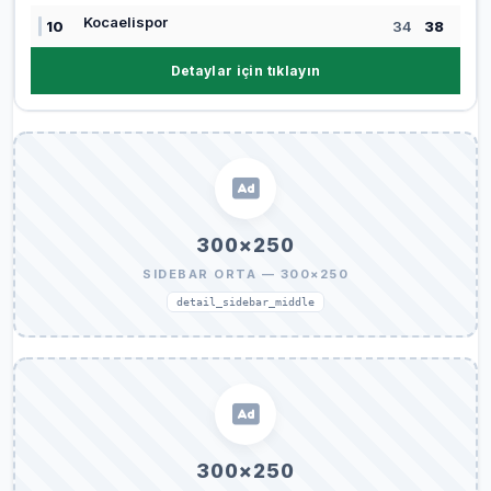
Kocaelispor
10
34
38
Detaylar için tıklayın
300×250
SIDEBAR ORTA — 300×250
detail_sidebar_middle
300×250