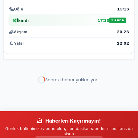
Öğle
13:16
İkindi
17:10
SIRADA
Akşam
20:26
Yatsı
22:02
EKONOMİ
HABERLER
Yıldırım’da Yeşil Dönüşümle Modern
Yaşam Yükseliyor
Ulus Kentsel Dönüşüm Projesi’nde
çalışmaların yüzde 70’i tamamlandı. Proje,
enerji ve su ihtiyacını kendi kaynaklarıyla
karşılayacak.