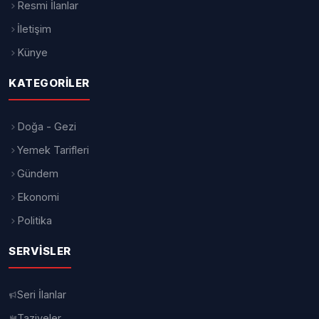
Yıldırım Belediyesi tarafından hayata
geçirilen ve çevreci özellikleriyle dikkat
çeken Ulus Kentsel Dönüşüm
Projesi’nde çalışmalar hız kesmeden
devam ediyor. Enerji ve su ihtiyacının
önemli bölümünü kendi bünyesinde
karşılayacak şekilde tasarlanan proje,
yalnızca konut üretimini değil
sürdürülebilir yaşam anlayışını da
merkezine alarak Bursa’da örnek bir
dönüşüm modeli olarak öne çıkıyor.
Çevre, Şehircilik ve İklim Değişikliği
Bakanlığı tarafından riskli alan ilan edilen
Ulus Mahallesi’nde yürütülen proje,