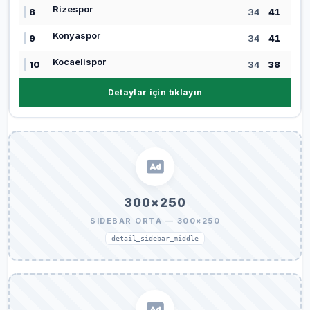
Rizespor
8
34
41
Konyaspor
9
34
41
Kocaelispor
10
34
38
Detaylar için tıklayın
300×250
SIDEBAR ORTA — 300×250
detail_sidebar_middle