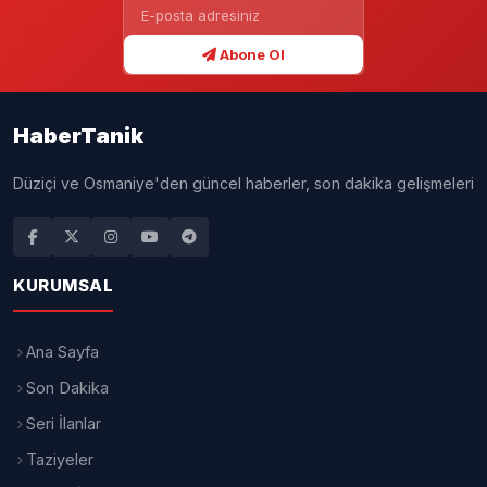
12.06.2026 - 12:39
5 DK
YAYINLANMA
OKUMA SÜRESİ
A+
A-
Editör: Yılmaz Efe