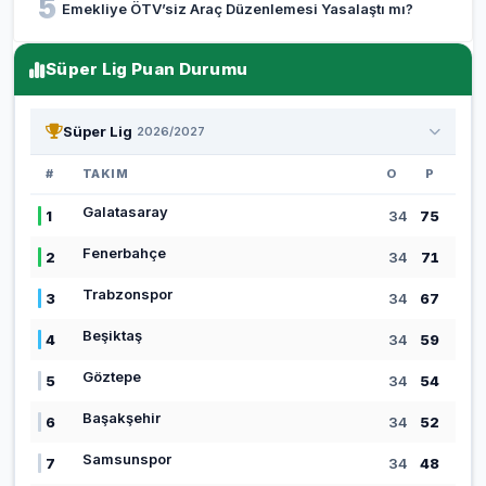
5
Emekliye ÖTV’siz Araç Düzenlemesi Yasalaştı mı?
Süper Lig Puan Durumu
Süper Lig
2026/2027
#
TAKIM
O
P
Galatasaray
1
34
75
Fenerbahçe
2
34
71
Trabzonspor
3
34
67
Beşiktaş
4
34
59
Göztepe
5
34
54
Başakşehir
6
34
52
Samsunspor
7
34
48