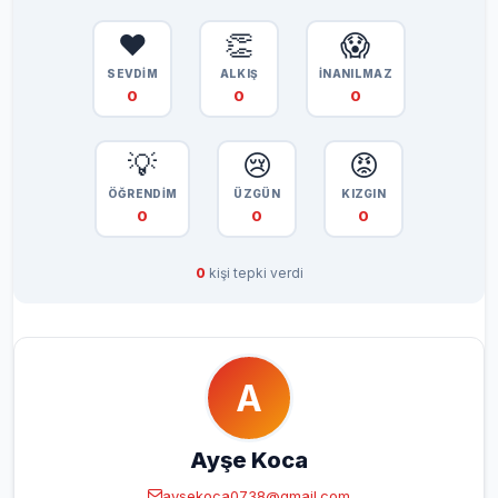
❤️
👏
😱
SEVDİM
ALKIŞ
İNANILMAZ
0
0
0
💡
😢
😡
ÖĞRENDİM
ÜZGÜN
KIZGIN
0
0
0
0
kişi tepki verdi
A
Ayşe Koca
aysekoca0738@gmail.com