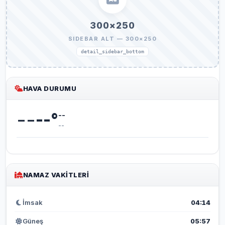
300×250
SIDEBAR ALT — 300×250
detail_sidebar_bottom
HAVA DURUMU
--
--
°
--
--
NAMAZ VAKITLERI
İmsak
04:14
Güneş
05:57