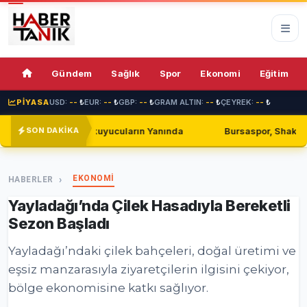
67%
Gündem
Sağlık
Spor
Ekonomi
Eğitim
PİYASA
USD:
--
₺
EUR:
--
₺
GBP:
--
₺
GRAM ALTIN:
--
₺
ÇEYREK:
--
₺
 Yanında
Bursaspor, Shakhtar Donetsk ile Golsüz Berabere Ka
SON DAKİKA
EKONOMİ
HABERLER
Yayladağı’nda Çilek Hasadıyla Bereketli
Sezon Başladı
Yayladağı’ndaki çilek bahçeleri, doğal üretimi ve
eşsiz manzarasıyla ziyaretçilerin ilgisini çekiyor,
bölge ekonomisine katkı sağlıyor.