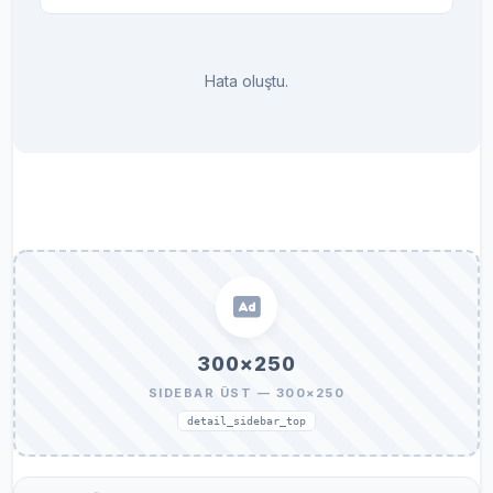
Hata oluştu.
300×250
SIDEBAR ÜST — 300×250
detail_sidebar_top