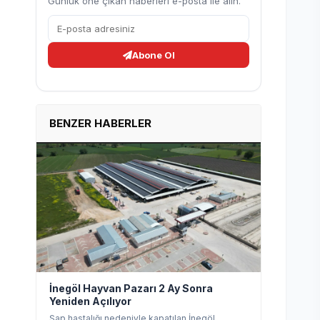
Günlük öne çıkan haberleri e-posta ile alın.
Abone Ol
BENZER HABERLER
İnegöl Hayvan Pazarı 2 Ay Sonra
Yeniden Açılıyor
Şap hastalığı nedeniyle kapatılan İnegöl