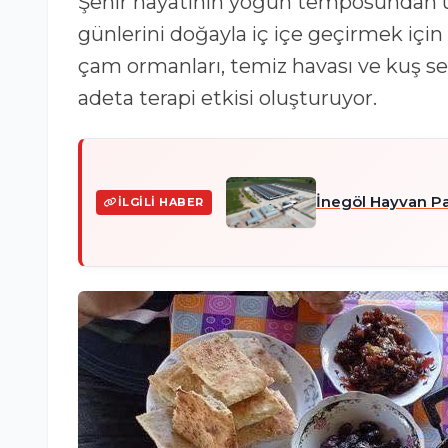
Şehir hayatının yoğun temposundan uza
günlerini doğayla iç içe geçirmek için
çam ormanları, temiz havası ve kuş sesl
adeta terapi etkisi oluşturuyor.
İnegöl Hayvan Pa
İLGILI HABER