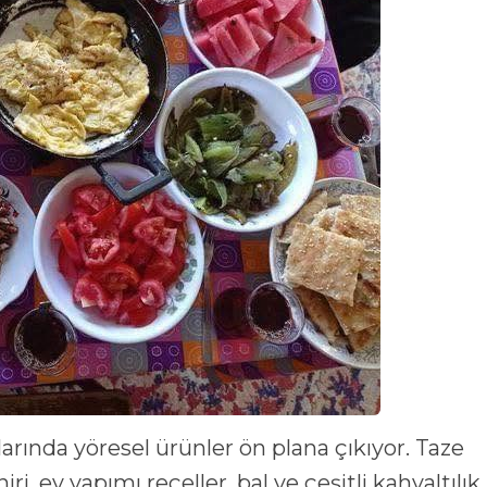
larında yöresel ürünler ön plana çıkıyor. Taze
i, ev yapımı reçeller, bal ve çeşitli kahvaltılık