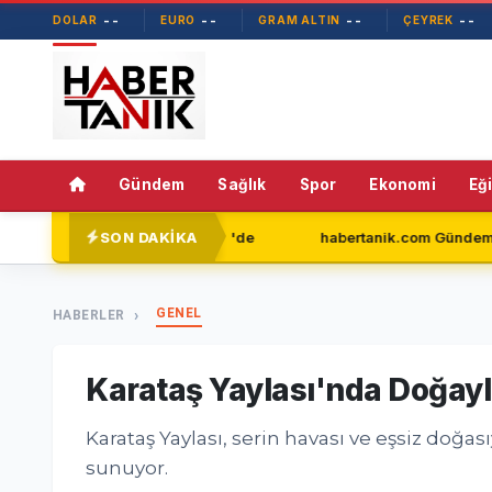
--
--
--
--
DOLAR
EURO
GRAM ALTIN
ÇEYREK
Gündem
Sağlık
Spor
Ekonomi
Eğ
SON DAKİKA
ar Yeni Parti'de
habertanik.com Gündem Sayfasıyla Okuyucu
GENEL
HABERLER
Karataş Yaylası'nda Doğayla
Karataş Yaylası, serin havası ve eşsiz doğas
sunuyor.