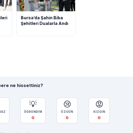
leri
Bursa’da Şahin Biba
Şehitleri Dualarla Andı
ere ne hissettiniz?

💡
😢
😡
MAZ
ÖĞRENDİM
ÜZGÜN
KIZGIN
0
0
0