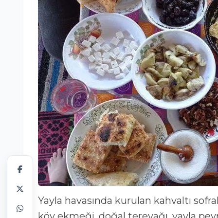
Yayla havasında kurulan kahvaltı sofra
köy ekmeği, doğal tereyağı, yayla peynir