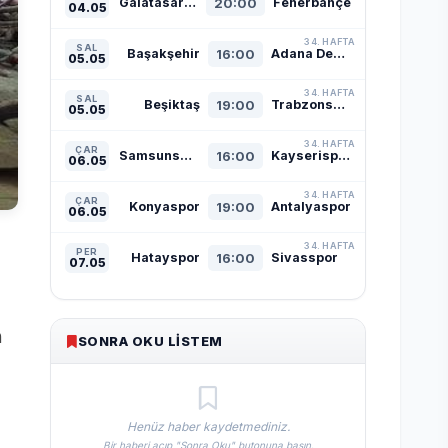
Galatasaray
20:00
Fenerbahçe
04.05
34. HAFTA
SAL
Başakşehir
16:00
Adana Demirspor
05.05
34. HAFTA
SAL
Beşiktaş
19:00
Trabzonspor
05.05
34. HAFTA
ÇAR
Samsunspor
16:00
Kayserispor
06.05
34. HAFTA
ÇAR
Konyaspor
19:00
Antalyaspor
06.05
34. HAFTA
PER
Hatayspor
16:00
Sivasspor
07.05
n
SONRA OKU LISTEM
Henüz haber kaydetmediniz.
Bir haberi açıp "Sonra Oku" butonuna basın.