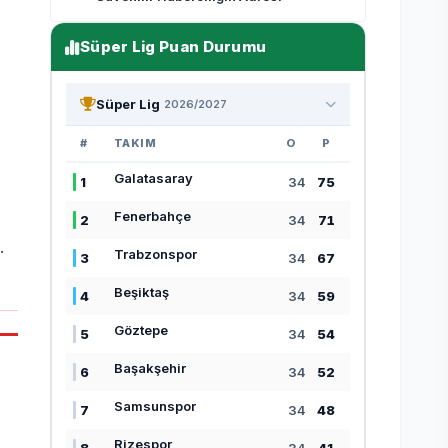
Süper Lig Puan Durumu
Süper Lig
2026/2027
#
TAKIM
O
P
Galatasaray
1
34
75
Fenerbahçe
2
34
71
.
Trabzonspor
3
34
67
Beşiktaş
4
34
59
Göztepe
5
34
54
Başakşehir
6
34
52
Samsunspor
7
34
48
Rizespor