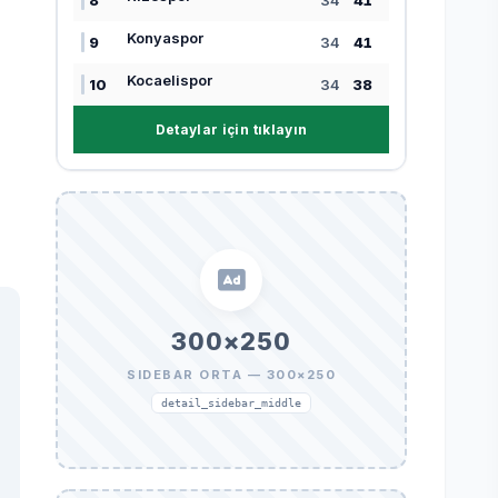
8
34
41
Konyaspor
9
34
41
Kocaelispor
10
34
38
Detaylar için tıklayın
300×250
SIDEBAR ORTA — 300×250
detail_sidebar_middle