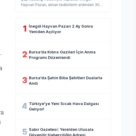
Hayvan Pazarı, alınan tedbirlerin ardından 30
Temmuz’da yeniden hizmet vermeye ...
İnegöl Hayvan Pazarı 2 Ay Sonra
1
Yeniden Açılıyor
.
Bursa’da Kıbrıs Gazileri İçin Anma
2
Programı Düzenlendi
a
Bursa’da Şahin Biba Şehitleri Dualarla
3
Andı
Türkiye'ye Yeni Sıcak Hava Dalgası
4
Geliyor!
ya
ı
Sabır Gazetesi: Yerelden Ulusala
5
Güvenilir Haberciliğin Adresi