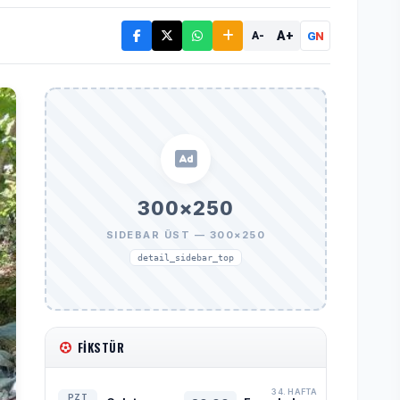
A+
G
N
A-
300×250
SIDEBAR ÜST — 300×250
detail_sidebar_top
FIKSTÜR
34. HAFTA
PZT