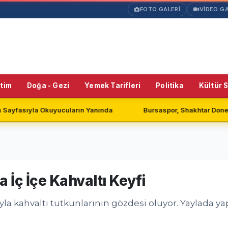
FOTO GALERİ
VİDEO GA
itim
Doğa - Gezi
Yemek Tarifleri
Politika
Kültür 
ların Yanında
Bursaspor, Shakhtar Donetsk ile Golsüz Berab
 İç İçe Kahvaltı Keyfi
ıyla kahvaltı tutkunlarının gözdesi oluyor. Yaylada ya