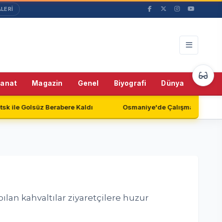
LERİ
53%
Sanat
Magazin
Genel
Biyografi
Dünya
Teknol
ere Kaldı
Osmaniye'de Çalışmayan Güvenlik Kameraları Endiş
pılan kahvaltılar ziyaretçilere huzur