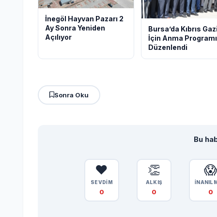
İnegöl Hayvan Pazarı 2
Ay Sonra Yeniden
Bursa’da Kıbrıs Gazi
Açılıyor
İçin Anma Programı
Düzenlendi
Sonra Oku
Bu hab
❤️
👏

SEVDİM
ALKIŞ
İNANIL
0
0
0