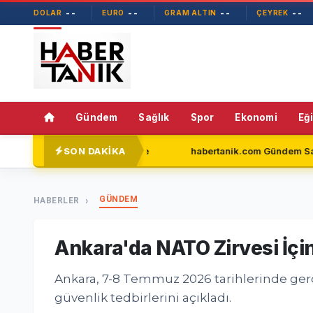
--
--
--
--
DOLAR
EURO
GRAM ALTIN
ÇEYREK
Gündem
Sağlık
Spor
Ekonomi
Eğ
SON DAKİKA
ğçar Yeni Parti'de
habertanik.com Gündem Sayfasıyla Okuyu
GÜNDEM
HABERLER
Ankara'da NATO Zirvesi İçi
Ankara, 7-8 Temmuz 2026 tarihlerinde gerçe
güvenlik tedbirlerini açıkladı.