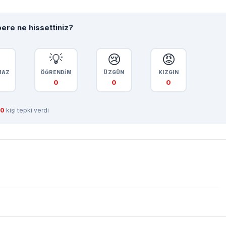
ere ne hissettiniz?

💡
😢
😡
MAZ
ÖĞRENDİM
ÜZGÜN
KIZGIN
0
0
0
0
kişi tepki verdi