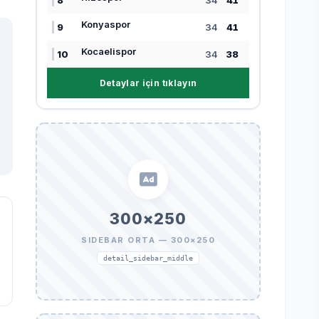
8
34
41
Konyaspor
9
34
41
Kocaelispor
10
34
38
Detaylar için tıklayın
300×250
SIDEBAR ORTA — 300×250
detail_sidebar_middle