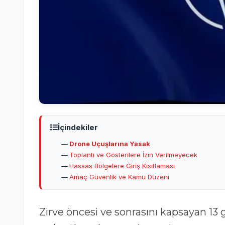
İçindekiler
Drone Uçuşlarına Yasak
Toplantı ve Gösterilere İzin Verilmeyecek
Hassas Bölgelere Giriş Kısıtlaması
Amaç Güvenlik ve Kamu Düzeni
Zirve öncesi ve sonrasını kapsayan 13 günlük süreçte başkent genelinde çeşitli yasak