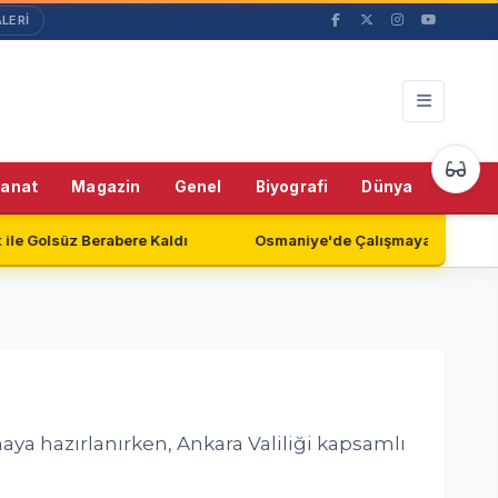
LERİ
55%
Sanat
Magazin
Genel
Biyografi
Dünya
Teknol
abere Kaldı
Osmaniye'de Çalışmayan Güvenlik Kameraları En
ya hazırlanırken, Ankara Valiliği kapsamlı