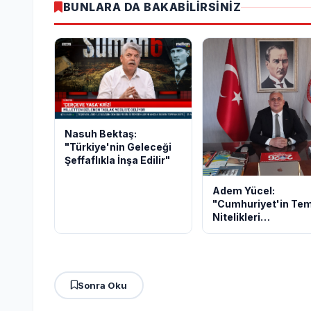
BUNLARA DA BAKABİLİRSİNİZ
Nasuh Bektaş:
"Türkiye'nin Geleceği
Şeffaflıkla İnşa Edilir"
Adem Yücel:
"Cumhuriyet'in Tem
Nitelikleri
Tartışılamaz"
Sonra Oku