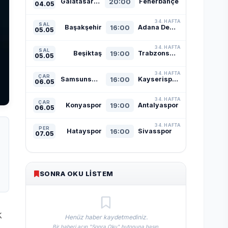
Galatasaray
20:00
Fenerbahçe
04.05
34. HAFTA
SAL
Başakşehir
16:00
Adana Demirspor
05.05
34. HAFTA
SAL
Beşiktaş
19:00
Trabzonspor
05.05
34. HAFTA
ÇAR
Samsunspor
16:00
Kayserispor
06.05
34. HAFTA
ÇAR
Konyaspor
19:00
Antalyaspor
06.05
34. HAFTA
PER
Hatayspor
16:00
Sivasspor
07.05
SONRA OKU LISTEM
Henüz haber kaydetmediniz.
Bir haberi açıp "Sonra Oku" butonuna basın.