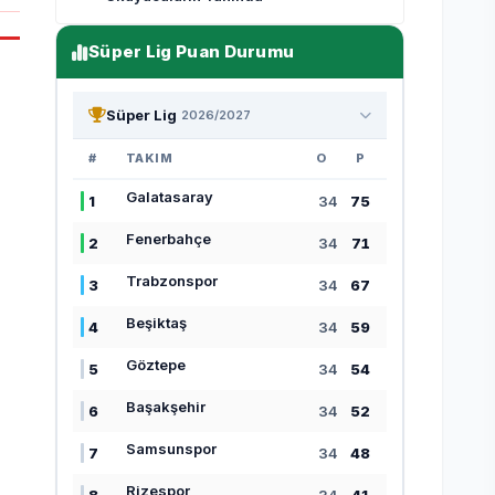
Süper Lig Puan Durumu
Süper Lig
2026/2027
#
TAKIM
O
P
Galatasaray
1
34
75
Fenerbahçe
2
34
71
Trabzonspor
3
34
67
Beşiktaş
4
34
59
Göztepe
5
34
54
Başakşehir
6
34
52
Samsunspor
7
34
48
Rizespor