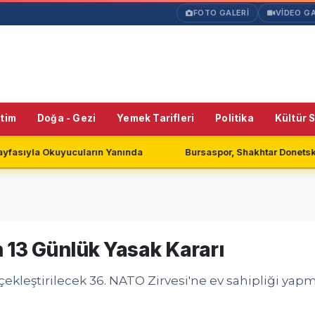
FOTO GALERİ
VİDEO GA
itim
Doğa - Gezi
Yemek Tarifleri
Politika
Kültür 
cuların Yanında
Bursaspor, Shakhtar Donetsk ile Golsüz Ber
n 13 Günlük Yasak Kararı
kleştirilecek 36. NATO Zirvesi'ne ev sahipliği yapma