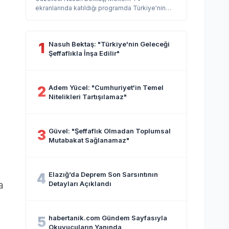
ekranlarında katıldığı programda Türkiye'nin
gündemindeki önemli başlıkları değerlendir...
Nasuh Bektaş: "Türkiye'nin Geleceği
1
Şeffaflıkla İnşa Edilir"
Adem Yücel: "Cumhuriyet'in Temel
2
Nitelikleri Tartışılamaz"
Güvel: "Şeffaflık Olmadan Toplumsal
3
Mutabakat Sağlanamaz"
Elazığ’da Deprem Son Sarsıntının
4
a
Detayları Açıklandı
habertanik.com Gündem Sayfasıyla
5
Okuyucuların Yanında