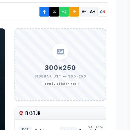
A+
G
N
A-
300×250
SIDEBAR ÜST — 300×250
detail_sidebar_top
FIKSTÜR
34. HAFTA
PZT