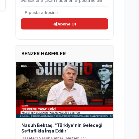
Günlük öne çıkan haberleri e-posta ile alın.
Abone Ol
BENZER HABERLER
Nasuh Bektaş: "Türkiye'nin Geleceği
Şeffaflıkla İnşa Edilir"
Gazeteci Nasuh Bektaş, Meltem TV