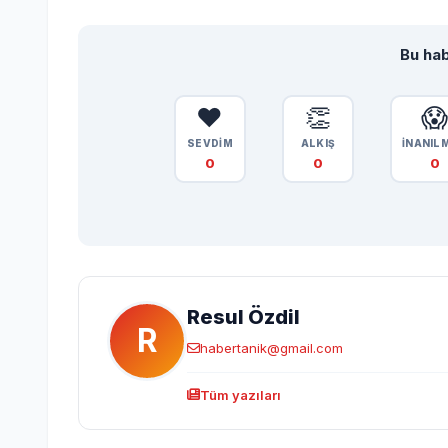
Bu hab
❤️
👏

SEVDİM
ALKIŞ
İNANIL
0
0
0
Resul Özdil
R
habertanik@gmail.com
Tüm yazıları