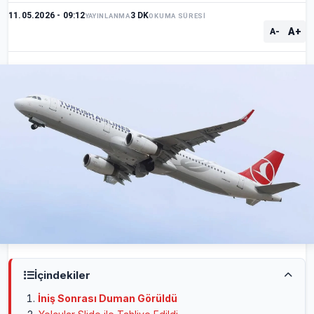
11.05.2026 - 09:12
3 DK
YAYINLANMA
OKUMA SÜRESİ
A+
A-
İçindekiler
İniş Sonrası Duman Görüldü