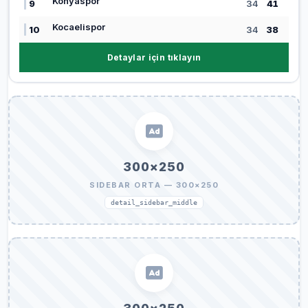
Konyaspor
9
34
41
Kocaelispor
10
34
38
Detaylar için tıklayın
300×250
SIDEBAR ORTA — 300×250
detail_sidebar_middle