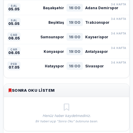
34. HAFTA
SAL
16:00
Başakşehir
Adana Demirspor
05.05
34. HAFTA
SAL
19:00
Beşiktaş
Trabzonspor
05.05
34. HAFTA
ÇAR
16:00
Samsunspor
Kayserispor
06.05
34. HAFTA
ÇAR
19:00
Konyaspor
Antalyaspor
06.05
34. HAFTA
PER
16:00
Hatayspor
Sivasspor
07.05
SONRA OKU LISTEM
Henüz haber kaydetmediniz.
Bir haberi açıp "Sonra Oku" butonuna basın.