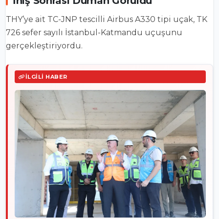
İniş Sonrası Duman Görüldü
THY’ye ait TC-JNP tescilli Airbus A330 tipi uçak, TK
726 sefer sayılı İstanbul-Katmandu uçuşunu
gerçekleştiriyordu.
İLGILI HABER