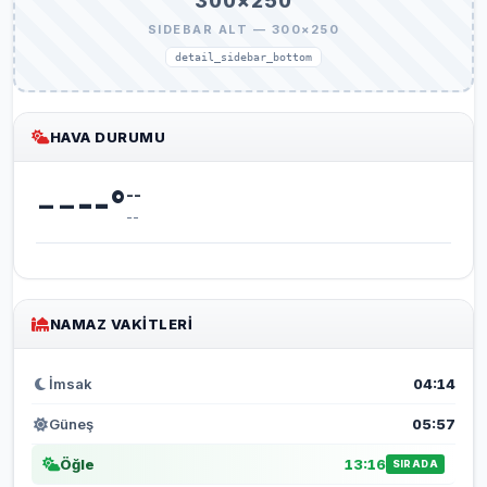
300×250
SIDEBAR ALT — 300×250
detail_sidebar_bottom
HAVA DURUMU
--
--
°
--
--
NAMAZ VAKITLERI
İmsak
04:14
Güneş
05:57
Öğle
13:16
SIRADA