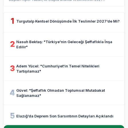
1
Turgutalp Kentsel Dönüşümde İlk Teslimler 2027’de Mi?
Nasuh Bektaş: "Türkiye'nin Geleceği Şeffaflıkla İnşa
2
Edilir"
Adem Yücel: "Cumhuriyet'in Temel Nitelikleri
3
Tartışılamaz"
Güvel: "Şeffaflık Olmadan Toplumsal Mutabakat
4
Sağlanamaz"
5
Elazığ’da Deprem Son Sarsıntının Detayları Açıklandı