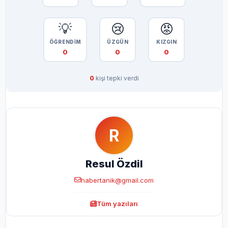
💡
😢
😡
ÖĞRENDİM
ÜZGÜN
KIZGIN
0
0
0
0
kişi tepki verdi
R
Resul Özdil
habertanik@gmail.com
Tüm yazıları