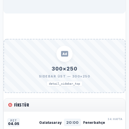
300×250
SIDEBAR ÜST — 300×250
detail_sidebar_top
FIKSTÜR
34. HAFTA
PZT
20:00
Galatasaray
Fenerbahçe
04.05