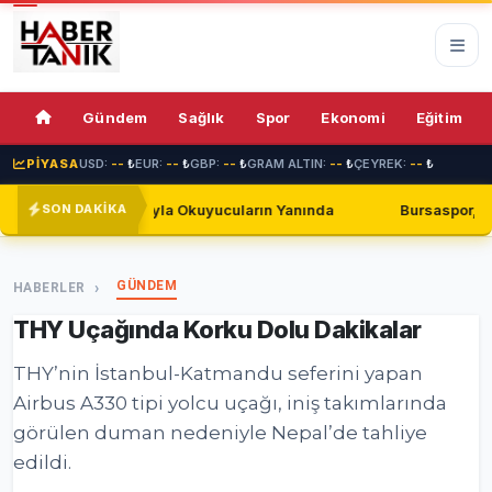
74%
Gündem
Sağlık
Spor
Ekonomi
Eğitim
PİYASA
USD:
--
₺
EUR:
--
₺
GBP:
--
₺
GRAM ALTIN:
--
₺
ÇEYREK:
--
₺
 Okuyucuların Yanında
Bursaspor, Shakhtar Donetsk ile Gols
SON DAKİKA
GÜNDEM
HABERLER
THY Uçağında Korku Dolu Dakikalar
THY’nin İstanbul-Katmandu seferini yapan
Airbus A330 tipi yolcu uçağı, iniş takımlarında
görülen duman nedeniyle Nepal’de tahliye
edildi.