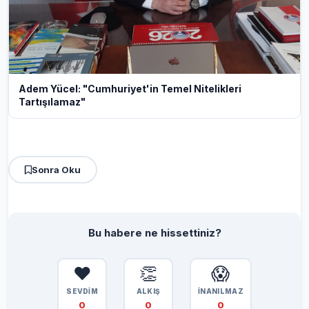
Adem Yücel: "Cumhuriyet'in Temel Nitelikleri
Tartışılamaz"
Sonra Oku
Bu habere ne hissettiniz?
❤️
👏
😱
SEVDİM
ALKIŞ
İNANILMAZ
0
0
0