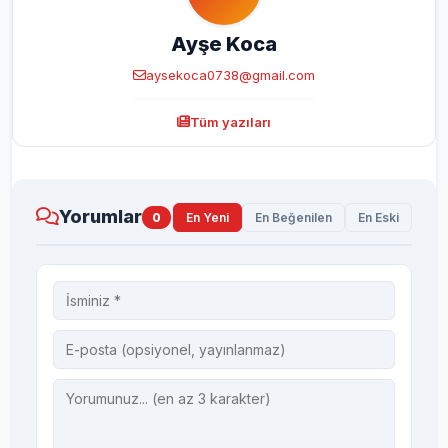
Ayşe Koca
aysekoca0738@gmail.com
Tüm yazıları
Yorumlar
0
En Yeni
En Beğenilen
En Eski