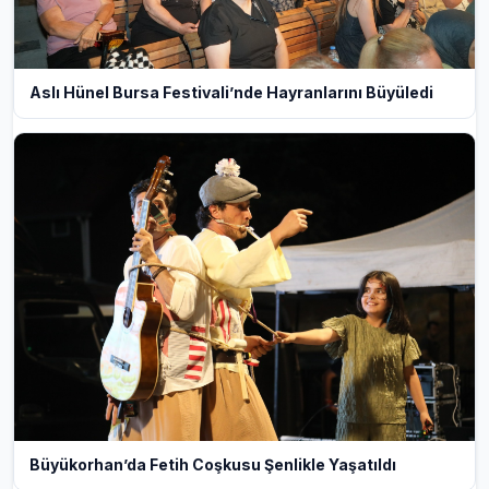
Aslı Hünel Bursa Festivali’nde Hayranlarını Büyüledi
Büyükorhan’da Fetih Coşkusu Şenlikle Yaşatıldı