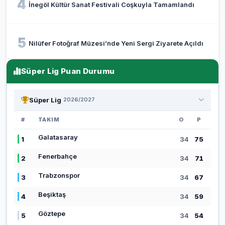
4
İnegöl Kültür Sanat Festivali Coşkuyla Tamamlandı
5
Nilüfer Fotoğraf Müzesi’nde Yeni Sergi Ziyarete Açıldı
Süper Lig Puan Durumu
Süper Lig
2026/2027
#
TAKIM
O
P
Galatasaray
1
34
75
Fenerbahçe
2
34
71
Trabzonspor
3
34
67
Beşiktaş
4
34
59
Göztepe
5
34
54