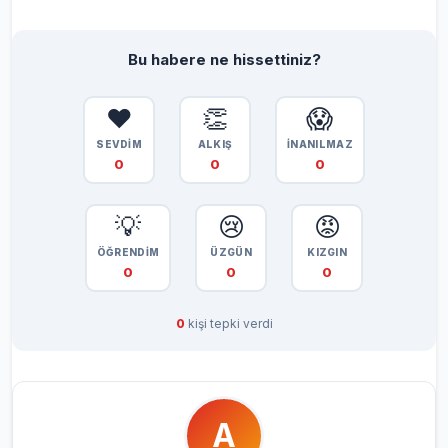
Bu habere ne hissettiniz?
❤️
👏
😱
SEVDİM
ALKIŞ
İNANILMAZ
0
0
0
💡
😢
😡
ÖĞRENDİM
ÜZGÜN
KIZGIN
0
0
0
0
kişi tepki verdi
A