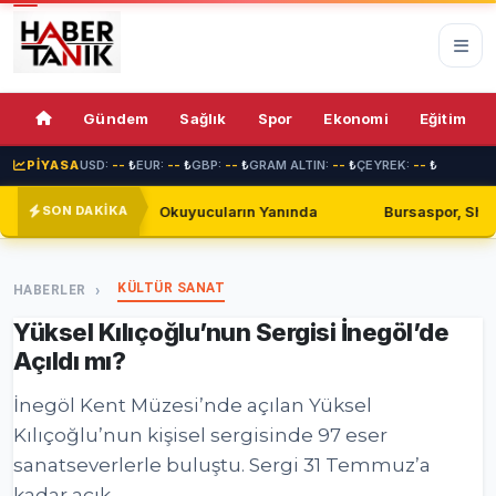
68%
Gündem
Sağlık
Spor
Ekonomi
Eğitim
PİYASA
USD:
--
₺
EUR:
--
₺
GBP:
--
₺
GRAM ALTIN:
--
₺
ÇEYREK:
--
₺
ın Yanında
Bursaspor, Shakhtar Donetsk ile Golsüz Berabere
SON DAKİKA
KÜLTÜR SANAT
HABERLER
Yüksel Kılıçoğlu’nun Sergisi İnegöl’de
Açıldı mı?
İnegöl Kent Müzesi’nde açılan Yüksel
Kılıçoğlu’nun kişisel sergisinde 97 eser
sanatseverlerle buluştu. Sergi 31 Temmuz’a
kadar açık.