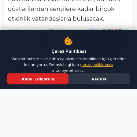
gösterilerden sergilere kadar birçok
etkinlik vatandaşlarla buluşacak.
Çerez Politikası
Web sitemizde size daha iyi hizmet sunabilmek için çerezler
kullanıyoruz. Detaylı bilgi için
çerez politikamızı
inceleyebilirsiniz.
Kabul Ediyorum
Reddet
Ana Sayfa
Son Dakika
Ara
Menü
Festival öncesinde düzenlenen basın
toplantısında konuşan İnegöl Belediye