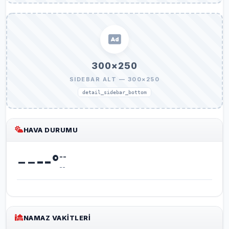
300×250
SIDEBAR ALT — 300×250
detail_sidebar_bottom
HAVA DURUMU
--
--
°
--
--
NAMAZ VAKITLERI