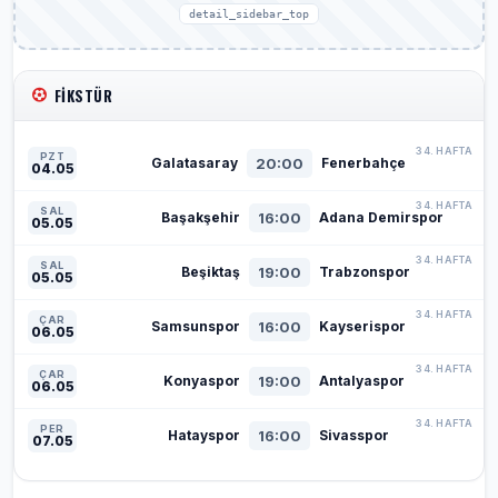
detail_sidebar_top
FIKSTÜR
34. HAFTA
PZT
20:00
Galatasaray
Fenerbahçe
04.05
34. HAFTA
SAL
16:00
Başakşehir
Adana Demirspor
05.05
34. HAFTA
SAL
19:00
Beşiktaş
Trabzonspor
05.05
34. HAFTA
ÇAR
16:00
Samsunspor
Kayserispor
06.05
34. HAFTA
ÇAR
19:00
Konyaspor
Antalyaspor
06.05
34. HAFTA
PER
16:00
Hatayspor
Sivasspor
07.05