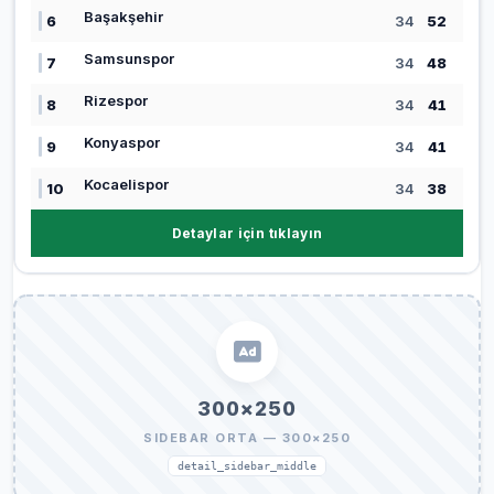
Başakşehir
6
34
52
Samsunspor
7
34
48
Rizespor
8
34
41
Konyaspor
9
34
41
Kocaelispor
10
34
38
Detaylar için tıklayın
300×250
SIDEBAR ORTA — 300×250
detail_sidebar_middle