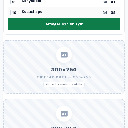
Konyaspor
9
34
41
Kocaelispor
10
34
38
Detaylar için tıklayın
300×250
SIDEBAR ORTA — 300×250
detail_sidebar_middle