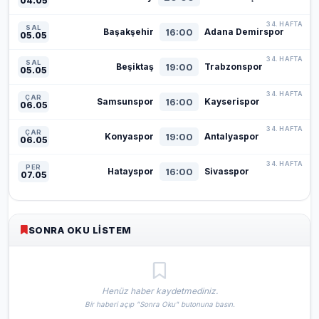
04.05
34. HAFTA
SAL
16:00
Başakşehir
Adana Demirspor
05.05
34. HAFTA
SAL
19:00
Beşiktaş
Trabzonspor
05.05
34. HAFTA
ÇAR
16:00
Samsunspor
Kayserispor
06.05
34. HAFTA
ÇAR
19:00
Konyaspor
Antalyaspor
06.05
34. HAFTA
PER
16:00
Hatayspor
Sivasspor
07.05
SONRA OKU LISTEM
Henüz haber kaydetmediniz.
Bir haberi açıp "Sonra Oku" butonuna basın.