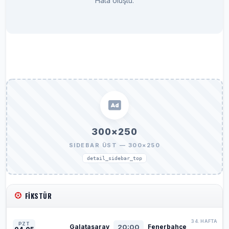
Hata oluştu.
300×250
SIDEBAR ÜST — 300×250
detail_sidebar_top
FIKSTÜR
34. HAFTA
PZT
20:00
Galatasaray
Fenerbahçe