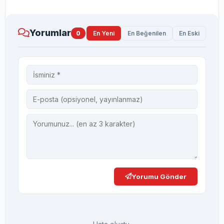
Yorumlar
0
En Yeni
En Beğenilen
En Eski
Yorumu Gönder