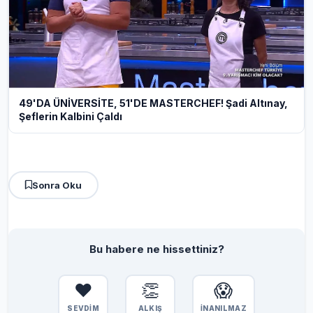
49'DA ÜNİVERSİTE, 51'DE MASTERCHEF! Şadi Altınay,
Şeflerin Kalbini Çaldı
Sonra Oku
Bu habere ne hissettiniz?
❤️
👏
😱
SEVDİM
ALKIŞ
İNANILMAZ