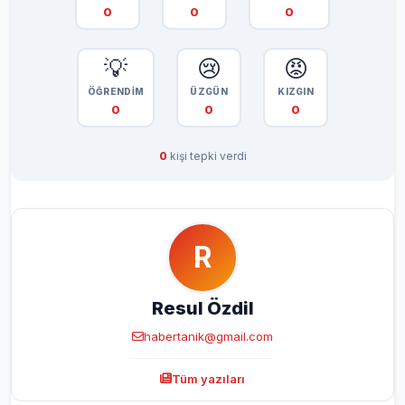
0
0
0
💡
😢
😡
ÖĞRENDİM
ÜZGÜN
KIZGIN
0
0
0
0
kişi tepki verdi
R
Resul Özdil
habertanik@gmail.com
Tüm yazıları