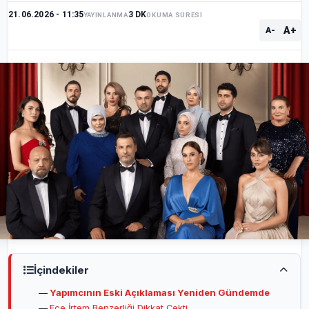
21.06.2026 - 11:35
3 DK
YAYINLANMA
OKUMA SÜRESİ
A+
A-
İçindekiler
Yapımcının Eski Açıklaması Yeniden Gündemde
Ece İrtem Benzerliği Dikkat Çekti