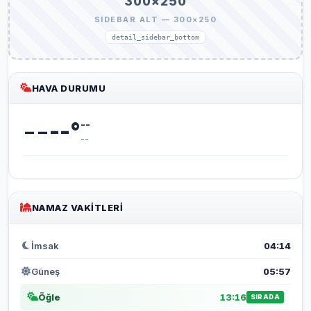
300×250
SIDEBAR ALT — 300×250
detail_sidebar_bottom
HAVA DURUMU
--
--
°
--
--
NAMAZ VAKITLERI
İmsak
04:14
Güneş
05:57
Öğle
13:16
SIRADA