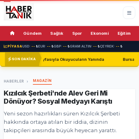
77%
Gündem
Sağlık
Spor
Ekonomi
Eğitim
PİYASA
USD:
--
₺
EUR:
--
₺
GBP:
--
₺
GRAM ALTIN:
--
₺
ÇEYREK:
--
₺
Sayfasıyla Okuyucuların Yanında
Bursaspor, Shakhtar Donet
SON DAKİKA
MAGAZİN
HABERLER
Kızılcık Şerbeti'nde Alev Geri Mi
Dönüyor? Sosyal Medyayı Karıştı
Yeni sezon hazırlıkları süren Kızılcık Şerbeti
hakkında ortaya atılan bir iddia, dizinin
takipçileri arasında büyük heyecan yarattı.