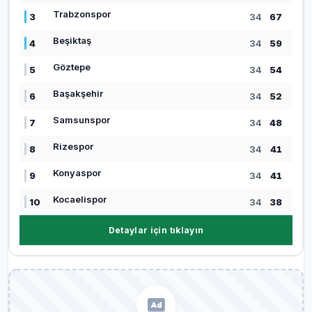
Trabzonspor
3
34
67
Beşiktaş
4
34
59
Göztepe
5
34
54
Başakşehir
6
34
52
Samsunspor
7
34
48
Rizespor
8
34
41
Konyaspor
9
34
41
Kocaelispor
10
34
38
Detaylar için tıklayın