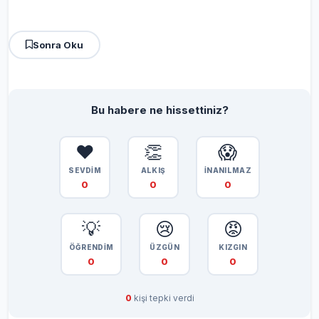
Sonra Oku
Bu habere ne hissettiniz?
❤️
👏
😱
SEVDİM
ALKIŞ
İNANILMAZ
0
0
0
💡
😢
😡
ÖĞRENDİM
ÜZGÜN
KIZGIN
0
0
0
0
kişi tepki verdi