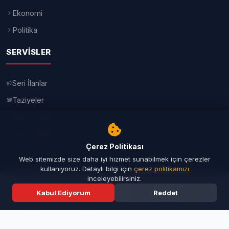
Ekonomi
Politika
SERVISLER
Seri İlanlar
Taziyeler
Resmi İlanlar
Rüya Tabirleri
Çerez Politikası
Web sitemizde size daha iyi hizmet sunabilmek için çerezler
© 2026 Haber Tanık - Türkiye'nin Yeni Umudu — Tüm hakları saklıdır.
kullanıyoruz. Detaylı bilgi için
çerez politikamızı
Bu sitede yayınlanan haber, yazı, fotoğraf ve videoların her hakkı saklıdır. |
inceleyebilirsiniz.
İletişim
|
Künye
Kabul Ediyorum
Reddet
Yazılım:
TurkbimSoft
Ana Sayfa
Son Dakika
Ara
Menü