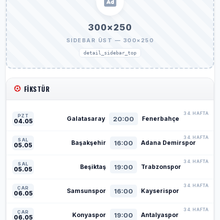
300×250
SIDEBAR ÜST — 300×250
detail_sidebar_top
FIKSTÜR
34. HAFTA
PZT
20:00
Galatasaray
Fenerbahçe
04.05
34. HAFTA
SAL
16:00
Başakşehir
Adana Demirspor
05.05
34. HAFTA
SAL
19:00
Beşiktaş
Trabzonspor
05.05
34. HAFTA
ÇAR
16:00
Samsunspor
Kayserispor
06.05
34. HAFTA
ÇAR
19:00
Konyaspor
Antalyaspor
06.05