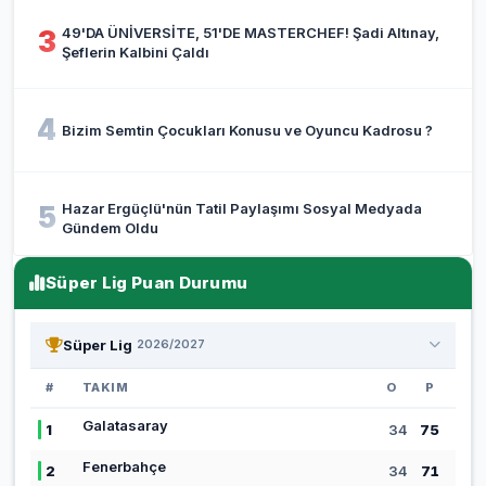
49'DA ÜNİVERSİTE, 51'DE MASTERCHEF! Şadi Altınay,
3
Şeflerin Kalbini Çaldı
4
Bizim Semtin Çocukları Konusu ve Oyuncu Kadrosu ?
Hazar Ergüçlü'nün Tatil Paylaşımı Sosyal Medyada
5
Gündem Oldu
Süper Lig Puan Durumu
Süper Lig
2026/2027
#
TAKIM
O
P
Galatasaray
1
34
75
Fenerbahçe
2
34
71