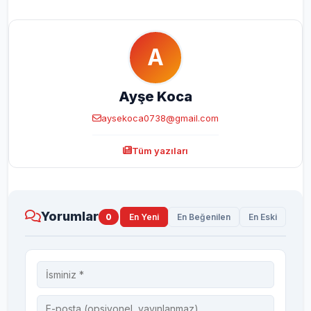
A
Ayşe Koca
aysekoca0738@gmail.com
Tüm yazıları
Yorumlar
0
En Yeni
En Beğenilen
En Eski