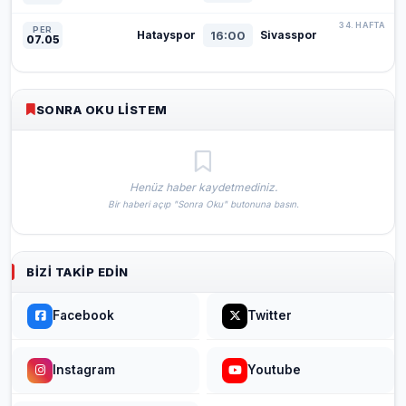
34. HAFTA
PER
16:00
Hatayspor
Sivasspor
07.05
SONRA OKU LISTEM
Henüz haber kaydetmediniz.
Bir haberi açıp "Sonra Oku" butonuna basın.
BIZI TAKIP EDIN
Facebook
Twitter
Instagram
Youtube