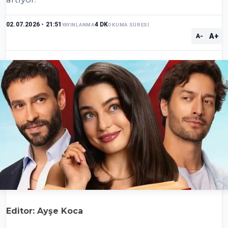
02.07.2026 - 21:51
4 DK
YAYINLANMA
OKUMA SÜRESİ
A+
A-
Editor: Ayşe Koca