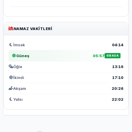
NAMAZ VAKITLERI
İmsak
04:14
Güneş
05:57
SIRADA
Öğle
13:16
İkindi
17:10
Akşam
20:26
Yatsı
22:02