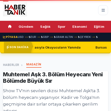
76%
Gündem
Sağlık
Spor
Ekonomi
Eğitim
PİYASA
USD:
--
₺
EUR:
--
₺
GBP:
--
₺
GRAM ALTIN:
--
₺
ÇEYREK:
--
₺
yfasıyla Okuyucuların Yanında
Bursaspor, Shakhtar Donetsk
SON DAKİKA
MAGAZİN
HABERLER
Muhtemel Aşk 3. Bölüm Heyecanı Yeni
Bölümde Büyük Sır
Show TV'nin sevilen dizisi Muhtemel Aşk'ta 3.
bölüm heyecanı yaşanıyor. Kadir ve Tolga'nın
geçmişine dair sırlar ortaya çıkarken gerilim
artıyor.