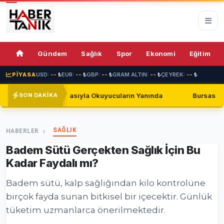
71%
Gündem
Sağlık
Spor
Ekonomi
Eğitim
PİYASA
USD:
--
₺
EUR:
--
₺
GBP:
--
₺
GRAM ALTIN:
--
₺
ÇEYREK:
--
₺
yla Okuyucuların Yanında
Bursaspor, Shakhtar Donetsk ile G
SON DAKİKA
SAĞLIK
HABERLER
Badem Sütü Gerçekten Sağlık İçin Bu
Kadar Faydalı mı?
Badem sütü, kalp sağlığından kilo kontrolüne
birçok fayda sunan bitkisel bir içecektir. Günlük
tüketim uzmanlarca önerilmektedir.