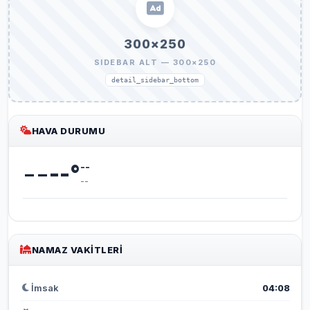
300×250
SIDEBAR ALT — 300×250
detail_sidebar_bottom
HAVA DURUMU
--
--
°
--
--
NAMAZ VAKITLERI
İmsak
04:08