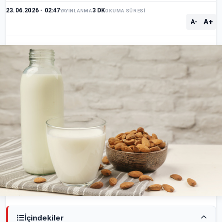
23.06.2026 - 02:47
3 DK
YAYINLANMA
OKUMA SÜRESİ
A+
A-
İçindekiler