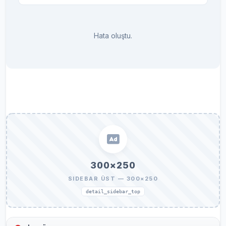
Hata oluştu.
300×250
SIDEBAR ÜST — 300×250
detail_sidebar_top