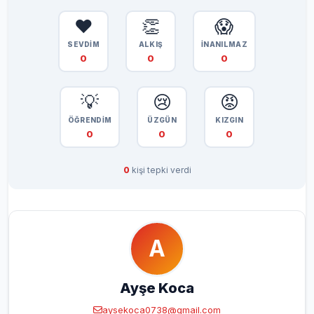
❤️
👏
😱
SEVDİM
ALKIŞ
İNANILMAZ
0
0
0
💡
😢
😡
ÖĞRENDİM
ÜZGÜN
KIZGIN
0
0
0
0
kişi tepki verdi
A
Ayşe Koca
aysekoca0738@gmail.com