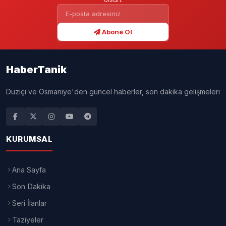
18.06.2026 - 22:23
3 DK
YAYINLANMA
OKUMA SÜRESİ
A+
A-
Editör: Ayşe Koca
Yaz aylarının en çok tercih edilen
içeceklerinden biri olan limonata,
ferahlatıcı etkisinin yanı sıra sağlık
açısından sunduğu faydalarla da dikkat
çekiyor. Doğal limon suyu, su ve isteğe
bağlı olarak şeker veya bal kullanılarak
hazırlanan limonata, içerdiği vitamin ve