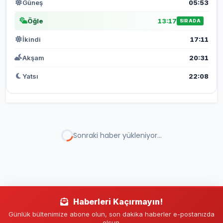
Güneş
05:53
Öğle
13:17
SIRADA
İkindi
17:11
Akşam
20:31
Yatsı
22:08
SAĞLIK
HABERLER