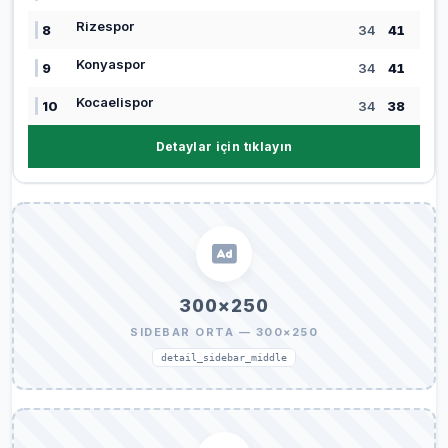
Rizespor
8
34
41
Konyaspor
9
34
41
Kocaelispor
10
34
38
Detaylar için tıklayın
300×250
SIDEBAR ORTA — 300×250
detail_sidebar_middle