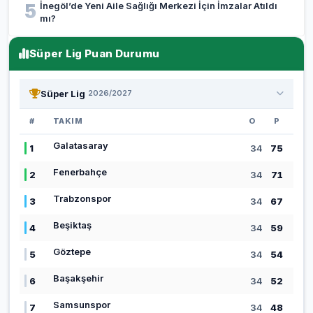
İnegöl’de Yeni Aile Sağlığı Merkezi İçin İmzalar Atıldı
5
mı?
Süper Lig Puan Durumu
Süper Lig
2026/2027
#
TAKIM
O
P
Galatasaray
1
34
75
Fenerbahçe
2
34
71
Trabzonspor
3
34
67
Beşiktaş
4
34
59
Göztepe
5
34
54
Başakşehir
6
34
52
Samsunspor
7
34
48