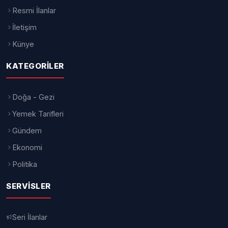
mineraller sayesinde bağışıklık
sisteminden sindirim sağlığına kadar
birçok alanda vücuda destek oluyor.
Uzmanlar, limonatanın özellikle C
vitamini bakımından zengin olması
nedeniyle bağışıklık sistemini
güçlendirdiğini belirtiyor. Düzenli ve
dengeli tüketildiğinde vücudun
hastalıklara karşı direncini artıran
limonata, yaz aylarında artan sıvı
ihtiyacının karşılanmasına da yardımcı
oluyor. Sıcak havalarda kaybedilen
suyun yerine konulmasında etkili olan