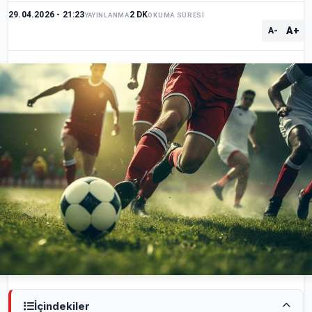
29.04.2026 - 21:23
2 DK
YAYINLANMA
OKUMA SÜRESİ
A+
A-
İçindekiler