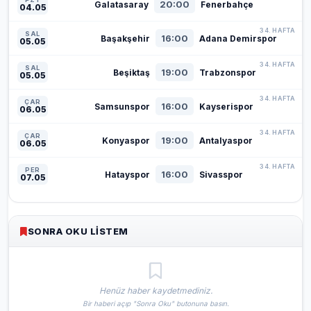
20:00
Galatasaray
Fenerbahçe
04.05
34. HAFTA
SAL
16:00
Başakşehir
Adana Demirspor
05.05
34. HAFTA
SAL
19:00
Beşiktaş
Trabzonspor
05.05
34. HAFTA
ÇAR
16:00
Samsunspor
Kayserispor
06.05
34. HAFTA
ÇAR
19:00
Konyaspor
Antalyaspor
06.05
34. HAFTA
PER
16:00
Hatayspor
Sivasspor
07.05
SONRA OKU LISTEM
Henüz haber kaydetmediniz.
Bir haberi açıp "Sonra Oku" butonuna basın.