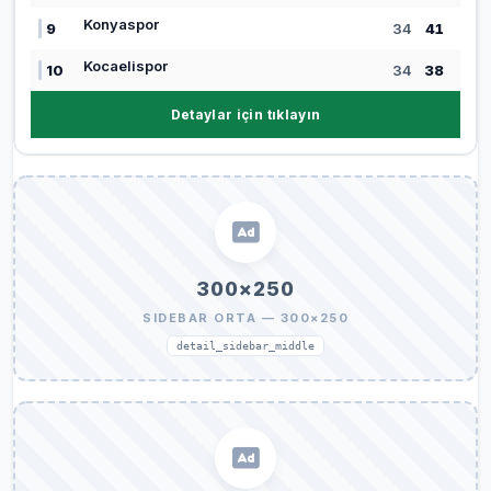
Konyaspor
9
34
41
Kocaelispor
10
34
38
Detaylar için tıklayın
300×250
SIDEBAR ORTA — 300×250
detail_sidebar_middle