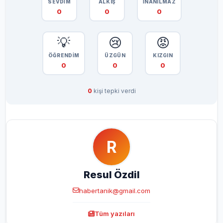
SEVDİM
ALKIŞ
İNANILMAZ
0
0
0
💡
😢
😡
ÖĞRENDİM
ÜZGÜN
KIZGIN
0
0
0
0
kişi tepki verdi
R
Resul Özdil
habertanik@gmail.com
Tüm yazıları