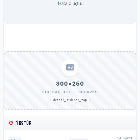
Hata oluştu.
300×250
SIDEBAR ÜST — 300×250
detail_sidebar_top
FIKSTÜR
34. HAFTA
PZT