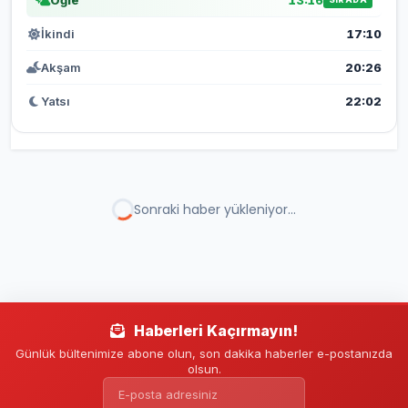
Öğle
13:16
İkindi
17:10
Akşam
20:26
Yatsı
22:02
SPOR
HABERLER