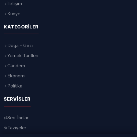
Ederson için iki ayrı sevk maddesi
TFF açıklamasına göre Ederson,
“hakaret” ve “sportmenliğe aykırı
hareket” gerekçeleriyle
Profesyonel
Futbol Disiplin Kurulu
’na sevk edildi.
Sevkin tedbirli olması nedeniyle
oyuncunun durumu kurul kararına
kadar yakından takip edilecek.
Kararın
kısa sürede açıklanması bekleniyor.
Galatasaray ve Fenerbahçe’ye
disiplin işlemi
Derbi sonrası sadece oyuncular değil,