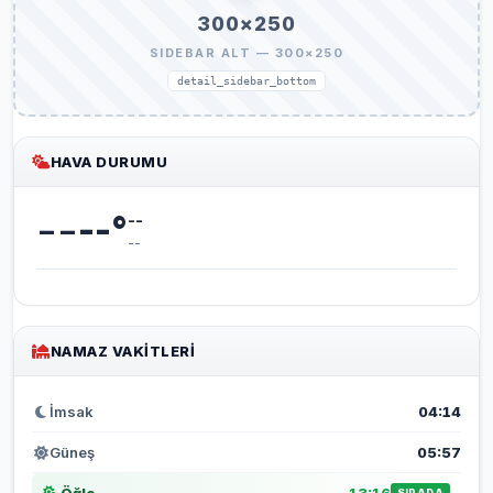
300×250
SIDEBAR ALT — 300×250
detail_sidebar_bottom
HAVA DURUMU
--
--
°
--
--
NAMAZ VAKITLERI
İmsak
04:14
Güneş
05:57
SIRADA