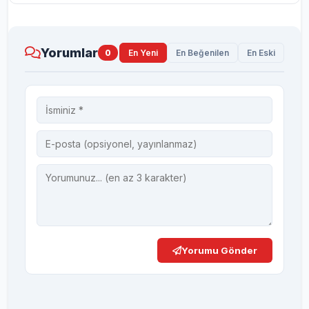
Yorumlar
0
En Yeni
En Beğenilen
En Eski
Yorumu Gönder