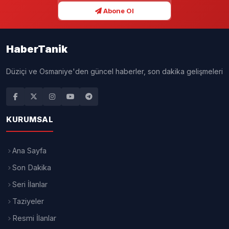
28.04.2026 - 23:49
2 DK
YAYINLANMA
OKUMA SÜRESİ
A+
A-
Türkiye Futbol Federasyonu
, derbi
sonrası disiplin sevklerini duyurdu.
Fenerbahçeli kaleci
Ederson Santana de
Moraes
PFDK’ye tedbirli olarak sevk
edildi.
Galatasaray
ile
Fenerbahçe
arasında
oynanan karşılaşmanın ardından hem
oyuncular hem kulüpler için disiplin
süreci başlatıldı.