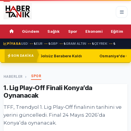
75%
Gündem
Sağlık
Spor
Ekonomi
Eğitim
PİYASA
USD:
--
₺
EUR:
--
₺
GBP:
--
₺
GRAM ALTIN:
--
₺
ÇEYREK:
--
₺
 Golsüz Berabere Kaldı
Osmaniye'de Çalışmayan Güvenlik Kam
SON DAKİKA
SPOR
HABERLER
1. Lig Play-Off Finali Konya’da
Oynanacak
TFF, Trendyol 1. Lig Play-Off finalinin tarihini ve
yerini güncelledi. Final 24 Mayıs 2026’da
Konya’da oynanacak.