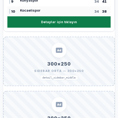
Konyaspor
9
34
41
Kocaelispor
10
34
38
Detaylar için tıklayın
300×250
SIDEBAR ORTA — 300×250
detail_sidebar_middle