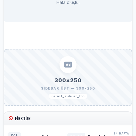
Hata oluştu.
300×250
SIDEBAR ÜST — 300×250
detail_sidebar_top
FIKSTÜR
34. HAFTA
PZT