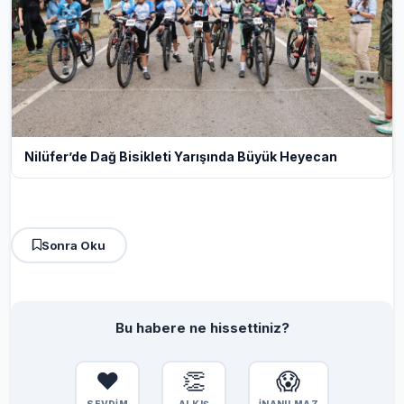
Nilüfer’de Dağ Bisikleti Yarışında Büyük Heyecan
Sonra Oku
Bu habere ne hissettiniz?
❤️
👏
😱
SEVDİM
ALKIŞ
İNANILMAZ