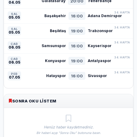
20:00
Galatasaray
Fenerbahçe
04.05
34. HAFTA
SAL
16:00
Başakşehir
Adana Demirspor
05.05
34. HAFTA
SAL
19:00
Beşiktaş
Trabzonspor
05.05
34. HAFTA
ÇAR
16:00
Samsunspor
Kayserispor
06.05
34. HAFTA
ÇAR
19:00
Konyaspor
Antalyaspor
06.05
34. HAFTA
PER
16:00
Hatayspor
Sivasspor
07.05
SONRA OKU LISTEM
Henüz haber kaydetmediniz.
Bir haberi açıp "Sonra Oku" butonuna basın.