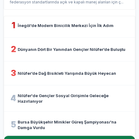
federasyon standartlarında açık ve kapalı manej alanları için ç...
1
İnegöl’de Modern Binicilik Merkezi İçin İlk Adım
2
Dünyanın Dört Bir Yanından Gençler Nilüfer’de Buluştu
3
Nilüfer’de Dağ Bisikleti Yarışında Büyük Heyecan
Nilüfer'de Gençler Sosyal Girişimle Geleceğe
4
Hazırlanıyor
Bursa Büyükşehir Minikler Güreş Şampiyonası'na
5
Damga Vurdu