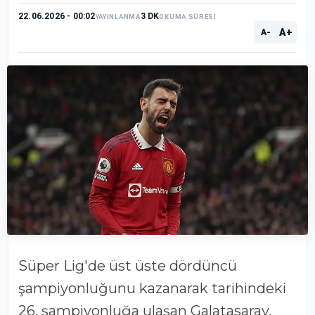
22.06.2026 - 00:02
3 DK
YAYINLANMA
OKUMA SÜRESİ
A+
A-
Süper Lig'de üst üste dördüncü
şampiyonluğunu kazanarak tarihindeki
26. şampiyonluğa ulaşan Galatasaray,