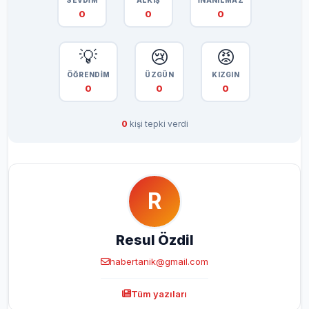
0
0
0
💡
😢
😡
ÖĞRENDİM
ÜZGÜN
KIZGIN
0
0
0
0
kişi tepki verdi
R
Resul Özdil
habertanik@gmail.com
Tüm yazıları