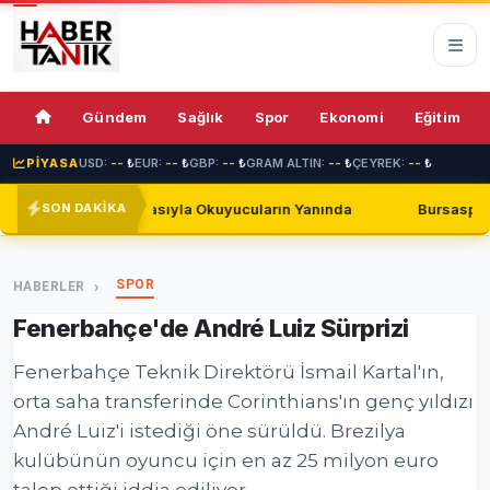
75%
Gündem
Sağlık
Spor
Ekonomi
Eğitim
PİYASA
USD:
--
₺
EUR:
--
₺
GBP:
--
₺
GRAM ALTIN:
--
₺
ÇEYREK:
--
₺
asıyla Okuyucuların Yanında
Bursaspor, Shakhtar Donetsk i
SON DAKİKA
SPOR
HABERLER
Fenerbahçe'de André Luiz Sürprizi
Fenerbahçe Teknik Direktörü İsmail Kartal'ın,
orta saha transferinde Corinthians'ın genç yıldızı
André Luiz'i istediği öne sürüldü. Brezilya
kulübünün oyuncu için en az 25 milyon euro
talep ettiği iddia ediliyor.