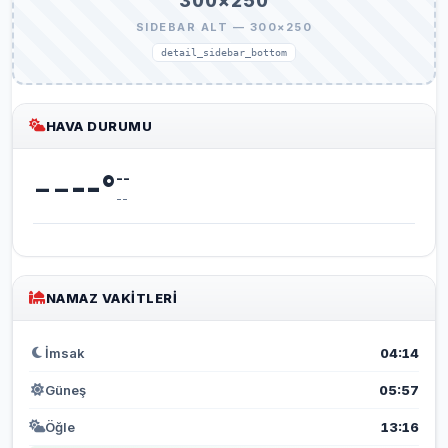
300×250
SIDEBAR ALT — 300×250
detail_sidebar_bottom
HAVA DURUMU
--
--
°
--
--
NAMAZ VAKITLERI
İmsak
04:14
Güneş
05:57
Öğle
13:16