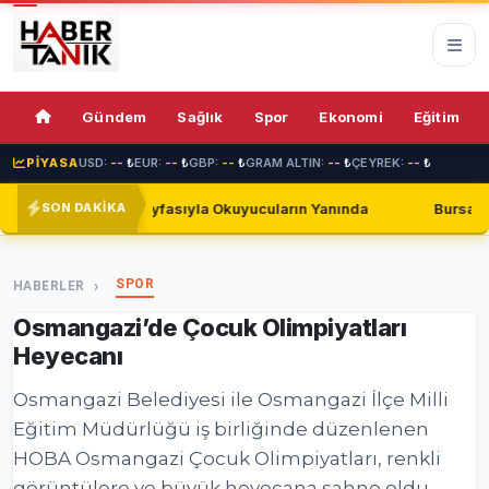
76%
Gündem
Sağlık
Spor
Ekonomi
Eğitim
PİYASA
USD:
--
₺
EUR:
--
₺
GBP:
--
₺
GRAM ALTIN:
--
₺
ÇEYREK:
--
₺
sıyla Okuyucuların Yanında
Bursaspor, Shakhtar Donetsk il
SON DAKİKA
SPOR
HABERLER
Osmangazi’de Çocuk Olimpiyatları
Heyecanı
Osmangazi Belediyesi ile Osmangazi İlçe Milli
Eğitim Müdürlüğü iş birliğinde düzenlenen
HOBA Osmangazi Çocuk Olimpiyatları, renkli
görüntülere ve büyük heyecana sahne oldu.