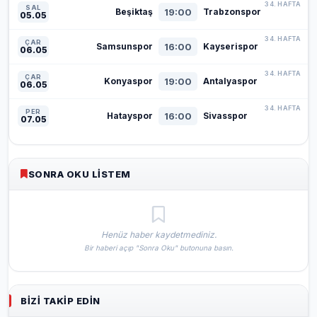
34. HAFTA
SAL
19:00
Beşiktaş
Trabzonspor
05.05
34. HAFTA
ÇAR
16:00
Samsunspor
Kayserispor
06.05
34. HAFTA
ÇAR
19:00
Konyaspor
Antalyaspor
06.05
34. HAFTA
PER
16:00
Hatayspor
Sivasspor
07.05
SONRA OKU LISTEM
Henüz haber kaydetmediniz.
Bir haberi açıp "Sonra Oku" butonuna basın.
BIZI TAKIP EDIN