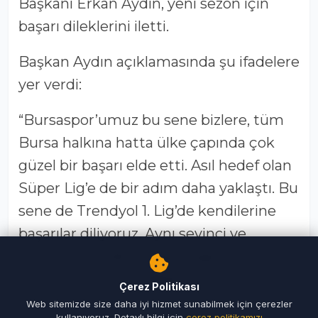
Kulüp binasında gerçekleşen
görüşmede, Nesine 2. Lig’de şampiyon
olarak Trendyol 1. Lig’e yükselen
Bursaspor’un geleceğine ilişkin fikir
alışverişinde bulunuldu.
“Süper Lig Hedefine Bir Adım Daha Yaklaştı”
Bursaspor’un önemli bir başarıya imza
attığını belirten Osmangazi Belediye
Başkanı Erkan Aydın, yeni sezon için
başarı dileklerini iletti.
Başkan Aydın açıklamasında şu ifadelere
yer verdi:
Çerez Politikası
Web sitemizde size daha iyi hizmet sunabilmek için çerezler
kullanıyoruz. Detaylı bilgi için
çerez politikamızı