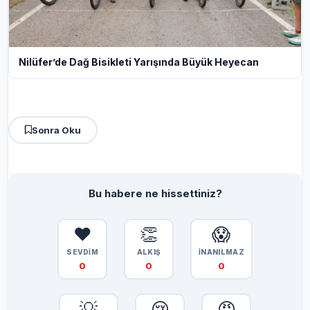
Nilüfer’de Dağ Bisikleti Yarışında Büyük Heyecan
Sonra Oku
Bu habere ne hissettiniz?
❤️
👏
😱
SEVDİM
ALKIŞ
İNANILMAZ
0
0
0
💡
😢
😡