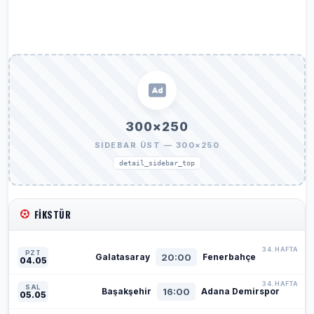
300×250
SIDEBAR ÜST — 300×250
detail_sidebar_top
FIKSTÜR
34. HAFTA
PZT
20:00
Galatasaray
Fenerbahçe
04.05
34. HAFTA
SAL
16:00
Başakşehir
Adana Demirspor
05.05