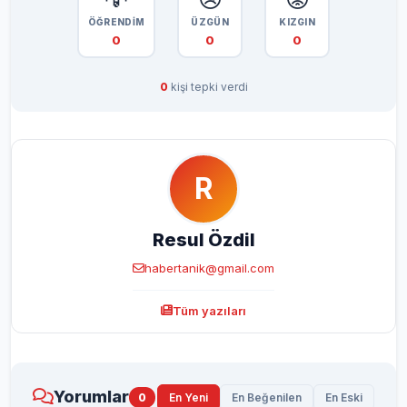
ÖĞRENDİM
ÜZGÜN
KIZGIN
0
0
0
0
kişi tepki verdi
R
Resul Özdil
habertanik@gmail.com
Tüm yazıları
Yorumlar
0
En Yeni
En Beğenilen
En Eski