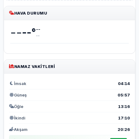
HAVA DURUMU
--
--
°
--
--
NAMAZ VAKITLERI
İmsak
04:14
Güneş
05:57
Öğle
13:16
İkindi
17:10
Akşam
20:26