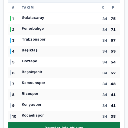
#
TAKIM
O
P
Galatasaray
1
34
75
Fenerbahçe
2
34
71
Trabzonspor
3
34
67
Beşiktaş
4
34
59
Göztepe
5
34
54
Başakşehir
6
34
52
Samsunspor
7
34
48
Rizespor
8
34
41
Konyaspor
9
34
41
Kocaelispor
10
34
38
Detaylar için tıklayın