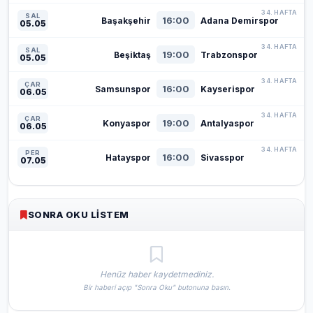
34. HAFTA
SAL
16:00
Başakşehir
Adana Demirspor
05.05
34. HAFTA
SAL
19:00
Beşiktaş
Trabzonspor
05.05
34. HAFTA
ÇAR
16:00
Samsunspor
Kayserispor
06.05
34. HAFTA
ÇAR
19:00
Konyaspor
Antalyaspor
06.05
34. HAFTA
PER
16:00
Hatayspor
Sivasspor
07.05
SONRA OKU LISTEM
Henüz haber kaydetmediniz.
Bir haberi açıp "Sonra Oku" butonuna basın.