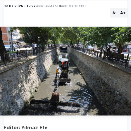
09.07.2026 - 19:27
5 DK
YAYINLANMA
OKUMA SÜRESİ
A+
A-
Editör: Yılmaz Efe