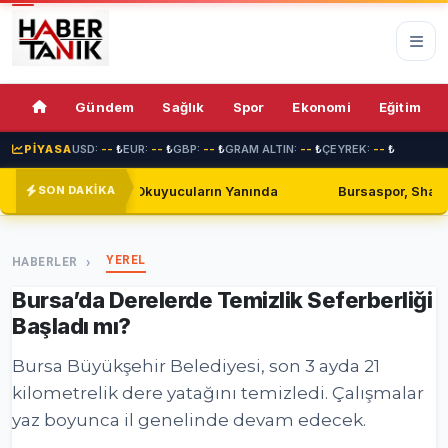
69%
Gündem
Sağlık
Spor
Ekonomi
Eğitim
PİYASA
USD:
--
₺
EUR:
--
₺
GBP:
--
₺
GRAM ALTIN:
--
₺
ÇEYREK:
--
₺
ların Yanında
Bursaspor, Shakhtar Donetsk ile Golsüz Berab
SON DAKİKA
YEREL
HABERLER
Bursa’da Derelerde Temizlik Seferberliği
Başladı mı?
Bursa Büyükşehir Belediyesi, son 3 ayda 21
kilometrelik dere yatağını temizledi. Çalışmalar
yaz boyunca il genelinde devam edecek.