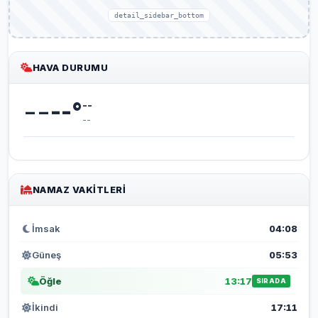
detail_sidebar_bottom
HAVA DURUMU
--
--
°
--
--
NAMAZ VAKITLERI
İmsak
04:08
Güneş
05:53
Öğle
13:17
SIRADA
İkindi
17:11