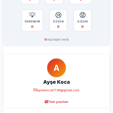
💡
😢
😡
ÖĞRENDİM
ÜZGÜN
KIZGIN
0
0
0
0
kişi tepki verdi
A
Ayşe Koca
aysekoca0738@gmail.com
Tüm yazıları