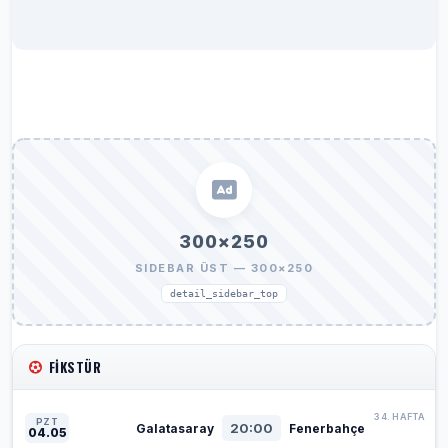
300×250
SIDEBAR ÜST — 300×250
detail_sidebar_top
FIKSTÜR
34. HAFTA
PZT
20:00
Galatasaray
Fenerbahçe
04.05