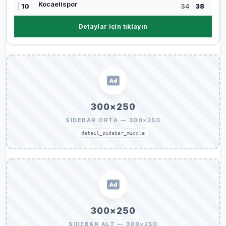
Kocaelispor
10
34
38
Detaylar için tıklayın
300×250
SIDEBAR ORTA — 300×250
detail_sidebar_middle
300×250
SIDEBAR ALT — 300×250