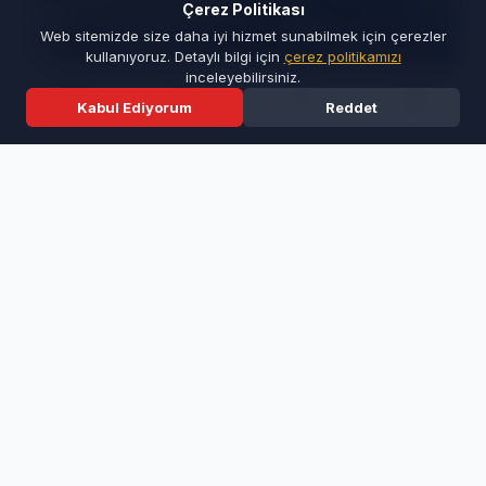
Çerez Politikası
Web sitemizde size daha iyi hizmet sunabilmek için çerezler
kullanıyoruz. Detaylı bilgi için
çerez politikamızı
inceleyebilirsiniz.
Kabul Ediyorum
Reddet
Ana Sayfa
Son Dakika
Ara
Menü
Büyükşehir Belediyesi Ulaşım Dairesi
Başkanlığı tarafından yürütülen proje
kapsamında, İzmir Yolu’ndan
Yenikaraağaç Mahallesi’ne ulaşımı
sağlayan bağlantı yolunda önemli
iyileştirmeler yapılıyor. Bölge halkının
uzun süredir ihtiyaç duyduğu yol
yenileme çalışmalarıyla birlikte hem
ulaşım kalitesinin artırılması hem de
trafik güvenliğinin üst seviyeye
çıkarılması hedefleniyor.