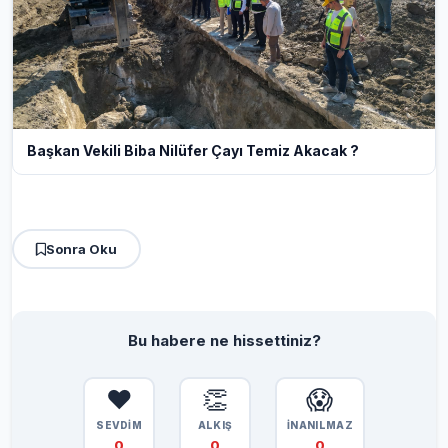
Başkan Vekili Biba Nilüfer Çayı Temiz Akacak ?
Sonra Oku
Bu habere ne hissettiniz?
❤️
👏
😱
SEVDİM
ALKIŞ
İNANILMAZ
0
0
0