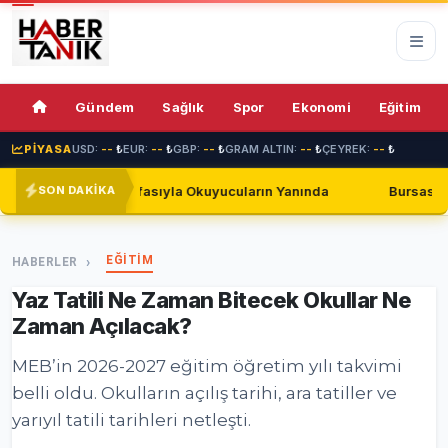
75%
Gündem
Sağlık
Spor
Ekonomi
Eğitim
PİYASA
USD:
--
₺
EUR:
--
₺
GBP:
--
₺
GRAM ALTIN:
--
₺
ÇEYREK:
--
₺
fasıyla Okuyucuların Yanında
Bursaspor, Shakhtar Donetsk i
SON DAKİKA
EĞİTİM
HABERLER
Yaz Tatili Ne Zaman Bitecek Okullar Ne
Zaman Açılacak?
MEB’in 2026-2027 eğitim öğretim yılı takvimi
belli oldu. Okulların açılış tarihi, ara tatiller ve
yarıyıl tatili tarihleri netleşti.