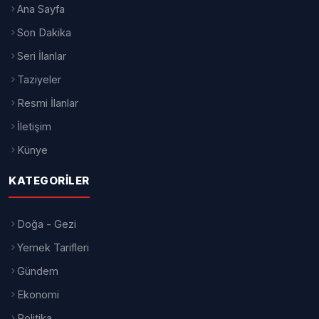
Uludağ Üniversitesi (BUÜ) Mimarlık
Fakültesi Mimarlık Bölümü’nün 2025-
2026 Eğitim Öğretim Yılı Mezuniyet
Töreni’ne katılarak genç mimarların
mezuniyet heyecanına ortak oldu. Prof.
Dr. Mete Cengiz Kültür Merkezi’nde
düzenlenen törende öğrenciler
diplomalarını alırken, aileler ve
akademisyenler de bu özel günde
mezunların sevincini paylaştı.