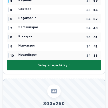
4
34
59
Göztepe
5
34
54
Başakşehir
6
34
52
Samsunspor
7
34
48
Rizespor
8
34
41
Konyaspor
9
34
41
Kocaelispor
10
34
38
Detaylar için tıklayın
300×250