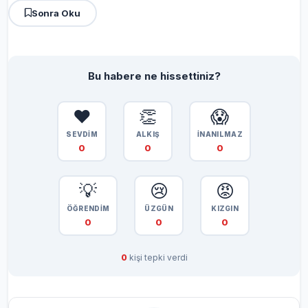
Sonra Oku
Bu habere ne hissettiniz?
❤️
👏
😱
SEVDİM
ALKIŞ
İNANILMAZ
0
0
0
💡
😢
😡
ÖĞRENDİM
ÜZGÜN
KIZGIN
0
0
0
0
kişi tepki verdi