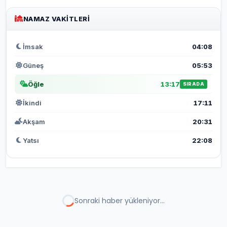
NAMAZ VAKITLERI
İmsak
04:08
Güneş
05:53
Öğle
13:17
SIRADA
İkindi
17:11
Akşam
20:31
Yatsı
22:08
EĞİTİM
HABERLER