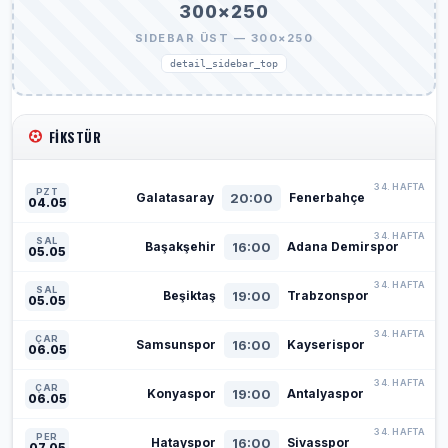
300×250
SIDEBAR ÜST — 300×250
detail_sidebar_top
FIKSTÜR
34. HAFTA
PZT
20:00
Galatasaray
Fenerbahçe
04.05
34. HAFTA
SAL
16:00
Başakşehir
Adana Demirspor
05.05
34. HAFTA
SAL
19:00
Beşiktaş
Trabzonspor
05.05
34. HAFTA
ÇAR
16:00
Samsunspor
Kayserispor
06.05
34. HAFTA
ÇAR
19:00
Konyaspor
Antalyaspor
06.05
34. HAFTA
PER
16:00
Hatayspor
Sivasspor
07.05