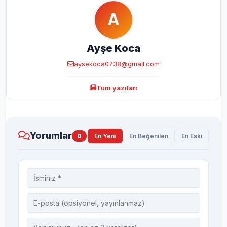
A
Ayşe Koca
aysekoca0738@gmail.com
Tüm yazıları
Yorumlar
0
En Yeni
En Beğenilen
En Eski