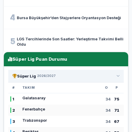
4
Bursa Büyükşehir’den Stajyerlere Oryantasyon Desteği
LGS Tercihlerinde Son Saatler: Yerleştirme Takvimi Belli
5
Oldu
Süper Lig Puan Durumu
Süper Lig
2026/2027
#
TAKIM
O
P
Galatasaray
1
34
75
Fenerbahçe
2
34
71
Trabzonspor
3
34
67
Beşiktaş