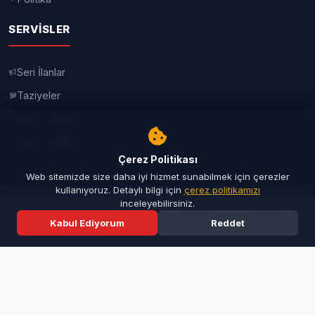
Kendisinin de aynı fakülteden mezun
olduğunu hatırlatan Şahin Biba,
Çerez Politikası
öğrencilerle duygusal bir bağ kurarak
Web sitemizde size daha iyi hizmet sunabilmek için çerezler
kullanıyoruz. Detaylı bilgi için
çerez politikamızı
meslek hayatına dair önemli
inceleyebilirsiniz.
tavsiyelerde bulundu. Genç mimarların
Kabul Ediyorum
Reddet
Ana Sayfa
Son Dakika
Ara
Menü
yalnızca bina tasarlayan kişiler
olmadığını belirten Biba, mimarlığın
insan yaşamını doğrudan etkileyen ve
şehirlerin geleceğini şekillendiren