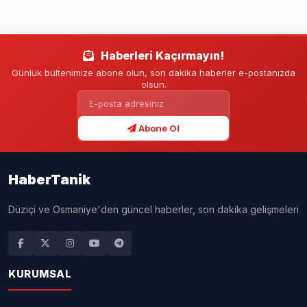
07.07.2026 - 18:36
4 DK
YAYINLANMA
OKUMA SÜRESİ
A+
A-
Editör:
Yılmaz Efe
Bursa Büyükşehir Belediye Başkan
Vekili Şahin Biba, mezunu olduğu Bursa