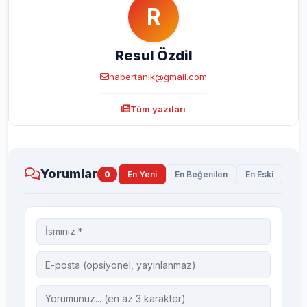
R
Resul Özdil
habertanik@gmail.com
Tüm yazıları
Yorumlar
0
En Yeni
En Beğenilen
En Eski