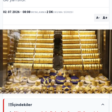
02.07.2026 - 08:08
2 DK
YAYINLANMA
OKUMA SÜRESİ
A+
A-
İçindekiler