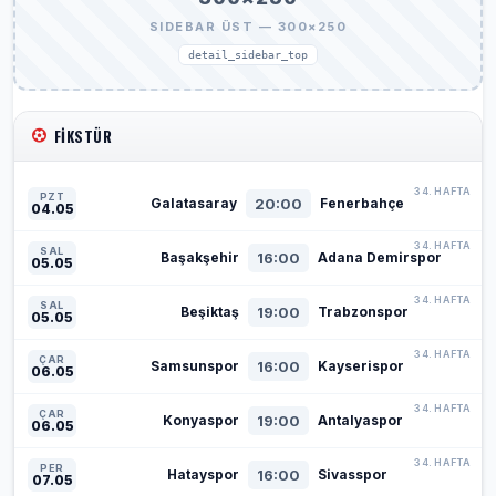
SIDEBAR ÜST — 300×250
detail_sidebar_top
FIKSTÜR
34. HAFTA
PZT
20:00
Galatasaray
Fenerbahçe
04.05
34. HAFTA
SAL
16:00
Başakşehir
Adana Demirspor
05.05
34. HAFTA
SAL
19:00
Beşiktaş
Trabzonspor
05.05
34. HAFTA
ÇAR
16:00
Samsunspor
Kayserispor
06.05
34. HAFTA
ÇAR
19:00
Konyaspor
Antalyaspor
06.05
34. HAFTA
PER
16:00
Hatayspor
Sivasspor
07.05