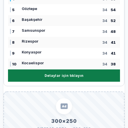
Göztepe
5
34
54
Başakşehir
6
34
52
Samsunspor
7
34
48
Rizespor
8
34
41
Konyaspor
9
34
41
Kocaelispor
10
34
38
Detaylar için tıklayın
300×250