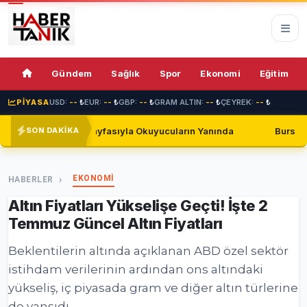
75%
Gündem
Sağlık
Spor
Ekonomi
Eğitim
PİYASA
USD:
--
₺
EUR:
--
₺
GBP:
--
₺
GRAM ALTIN:
--
₺
ÇEYREK:
--
₺
yfasıyla Okuyucuların Yanında
Bursaspor, Shakhtar Donetsk
SON DAKİKA
EKONOMİ
HABERLER
Altın Fiyatları Yükselişe Geçti! İşte 2
Temmuz Güncel Altın Fiyatları
Beklentilerin altında açıklanan ABD özel sektör
istihdam verilerinin ardından ons altındaki
yükseliş, iç piyasada gram ve diğer altın türlerine
de yansıdı.