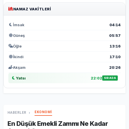
NAMAZ VAKITLERI
İmsak
04:14
Güneş
05:57
Öğle
13:16
İkindi
17:10
Akşam
20:26
Yatsı
22:02
SIRADA
EKONOMİ
HABERLER
En Düşük Emekli Zammı Ne Kadar