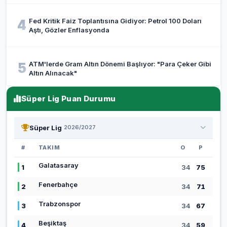
Fed Kritik Faiz Toplantısına Gidiyor: Petrol 100 Doları
4
Aştı, Gözler Enflasyonda
ATM'lerde Gram Altın Dönemi Başlıyor: "Para Çeker Gibi
5
Altın Alınacak"
Süper Lig Puan Durumu
Süper Lig
2026/2027
#
TAKIM
O
P
Galatasaray
1
34
75
Fenerbahçe
2
34
71
Trabzonspor
3
34
67
Beşiktaş
4
34
59