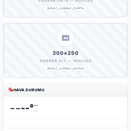
SIDEBAR ORTA — 300×250
detail_sidebar_middle
300×250
SIDEBAR ALT — 300×250
detail_sidebar_bottom
HAVA DURUMU
--
--
°
--
--