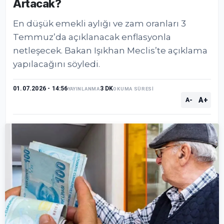
Artacak?
En düşük emekli aylığı ve zam oranları 3
Temmuz’da açıklanacak enflasyonla
netleşecek. Bakan Işıkhan Meclis’te açıklama
yapılacağını söyledi.
01.07.2026 - 14:56
3 DK
YAYINLANMA
OKUMA SÜRESİ
A+
A-