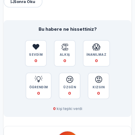
Sonra Oku
Bu habere ne hissettiniz?
❤️
👏
😱
SEVDİM
ALKIŞ
İNANILMAZ
0
0
0
💡
😢
😡
ÖĞRENDİM
ÜZGÜN
KIZGIN
0
0
0
0
kişi tepki verdi