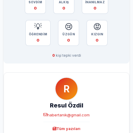
SEVDİM
ALKIŞ
İNANILMAZ
0
0
0
💡
😢
😡
ÖĞRENDİM
ÜZGÜN
KIZGIN
0
0
0
0
kişi tepki verdi
R
Resul Özdil
habertanik@gmail.com
Tüm yazıları