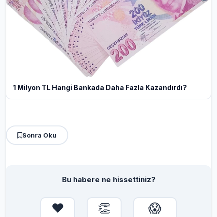
1 Milyon TL Hangi Bankada Daha Fazla Kazandırdı?
Sonra Oku
Bu habere ne hissettiniz?
❤️
👏
😱