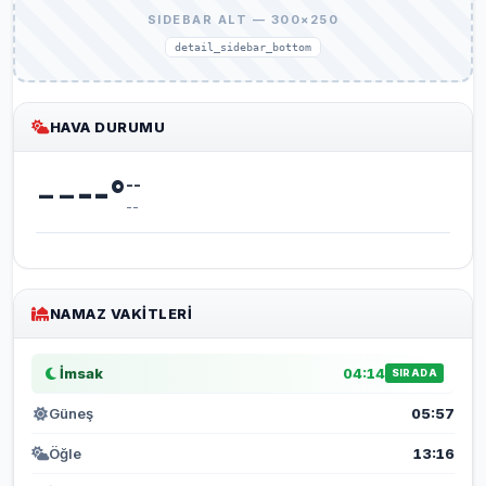
SIDEBAR ALT — 300×250
detail_sidebar_bottom
HAVA DURUMU
--
--
°
--
--
NAMAZ VAKITLERI
İmsak
04:14
SIRADA
Güneş
05:57
Öğle
13:16