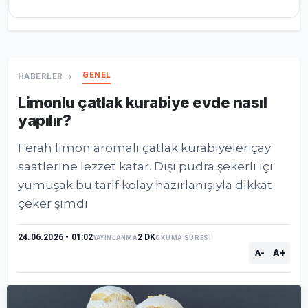
GENEL
HABERLER
Limonlu çatlak kurabiye evde nasıl
yapılır?
Ferah limon aromalı çatlak kurabiyeler çay
saatlerine lezzet katar. Dışı pudra şekerli içi
yumuşak bu tarif kolay hazırlanışıyla dikkat
çeker şimdi
24.06.2026 - 01:02
2 DK
YAYINLANMA
OKUMA SÜRESİ
A+
A-