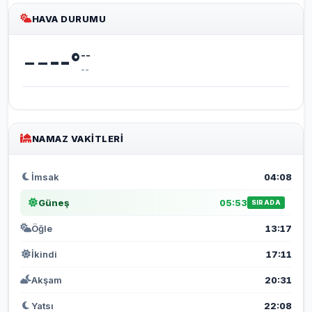
HAVA DURUMU
--
--
°
--
--
NAMAZ VAKITLERI
İmsak
04:08
Güneş
05:53
SIRADA
Öğle
13:17
İkindi
17:11
Akşam
20:31
Yatsı
22:08