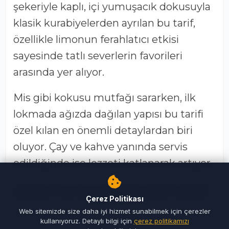
şekeriyle kaplı, içi yumuşacık dokusuyla
klasik kurabiyelerden ayrılan bu tarif,
özellikle limonun ferahlatıcı etkisi
sayesinde tatlı severlerin favorileri
arasında yer alıyor.
Mis gibi kokusu mutfağı sararken, ilk
lokmada ağızda dağılan yapısı bu tarifi
özel kılan en önemli detaylardan biri
oluyor. Çay ve kahve yanında servis
edildiğinde ise lezzeti katlanarak artıyor.
LİMONLU ÇATLAK KURABİYE NASIL YAPILIR?
Çerez Politikası
Bu tarifte en önemli nokta,
Web sitemizde size daha iyi hizmet sunabilmek için çerezler
kullanıyoruz. Detaylı bilgi için
çerez politikamızı
malzemelerin doğru oranlarda