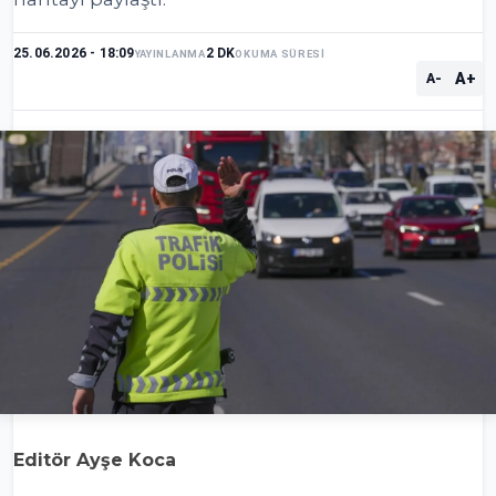
25.06.2026 - 18:09
2 DK
YAYINLANMA
OKUMA SÜRESİ
A+
A-
Editör Ayşe Koca