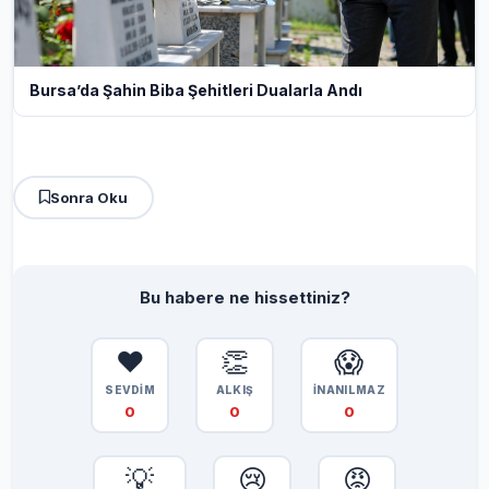
Bursa’da Şahin Biba Şehitleri Dualarla Andı
Sonra Oku
Bu habere ne hissettiniz?
❤️
👏
😱
SEVDİM
ALKIŞ
İNANILMAZ
0
0
0
💡
😢
😡