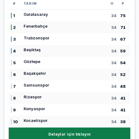
#
TAKIM
O
P
Galatasaray
1
34
75
Fenerbahçe
2
34
71
Trabzonspor
3
34
67
Beşiktaş
4
34
59
Göztepe
5
34
54
Başakşehir
6
34
52
Samsunspor
7
34
48
Rizespor
8
34
41
Konyaspor
9
34
41
Kocaelispor
10
34
38
Detaylar için tıklayın