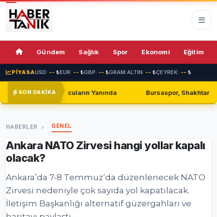
76%
Gündem
Sağlık
Spor
Ekonomi
Eğitim
PİYASA
USD:
--
₺
EUR:
--
₺
GBP:
--
₺
GRAM ALTIN:
--
₺
ÇEYREK:
--
₺
ın Yanında
Bursaspor, Shakhtar Donetsk ile Golsüz Berabere
SON DAKİKA
GENEL
HABERLER
Ankara NATO Zirvesi hangi yollar kapalı
olacak?
Ankara’da 7-8 Temmuz’da düzenlenecek NATO
Zirvesi nedeniyle çok sayıda yol kapatılacak.
İletişim Başkanlığı alternatif güzergahları ve
haritayı paylaştı.