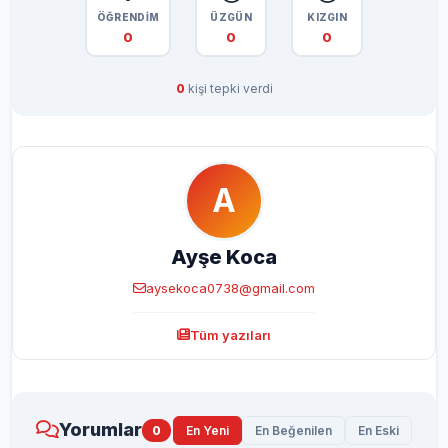
ÖĞRENDİM
ÜZGÜN
KIZGIN
0
0
0
0
kişi tepki verdi
A
Ayşe Koca
aysekoca0738@gmail.com
Tüm yazıları
Yorumlar
0
En Yeni
En Beğenilen
En Eski