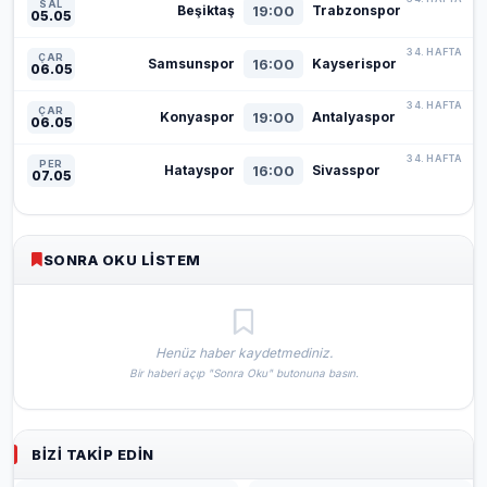
SAL
19:00
Beşiktaş
Trabzonspor
05.05
34. HAFTA
ÇAR
16:00
Samsunspor
Kayserispor
06.05
34. HAFTA
ÇAR
19:00
Konyaspor
Antalyaspor
06.05
34. HAFTA
PER
16:00
Hatayspor
Sivasspor
07.05
SONRA OKU LISTEM
Henüz haber kaydetmediniz.
Bir haberi açıp "Sonra Oku" butonuna basın.
BIZI TAKIP EDIN