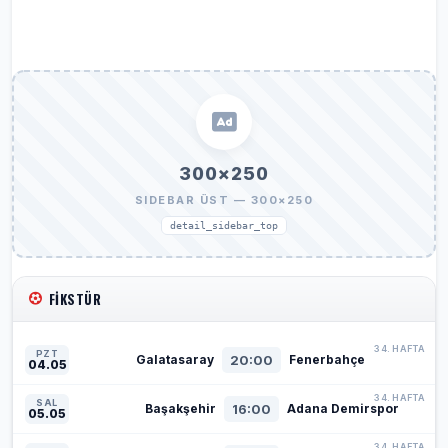
300×250
SIDEBAR ÜST — 300×250
detail_sidebar_top
FIKSTÜR
34. HAFTA
PZT
20:00
Galatasaray
Fenerbahçe
04.05
34. HAFTA
SAL
16:00
Başakşehir
Adana Demirspor
05.05
34. HAFTA