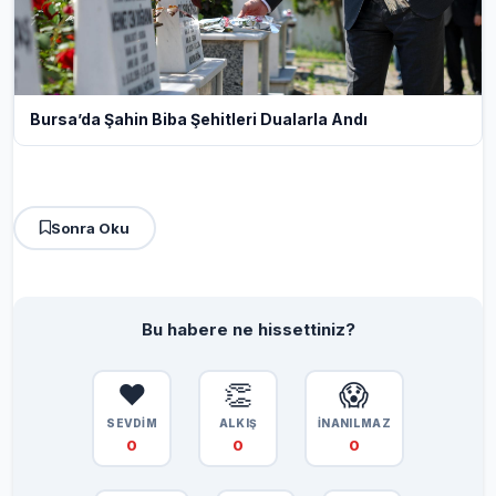
Bursa’da Şahin Biba Şehitleri Dualarla Andı
Sonra Oku
Bu habere ne hissettiniz?
❤️
👏
😱
SEVDİM
ALKIŞ
İNANILMAZ
0
0
0