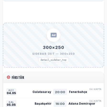
300×250
SIDEBAR ÜST — 300×250
detail_sidebar_top
FIKSTÜR
34. HAFTA
PZT
20:00
Galatasaray
Fenerbahçe
04.05
34. HAFTA
SAL
16:00
Başakşehir
Adana Demirspor
05.05