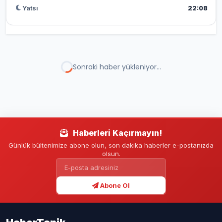
Yatsı
22:08
GENEL
HABERLER
11.06.2026 - 13:04
3 DK
YAYINLANMA
OKUMA SÜRESİ
A+
A-