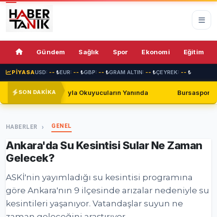
74%
Gündem
Sağlık
Spor
Ekonomi
Eğitim
PİYASA
USD:
--
₺
EUR:
--
₺
GBP:
--
₺
GRAM ALTIN:
--
₺
ÇEYREK:
--
₺
ıyla Okuyucuların Yanında
Bursaspor, Shakhtar Donetsk ile 
SON DAKİKA
GENEL
HABERLER
Ankara'da Su Kesintisi Sular Ne Zaman
Gelecek?
ASKİ'nin yayımladığı su kesintisi programına
göre Ankara'nın 9 ilçesinde arızalar nedeniyle su
kesintileri yaşanıyor. Vatandaşlar suyun ne
zaman geleceğini araştırıyor.