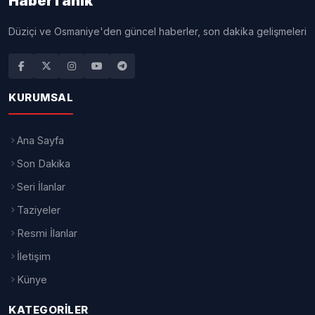
Editor: Ayşe Koca
Erzurum'un yüksek rakımlı dağlık
bölgelerinde açan ve bölgenin önemli
endemik bitkileri arasında gösterilen
Kafkas Navruzu, doğanın eşsiz
güzelliklerinden biri olarak yeniden
yüzünü gösterdi. Baharın son günleri ve
yaz mevsiminin başlangıcında açan
nadir bitki, hem doğa tutkunlarının hem
de fotoğrafçıların ilgisini çekiyor.
Doğu Anadolu'nun zengin biyolojik