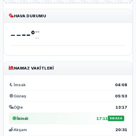
HAVA DURUMU
--
--
°
--
--
NAMAZ VAKITLERI
İmsak
04:08
Güneş
05:53
Öğle
13:17
İkindi
17:11
SIRADA
Akşam
20:31