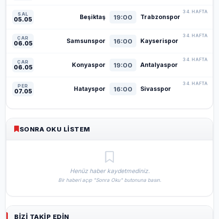
34. HAFTA
SAL
19:00
Beşiktaş
Trabzonspor
05.05
34. HAFTA
ÇAR
16:00
Samsunspor
Kayserispor
06.05
34. HAFTA
ÇAR
19:00
Konyaspor
Antalyaspor
06.05
34. HAFTA
PER
16:00
Hatayspor
Sivasspor
07.05
SONRA OKU LISTEM
Henüz haber kaydetmediniz.
Bir haberi açıp "Sonra Oku" butonuna basın.
BIZI TAKIP EDIN