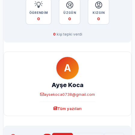
💡
😢
😡
ÖĞRENDİM
ÜZGÜN
KIZGIN
0
0
0
0
kişi tepki verdi
A
Ayşe Koca
aysekoca0738@gmail.com
Tüm yazıları