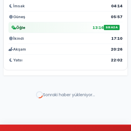
İmsak
04:14
Güneş
05:57
Öğle
13:16
SIRADA
İkindi
17:10
Akşam
20:26
Yatsı
22:02
Sonraki haber yükleniyor...