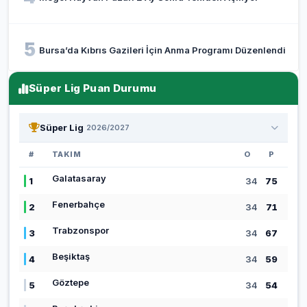
5
Bursa’da Kıbrıs Gazileri İçin Anma Programı Düzenlendi
Süper Lig Puan Durumu
Süper Lig
2026/2027
#
TAKIM
O
P
Galatasaray
1
34
75
Fenerbahçe
2
34
71
Trabzonspor
3
34
67
Beşiktaş
4
34
59
Göztepe
5
34
54