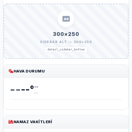
300×250
SIDEBAR ALT — 300×250
detail_sidebar_bottom
HAVA DURUMU
--
--
°
--
--
NAMAZ VAKITLERI