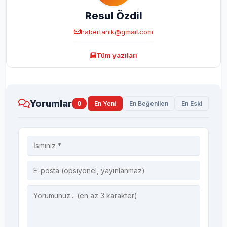
Resul Özdil
habertanik@gmail.com
Tüm yazıları
Yorumlar
0
En Yeni
En Beğenilen
En Eski