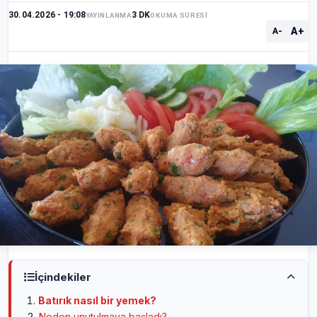
30.04.2026 - 19:08
3 DK
YAYINLANMA
OKUMA SÜRESİ
A+
A-
İçindekiler
Batırık nasıl bir yemek?
Neden unutulmaya başladı?