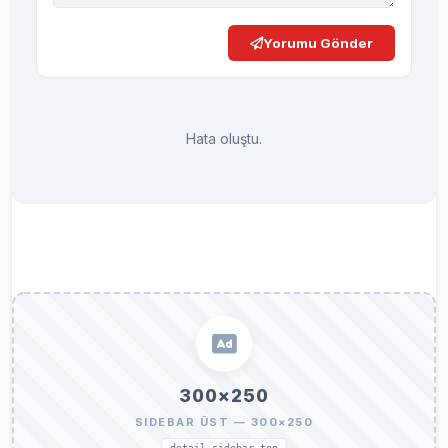
Yorumu Gönder
Hata oluştu.
300×250
SIDEBAR ÜST — 300×250
detail_sidebar_top