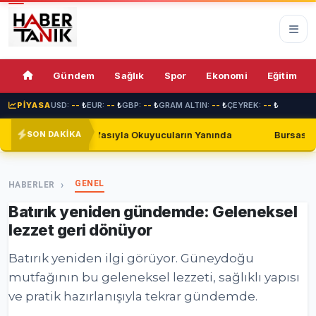
74%
Gündem
Sağlık
Spor
Ekonomi
Eğitim
PİYASA
USD:
--
₺
EUR:
--
₺
GBP:
--
₺
GRAM ALTIN:
--
₺
ÇEYREK:
--
₺
Sayfasıyla Okuyucuların Yanında
Bursaspor, Shakhtar Donet
SON DAKİKA
GENEL
HABERLER
Batırık yeniden gündemde: Geleneksel
lezzet geri dönüyor
Batırık yeniden ilgi görüyor. Güneydoğu
mutfağının bu geleneksel lezzeti, sağlıklı yapısı
ve pratik hazırlanışıyla tekrar gündemde.