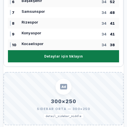
Başakşehir
6
34
52
Samsunspor
7
34
48
Rizespor
8
34
41
Konyaspor
9
34
41
Kocaelispor
10
34
38
Detaylar için tıklayın
300×250
SIDEBAR ORTA — 300×250
detail_sidebar_middle