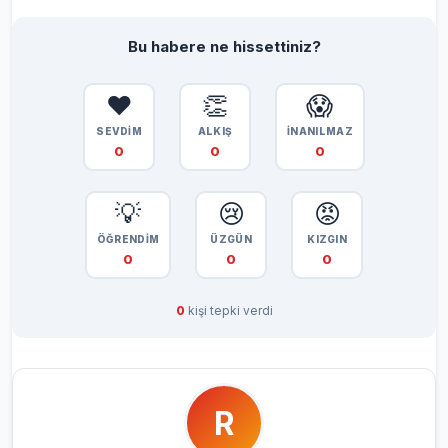
Bu habere ne hissettiniz?
❤️
👏
😱
SEVDİM
ALKIŞ
İNANILMAZ
0
0
0
💡
😢
😡
ÖĞRENDİM
ÜZGÜN
KIZGIN
0
0
0
0
kişi tepki verdi
R