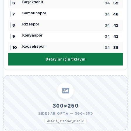
Başakşehir
6
34
52
Samsunspor
7
34
48
Rizespor
8
34
41
Konyaspor
9
34
41
Kocaelispor
10
34
38
Detaylar için tıklayın
300×250
SIDEBAR ORTA — 300×250
detail_sidebar_middle