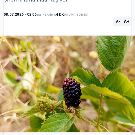
08.07.2026 - 02:06
4 DK
YAYINLANMA
OKUMA SÜRESİ
A+
A-