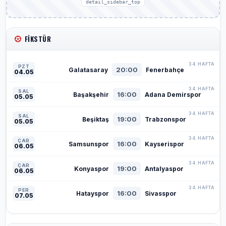
detail_sidebar_top
FIKSTÜR
34. HAFTA
PZT
20:00
Galatasaray
Fenerbahçe
04.05
34. HAFTA
SAL
16:00
Başakşehir
Adana Demirspor
05.05
34. HAFTA
SAL
19:00
Beşiktaş
Trabzonspor
05.05
34. HAFTA
ÇAR
16:00
Samsunspor
Kayserispor
06.05
34. HAFTA
ÇAR
19:00
Konyaspor
Antalyaspor
06.05
34. HAFTA
PER
16:00
Hatayspor
Sivasspor
07.05