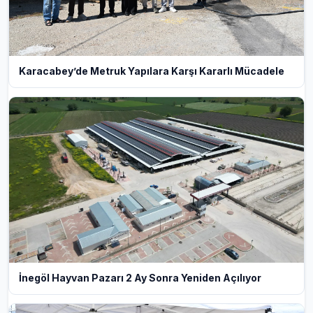
Karacabey’de Metruk Yapılara Karşı Kararlı Mücadele
İnegöl Hayvan Pazarı 2 Ay Sonra Yeniden Açılıyor