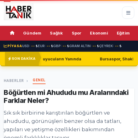
69%
Gündem
Sağlık
Spor
Ekonomi
Eğitim
PİYASA
USD:
--
₺
EUR:
--
₺
GBP:
--
₺
GRAM ALTIN:
--
₺
ÇEYREK:
--
₺
rın Yanında
Bursaspor, Shakhtar Donetsk ile Golsüz Beraber
SON DAKİKA
GENEL
HABERLER
Böğürtlen mi Ahududu mu Aralarındaki
Farklar Neler?
Sık sık birbirine karıştırılan böğürtlen ve
ahududu, görünüşleri benzer olsa da tatları,
yapıları ve yetişme özellikleri bakımından
önemli farklılıklar taşıyor.