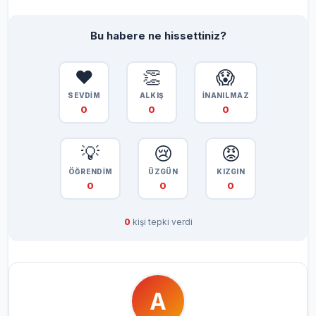
Bu habere ne hissettiniz?
❤️
👏
😱
SEVDİM
ALKIŞ
İNANILMAZ
0
0
0
💡
😢
😡
ÖĞRENDİM
ÜZGÜN
KIZGIN
0
0
0
0
kişi tepki verdi
A