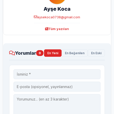
Ayşe Koca
aysekoca0738@gmail.com
Tüm yazıları
Yorumlar
0
En Yeni
En Beğenilen
En Eski