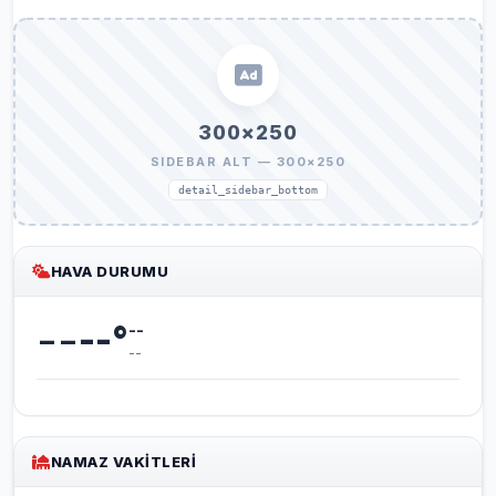
300×250
SIDEBAR ALT — 300×250
detail_sidebar_bottom
HAVA DURUMU
--
--
°
--
--
NAMAZ VAKITLERI