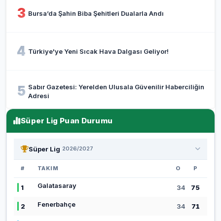
3
Bursa’da Şahin Biba Şehitleri Dualarla Andı
4
Türkiye'ye Yeni Sıcak Hava Dalgası Geliyor!
Sabır Gazetesi: Yerelden Ulusala Güvenilir Haberciliğin
5
Adresi
Süper Lig Puan Durumu
Süper Lig
2026/2027
#
TAKIM
O
P
Galatasaray
1
34
75
Fenerbahçe
2
34
71