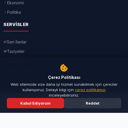
üçüncü pazar günü kutlanıyor. Bu
nedenle tarih her yıl değişiklik
gösteriyor. Takvim hesaplamalarına göre
2026 yılında Babalar Günü, 21 Haziran
Pazar gününe denk geliyor.
Çerez Politikası
Web sitemizde size daha iyi hizmet sunabilmek için çerezler
kullanıyoruz. Detaylı bilgi için
çerez politikamızı
inceleyebilirsiniz.
Kabul Ediyorum
Reddet
Ana Sayfa
Son Dakika
Ara
Menü
Babalar Günü, sadece bir kutlama günü
olmanın ötesinde, aile içerisinde büyük