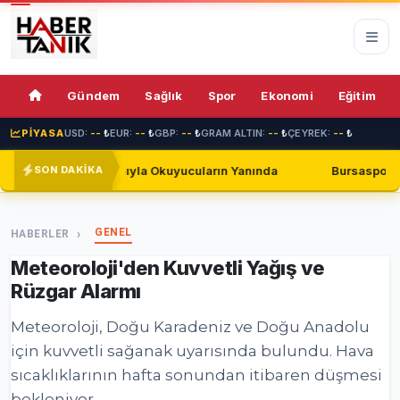
73%
Gündem
Sağlık
Spor
Ekonomi
Eğitim
PİYASA
USD:
--
₺
EUR:
--
₺
GBP:
--
₺
GRAM ALTIN:
--
₺
ÇEYREK:
--
₺
sıyla Okuyucuların Yanında
Bursaspor, Shakhtar Donetsk il
SON DAKİKA
GENEL
HABERLER
Meteoroloji'den Kuvvetli Yağış ve
Rüzgar Alarmı
Meteoroloji, Doğu Karadeniz ve Doğu Anadolu
için kuvvetli sağanak uyarısında bulundu. Hava
sıcaklıklarının hafta sonundan itibaren düşmesi
bekleniyor