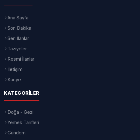
onları onurlandırmak isteyen
milyonlarca vatandaş, 2026 Babalar
Günü'nün hangi tarihe denk geldiğini
araştırmaya başladı. Her yıl haziran
ayında kutlanan ve aile bağlarının
güçlenmesine vesile olan Babalar Günü,
bu yıl da yaklaşırken internet üzerindeki
aramalarda üst sıralarda yer alıyor.
Özellikle "Babalar Günü ne zaman?",
"Babalar Günü ayın kaçında?" ve "2026
Babalar Günü hangi gün?" soruları
yoğun ilgi görüyor.
Türkiye'de ve dünyanın birçok ülkesinde
Babalar Günü her yıl haziran ayının