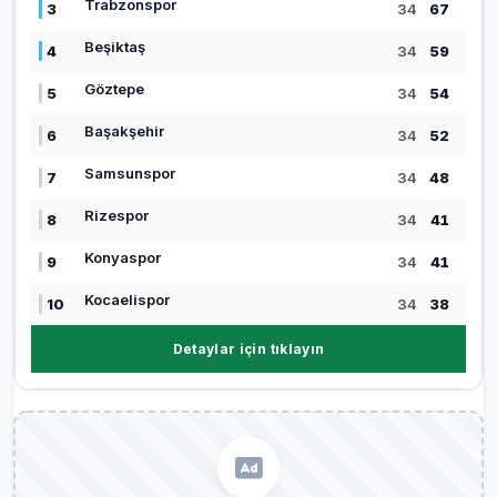
Trabzonspor
3
34
67
Beşiktaş
4
34
59
Göztepe
5
34
54
Başakşehir
6
34
52
Samsunspor
7
34
48
Rizespor
8
34
41
Konyaspor
9
34
41
Kocaelispor
10
34
38
Detaylar için tıklayın