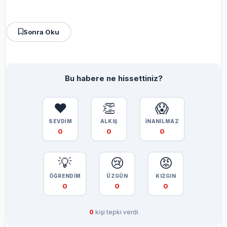
Sonra Oku
Bu habere ne hissettiniz?
❤️
👏
😱
SEVDİM
ALKIŞ
İNANILMAZ
0
0
0
💡
😢
😡
ÖĞRENDİM
ÜZGÜN
KIZGIN
0
0
0
0
kişi tepki verdi