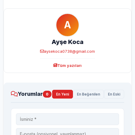
A
Ayşe Koca
aysekoca0738@gmail.com
Tüm yazıları
Yorumlar
0
En Yeni
En Beğenilen
En Eski