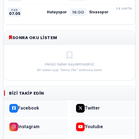
34. HAFTA
PER
16:00
Hatayspor
Sivasspor
07.05
SONRA OKU LISTEM
Henüz haber kaydetmediniz.
Bir haberi açıp "Sonra Oku" butonuna basın.
BIZI TAKIP EDIN
Facebook
Twitter
Instagram
Youtube