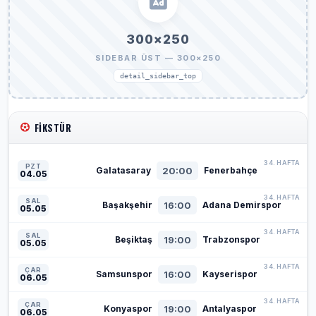
300×250
SIDEBAR ÜST — 300×250
detail_sidebar_top
FIKSTÜR
34. HAFTA
PZT
20:00
Galatasaray
Fenerbahçe
04.05
34. HAFTA
SAL
16:00
Başakşehir
Adana Demirspor
05.05
34. HAFTA
SAL
19:00
Beşiktaş
Trabzonspor
05.05
34. HAFTA
ÇAR
16:00
Samsunspor
Kayserispor
06.05
34. HAFTA
ÇAR
19:00
Konyaspor
Antalyaspor
06.05