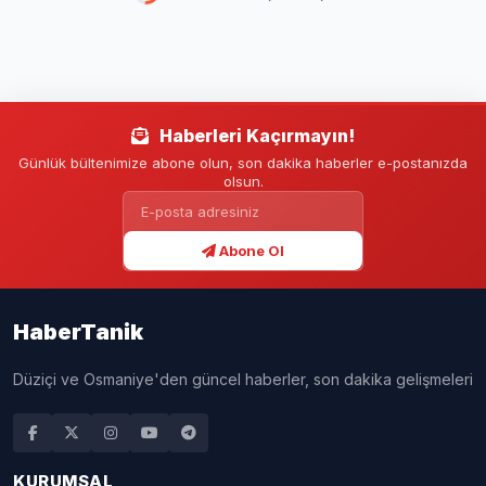
GENEL
HABERLER
11.06.2026 - 11:17
4 DK
YAYINLANMA
OKUMA SÜRESİ
A+
A-
Editor: Ayşe Koca
Babalarına sevgilerini göstermek ve