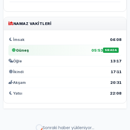
NAMAZ VAKITLERI
İmsak
04:08
Güneş
05:53
SIRADA
Öğle
13:17
İkindi
17:11
Akşam
20:31
Yatsı
22:08