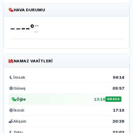
HAVA DURUMU
--
--
°
--
--
NAMAZ VAKITLERI
İmsak
04:14
Güneş
05:57
Öğle
13:16
SIRADA
İkindi
17:10
Akşam
20:26
Yatsı
22:02