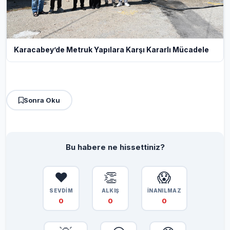
Karacabey’de Metruk Yapılara Karşı Kararlı Mücadele
Sonra Oku
Bu habere ne hissettiniz?
❤️
👏
😱
SEVDİM
ALKIŞ
İNANILMAZ
0
0
0