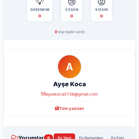
💡
😢
😡
ÖĞRENDİM
ÜZGÜN
KIZGIN
0
0
0
0
kişi tepki verdi
A
Ayşe Koca
aysekoca0738@gmail.com
Tüm yazıları
Yorumlar
0
En Yeni
En Beğenilen
En Eski