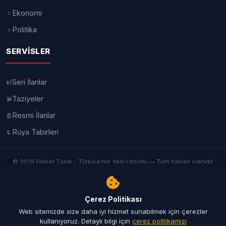
Ekonomi
Politika
SERVISLER
Seri İlanlar
Taziyeler
Resmi İlanlar
Rüya Tabirleri
© 2026 Haber Tanık - Türkiye'nin Yeni Umudu — Tüm hakları saklıdır.
Bu sitede yayınlanan haber, yazı, fotoğraf ve videoların her hakkı saklıdır. |
İletişim
|
Künye
Yazılım:
TurkbimSoft
Çerez Politikası
Web sitemizde size daha iyi hizmet sunabilmek için çerezler
kullanıyoruz. Detaylı bilgi için
çerez politikamızı