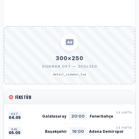
300×250
SIDEBAR ÜST — 300×250
detail_sidebar_top
FIKSTÜR
34. HAFTA
PZT
20:00
Galatasaray
Fenerbahçe
04.05
34. HAFTA
SAL
16:00
Başakşehir
Adana Demirspor
05.05