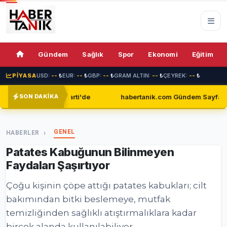
Gündem
Sağlık
Spor
Ekonomi
Eğitim
PİYASA
USD:
--
₺
EUR:
--
₺
GBP:
--
₺
GRAM ALTIN:
--
₺
ÇEYREK:
--
₺
 Parti'de
habertanik.com Gündem Sayfasıyla Okuyucuların 
SON DAKİKA
GENEL
HABERLER
Patates Kabuğunun Bilinmeyen
Faydaları Şaşırtıyor
Çoğu kişinin çöpe attığı patates kabukları; cilt
bakımından bitki beslemeye, mutfak
temizliğinden sağlıklı atıştırmalıklara kadar
birçok alanda kullanılabiliyor.