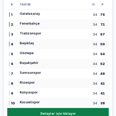
#
TAKIM
O
P
Galatasaray
1
34
75
Fenerbahçe
2
34
71
Trabzonspor
3
34
67
Beşiktaş
4
34
59
Göztepe
5
34
54
Başakşehir
6
34
52
Samsunspor
7
34
48
Rizespor
8
34
41
Konyaspor
9
34
41
Kocaelispor
10
34
38
Detaylar için tıklayın