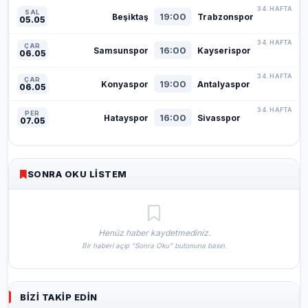
34. HAFTA
SAL
19:00
Beşiktaş
Trabzonspor
05.05
34. HAFTA
ÇAR
16:00
Samsunspor
Kayserispor
06.05
34. HAFTA
ÇAR
19:00
Konyaspor
Antalyaspor
06.05
34. HAFTA
PER
16:00
Hatayspor
Sivasspor
07.05
SONRA OKU LISTEM
Henüz haber kaydetmediniz.
Bir haberi açıp "Sonra Oku" butonuna basın.
BIZI TAKIP EDIN