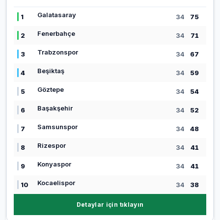
Galatasaray
1
34
75
Fenerbahçe
2
34
71
Trabzonspor
3
34
67
Beşiktaş
4
34
59
Göztepe
5
34
54
Başakşehir
6
34
52
Samsunspor
7
34
48
Rizespor
8
34
41
Konyaspor
9
34
41
Kocaelispor
10
34
38
Detaylar için tıklayın