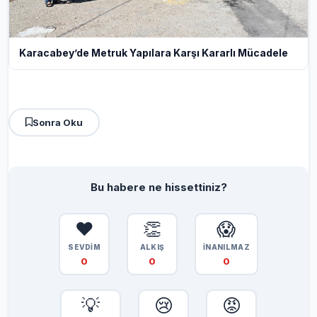
Karacabey’de Metruk Yapılara Karşı Kararlı Mücadele
Sonra Oku
Bu habere ne hissettiniz?
❤️
👏
😱
SEVDİM
ALKIŞ
İNANILMAZ
0
0
0
💡
😢
😡