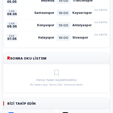
19:00
Beşiktaş
Trabzonspor
05.05
34. HAFTA
ÇAR
16:00
Samsunspor
Kayserispor
06.05
34. HAFTA
ÇAR
19:00
Konyaspor
Antalyaspor
06.05
34. HAFTA
PER
16:00
Hatayspor
Sivasspor
07.05
SONRA OKU LISTEM
Henüz haber kaydetmediniz.
Bir haberi açıp "Sonra Oku" butonuna basın.
BIZI TAKIP EDIN