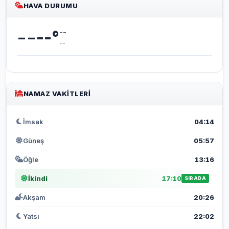
HAVA DURUMU
--
--
°
--
--
NAMAZ VAKITLERI
İmsak
04:14
Güneş
05:57
Öğle
13:16
İkindi
17:10
SIRADA
Akşam
20:26
Yatsı
22:02