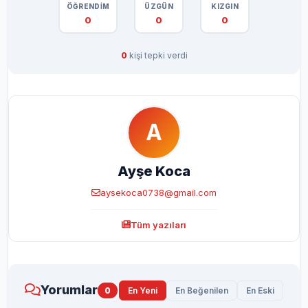
ÖĞRENDİM
ÜZGÜN
KIZGIN
0
0
0
0
kişi tepki verdi
A
Ayşe Koca
aysekoca0738@gmail.com
Tüm yazıları
Yorumlar
0
En Yeni
En Beğenilen
En Eski