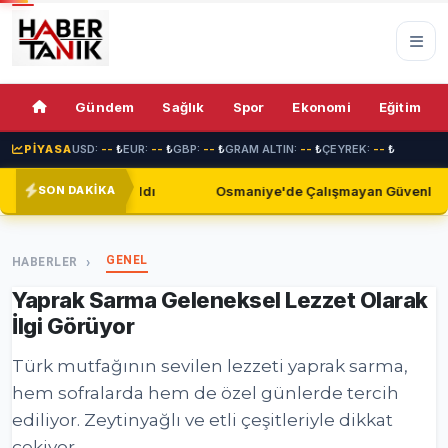
Gündem
Sağlık
Spor
Ekonomi
Eğitim
PİYASA
USD:
--
₺
EUR:
--
₺
GBP:
--
₺
GRAM ALTIN:
--
₺
ÇEYREK:
--
₺
ı
Osmaniye'de Çalışmayan Güvenlik Kameraları Endişe Yarat
SON DAKİKA
GENEL
HABERLER
Yaprak Sarma Geleneksel Lezzet Olarak
İlgi Görüyor
Türk mutfağının sevilen lezzeti yaprak sarma,
hem sofralarda hem de özel günlerde tercih
ediliyor. Zeytinyağlı ve etli çeşitleriyle dikkat
çekiyor.