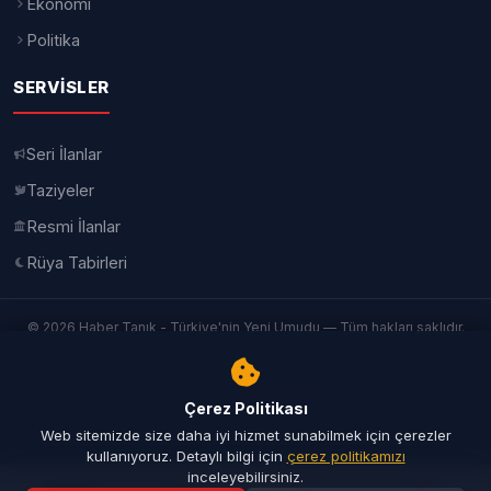
Ekonomi
Politika
SERVISLER
Seri İlanlar
Taziyeler
Resmi İlanlar
Rüya Tabirleri
© 2026 Haber Tanık - Türkiye'nin Yeni Umudu — Tüm hakları saklıdır.
Bu sitede yayınlanan haber, yazı, fotoğraf ve videoların her hakkı saklıdır. |
İletişim
|
Künye
Yazılım:
TurkbimSoft
Çerez Politikası
Web sitemizde size daha iyi hizmet sunabilmek için çerezler
kullanıyoruz. Detaylı bilgi için
çerez politikamızı
inceleyebilirsiniz.