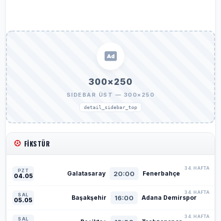
300×250
SIDEBAR ÜST — 300×250
detail_sidebar_top
FIKSTÜR
34. HAFTA
PZT
20:00
Galatasaray
Fenerbahçe
04.05
34. HAFTA
SAL
16:00
Başakşehir
Adana Demirspor
05.05
34. HAFTA
SAL