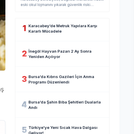
eski okul lojmanını yıkarak güvenlik riski
oluşturan metruk yapılara karşı...
Karacabey’de Metruk Yapılara Karşı
1
Kararlı Mücadele
İnegöl Hayvan Pazarı 2 Ay Sonra
2
Yeniden Açılıyor
Bursa’da Kıbrıs Gazileri İçin Anma
3
Programı Düzenlendi
aş
Bursa’da Şahin Biba Şehitleri Dualarla
4
Andı
Türkiye'ye Yeni Sıcak Hava Dalgası
5
Geliyor!