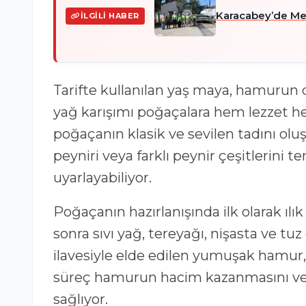
Karacabey’de Met
İLGILI HABER
Tarifte kullanılan yaş maya, hamurun d
yağ karışımı poğaçalara hem lezzet he
poğaçanın klasik ve sevilen tadını oluş
peyniri veya farklı peynir çeşitlerini 
uyarlayabiliyor.
Poğaçanın hazırlanışında ilk olarak ılık
sonra sıvı yağ, tereyağı, nişasta ve tuz
ilavesiyle elde edilen yumuşak hamur, 
süreç hamurun hacim kazanmasını ve 
sağlıyor.