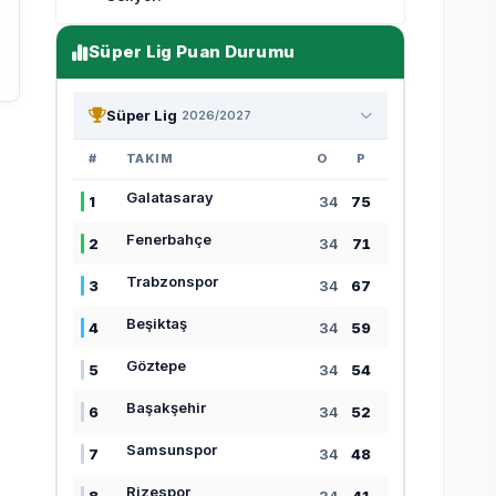
Süper Lig Puan Durumu
Süper Lig
2026/2027
ı
#
TAKIM
O
P
Galatasaray
1
34
75
Fenerbahçe
2
34
71
Trabzonspor
3
34
67
Beşiktaş
4
34
59
Göztepe
5
34
54
Başakşehir
6
34
52
Samsunspor
7
34
48
Rizespor