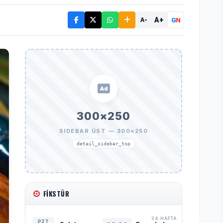
A+
G
N
A-
300×250
SIDEBAR ÜST — 300×250
detail_sidebar_top
FIKSTÜR
34. HAFTA
PZT