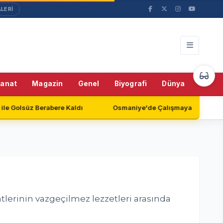
LERİ
46%
Sanat
Magazin
Genel
Biyografi
Dünya
Teknol
Osmaniye'de Çalışmayan Güvenlik Kameraları Endişe Yaratıy
atlerinin vazgeçilmez lezzetleri arasında