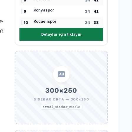
8
34
41
Konyaspor
9
34
41
le
Kocaelispor
10
34
38
em
Detaylar için tıklayın
300×250
SIDEBAR ORTA — 300×250
detail_sidebar_middle