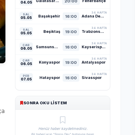
Galatasaray
20:00
Fenerbahçe
04.05
34. HAFTA
SAL
Başakşehir
16:00
Adana Demirspor
05.05
34. HAFTA
SAL
Beşiktaş
19:00
Trabzonspor
05.05
34. HAFTA
ÇAR
Samsunspor
16:00
Kayserispor
06.05
34. HAFTA
ÇAR
Konyaspor
19:00
Antalyaspor
06.05
34. HAFTA
PER
Hatayspor
16:00
Sivasspor
07.05
SONRA OKU LISTEM
ça
Henüz haber kaydetmediniz.
Bir haberi açıp "Sonra Oku" butonuna basın.