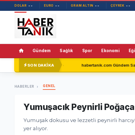
--
--
--
--
DOLAR
EURO
GRAM ALTIN
ÇEYREK
Gündem
Sağlık
Spor
Ekonomi
Eğ
SON DAKİKA
rti'de
habertanik.com Gündem Sayfasıyla Okuyucuların Yan
GENEL
HABERLER
Yumuşacık Peynirli Poğaça T
Yumuşak dokusu ve lezzetli peynirli harcıyl
yer alıyor.