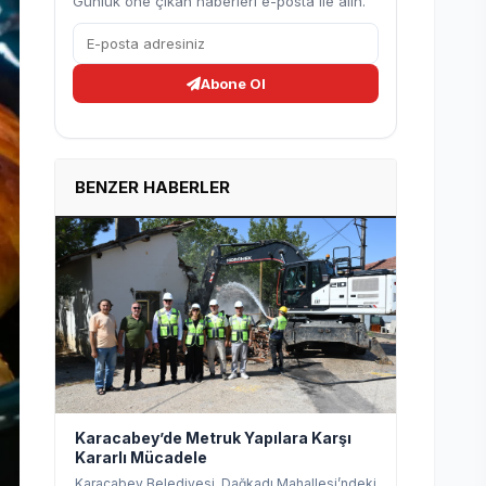
Günlük öne çıkan haberleri e-posta ile alın.
Abone Ol
BENZER HABERLER
Karacabey’de Metruk Yapılara Karşı
Kararlı Mücadele
Karacabey Belediyesi, Dağkadı Mahallesi’ndeki