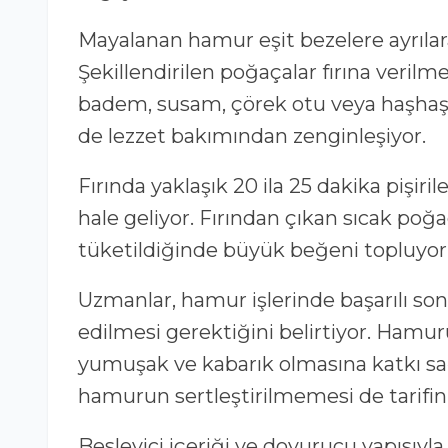
Mayalanan hamur eşit bezelere ayrılarak 
Şekillendirilen poğaçalar fırına veril
badem, susam, çörek otu veya haşhaş
de lezzet bakımından zenginleşiyor.
Fırında yaklaşık 20 ila 25 dakika pişiri
hale geliyor. Fırından çıkan sıcak poğa
tüketildiğinde büyük beğeni topluyor
Uzmanlar, hamur işlerinde başarılı s
edilmesi gerektiğini belirtiyor. Hamu
yumuşak ve kabarık olmasına katkı sağ
hamurun sertleştirilmemesi de tarifin p
Besleyici içeriği ve doyurucu yapısıyl