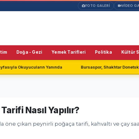
FOTO GALERİ
VİDEO GA
itim
Doğa - Gezi
Yemek Tarifleri
Politika
Kültür 
ında
Bursaspor, Shakhtar Donetsk ile Golsüz Berabere Kaldı
arifi Nasıl Yapılır?
a öne çıkan peynirli poğaça tarifi, kahvaltı ve çay sa