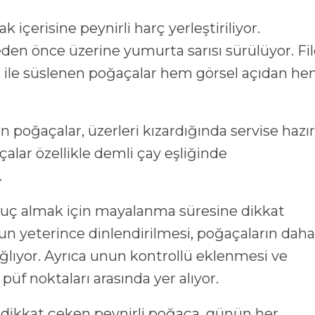
içerisine peynirli harç yerleştiriliyor.
meden önce üzerine yumurta sarısı sürülüyor. Fi
 ile süslenen poğaçalar hem görsel açıdan h
len poğaçalar, üzerleri kızardığında servise hazır
çalar özellikle demli çay eşliğinde
.
onuç almak için mayalanma süresine dikkat
run yeterince dinlendirilmesi, poğaçaların daha
lıyor. Ayrıca unun kontrollü eklenmesi ve
üf noktaları arasında yer alıyor.
a dikkat çeken peynirli poğaça, günün her