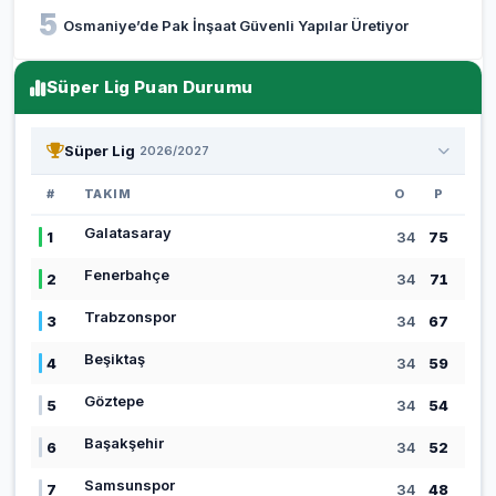
5
Osmaniye’de Pak İnşaat Güvenli Yapılar Üretiyor
Süper Lig Puan Durumu
Süper Lig
2026/2027
#
TAKIM
O
P
Galatasaray
1
34
75
Fenerbahçe
2
34
71
Trabzonspor
3
34
67
Beşiktaş
4
34
59
Göztepe
5
34
54
Başakşehir
6
34
52
Samsunspor
7
34
48