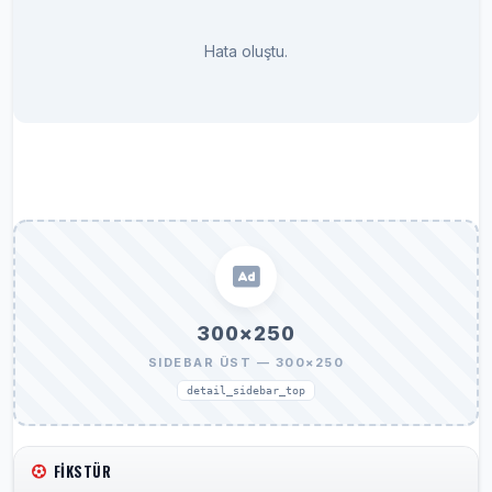
Hata oluştu.
300×250
SIDEBAR ÜST — 300×250
detail_sidebar_top
FIKSTÜR