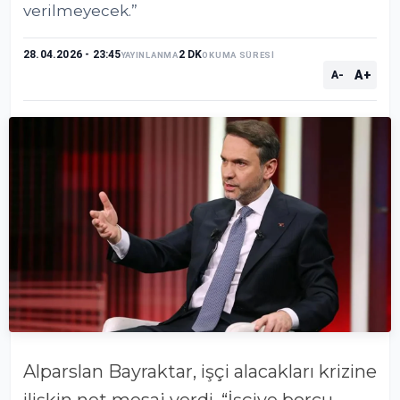
verilmeyecek.”
28.04.2026 - 23:45
2 DK
YAYINLANMA
OKUMA SÜRESİ
A+
A-
Alparslan Bayraktar
, işçi alacakları krizine
ilişkin net mesaj verdi. “İşçiye borcu