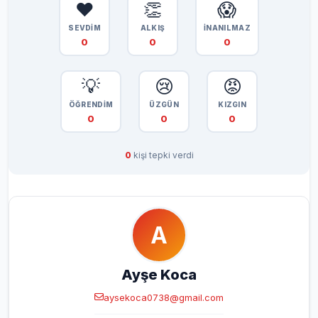
❤️
👏
😱
SEVDİM
ALKIŞ
İNANILMAZ
0
0
0
💡
😢
😡
ÖĞRENDİM
ÜZGÜN
KIZGIN
0
0
0
0
kişi tepki verdi
A
Ayşe Koca
aysekoca0738@gmail.com