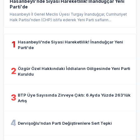
Hasanbeyli'nde Siyasi Hareketlilik! İnanduğçar Yeni
Parti'de
Hasanbeyli İl Genel Meclis Üyesi Turgay İnanduğçar, Cumhuriyet
Halk Partisi’nden (CHP) istifa ederek Yeni Parti safların...
Hasanbeyli'nde Siyasi Hareketlilik! İnanduğçar Yeni
1
Parti'de
Özgür Özel Hakkındaki İddiaların Gölgesinde Yeni Parti
2
Kuruldu
BTP Üye Sayısında Zirveye Çıktı: 6 Ayda Yüzde 263'lük
3
Artış
4
Dervişoğlu'ndan Parti Değiştirenlere Sert Tepki