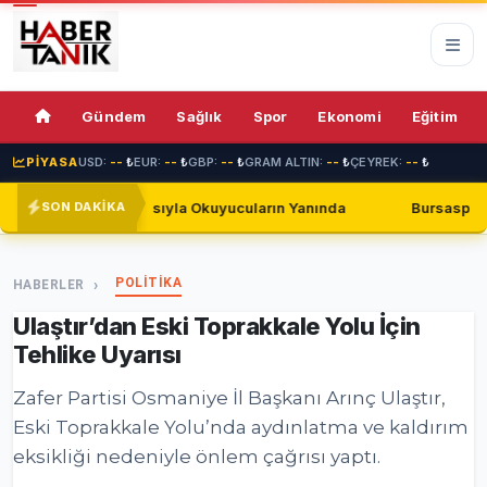
76%
Gündem
Sağlık
Spor
Ekonomi
Eğitim
PİYASA
USD:
--
₺
EUR:
--
₺
GBP:
--
₺
GRAM ALTIN:
--
₺
ÇEYREK:
--
₺
sıyla Okuyucuların Yanında
Bursaspor, Shakhtar Donetsk il
SON DAKİKA
POLİTİKA
HABERLER
Ulaştır’dan Eski Toprakkale Yolu İçin
Tehlike Uyarısı
Zafer Partisi Osmaniye İl Başkanı Arınç Ulaştır,
Eski Toprakkale Yolu’nda aydınlatma ve kaldırım
eksikliği nedeniyle önlem çağrısı yaptı.