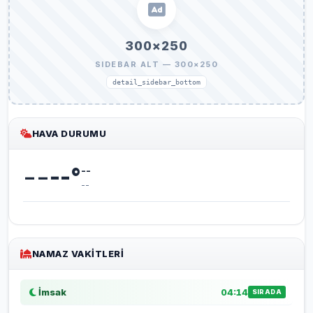
300×250
SIDEBAR ALT — 300×250
detail_sidebar_bottom
HAVA DURUMU
--
--
°
--
--
NAMAZ VAKITLERI
İmsak
04:14
SIRADA