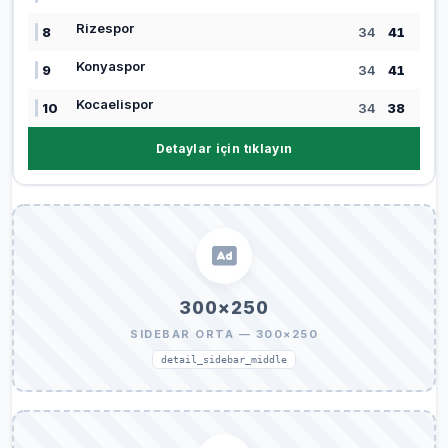
Rizespor
8
34
41
Konyaspor
9
34
41
Kocaelispor
10
34
38
Detaylar için tıklayın
300×250
SIDEBAR ORTA — 300×250
detail_sidebar_middle