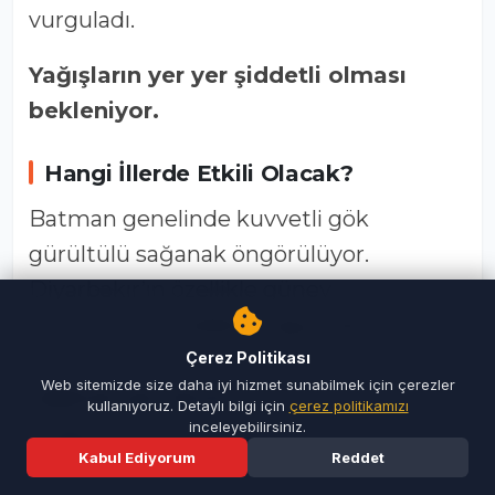
vurguladı.
Yağışların yer yer şiddetli olması
bekleniyor.
Hangi İllerde Etkili Olacak?
Batman
genelinde kuvvetli gök
gürültülü sağanak öngörülüyor.
Diyarbakır
’ın özellikle güney
kesimlerinde şiddetli yağış bekleniyor.
Mardin
çevrelerinde yerel olarak kuvvetli
Çerez Politikası
Web sitemizde size daha iyi hizmet sunabilmek için çerezler
sağanak görülecek.
kullanıyoruz. Detaylı bilgi için
çerez politikamızı
Siirt
ve
Şırnak
genelinde ise yer yer
inceleyebilirsiniz.
Kabul Ediyorum
Reddet
kuvvetli yağış tahmin ediliyor.
Ana Sayfa
Son Dakika
Ara
Menü