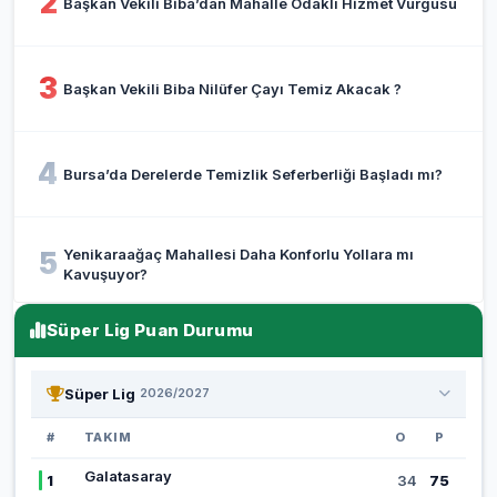
2
Başkan Vekili Biba’dan Mahalle Odaklı Hizmet Vurgusu
3
Başkan Vekili Biba Nilüfer Çayı Temiz Akacak ?
4
Bursa’da Derelerde Temizlik Seferberliği Başladı mı?
Yenikaraağaç Mahallesi Daha Konforlu Yollara mı
5
Kavuşuyor?
Süper Lig Puan Durumu
Süper Lig
2026/2027
#
TAKIM
O
P
Galatasaray
1
34
75