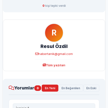
0
kişi tepki verdi
R
Resul Özdil
habertanik@gmail.com
Tüm yazıları
Yorumlar
0
En Yeni
En Beğenilen
En Eski