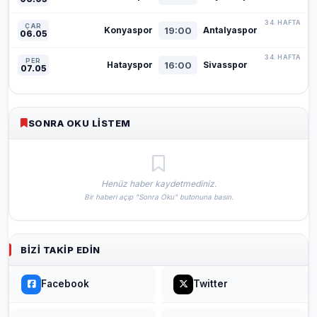
34. HAFTA
ÇAR
19:00
Konyaspor
Antalyaspor
06.05
34. HAFTA
PER
16:00
Hatayspor
Sivasspor
07.05
SONRA OKU LISTEM
Henüz haber kaydetmediniz.
Bir haberi açıp "Sonra Oku" butonuna basın.
BIZI TAKIP EDIN
Facebook
Twitter