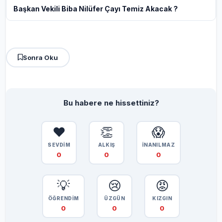
Başkan Vekili Biba Nilüfer Çayı Temiz Akacak ?
Sonra Oku
Bu habere ne hissettiniz?
❤️
👏
😱
SEVDİM
ALKIŞ
İNANILMAZ
0
0
0
💡
😢
😡
ÖĞRENDİM
ÜZGÜN
KIZGIN
0
0
0