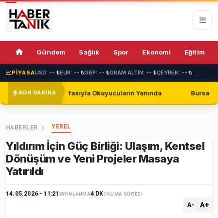
74%
Gündem
Sağlık
Spor
Ekonomi
Eğitim
PİYASA
USD:
--
₺
EUR:
--
₺
GBP:
--
₺
GRAM ALTIN:
--
₺
ÇEYREK:
--
₺
asıyla Okuyucuların Yanında
Bursaspor, Shakhtar Donetsk i
SON DAKİKA
YEREL
HABERLER
Yıldırım İçin Güç Birliği: Ulaşım, Kentsel
Dönüşüm ve Yeni Projeler Masaya
Yatırıldı
14.05.2026 - 11:21
4 DK
YAYINLANMA
OKUMA SÜRESİ
A+
A-