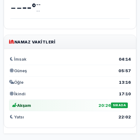
--
--
°
--
--
NAMAZ VAKITLERI
İmsak
04:14
Güneş
05:57
Öğle
13:16
İkindi
17:10
Akşam
20:26
SIRADA
Yatsı
22:02