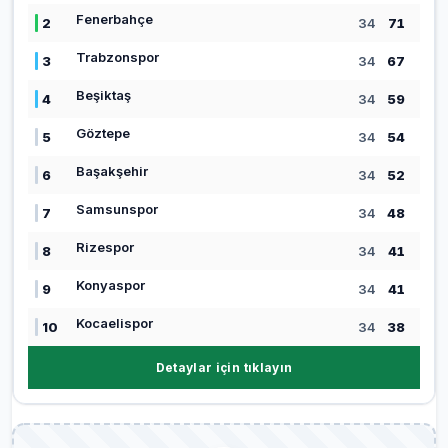
Fenerbahçe
2
34
71
Trabzonspor
3
34
67
Beşiktaş
4
34
59
Göztepe
5
34
54
Başakşehir
6
34
52
Samsunspor
7
34
48
Rizespor
8
34
41
Konyaspor
9
34
41
Kocaelispor
10
34
38
Detaylar için tıklayın