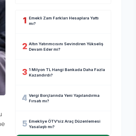
SGK ödeme takvimini açıkladı.
Emekli Zam Farkları Hesaplara Yattı
1
mı?
Altın Yatırımcısını Sevindiren Yükseliş
2
Devam Eder mi?
1 Milyon TL Hangi Bankada Daha Fazla
3
Kazandırdı?
Vergi Borçlarında Yeni Yapılandırma
4
Fırsatı mı?
u
Emekliye ÖTV’siz Araç Düzenlemesi
5
me
Yasalaştı mı?