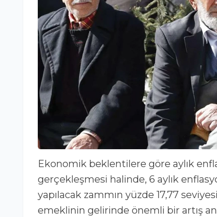
Ekonomik beklentilere göre aylık enfl
gerçekleşmesi halinde, 6 aylık enflasy
yapılacak zammın yüzde 17,77 seviyes
emeklinin gelirinde önemli bir artış an