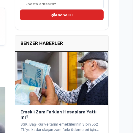
Abone Ol
BENZER HABERLER
Emekli Zam Farkları Hesaplara Yattı
mı?
SSK, Bağ-Kur ve tarım emeklilerinin 3 bin 552
TL’ye kadar ulaşan zam farkı ödemeleri için