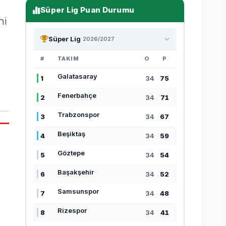
Süper Lig Puan Durumu
ni
Süper Lig
2026/2027
#
TAKIM
O
P
Galatasaray
1
34
75
Fenerbahçe
2
34
71
Trabzonspor
3
34
67
Beşiktaş
4
34
59
Göztepe
5
34
54
Başakşehir
6
34
52
Samsunspor
7
34
48
Rizespor
8
34
41