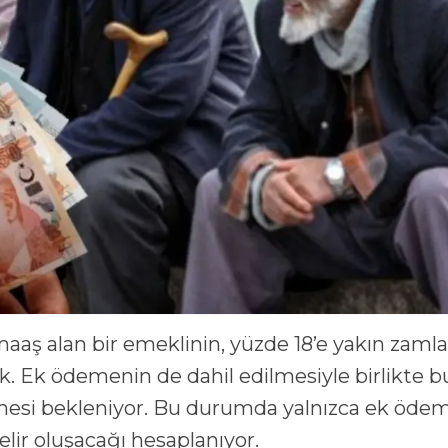
maaş alan bir emeklinin, yüzde 18’e yakın zamla
ak. Ek ödemenin de dahil edilmesiyle birlikte b
elmesi bekleniyor. Bu durumda yalnızca ek öde
gelir oluşacağı hesaplanıyor.