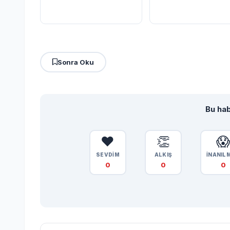
Sonra Oku
Bu hab
❤️
👏

SEVDİM
ALKIŞ
İNANIL
0
0
0