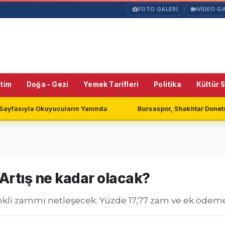
FOTO GALERİ
VİDEO GA
itim
Doğa - Gezi
Yemek Tarifleri
Politika
Kültür 
ın Yanında
Bursaspor, Shakhtar Donetsk ile Golsüz Berabere 
rtış ne kadar olacak?
li zammı netleşecek. Yüzde 17,77 zam ve ek ödeme i