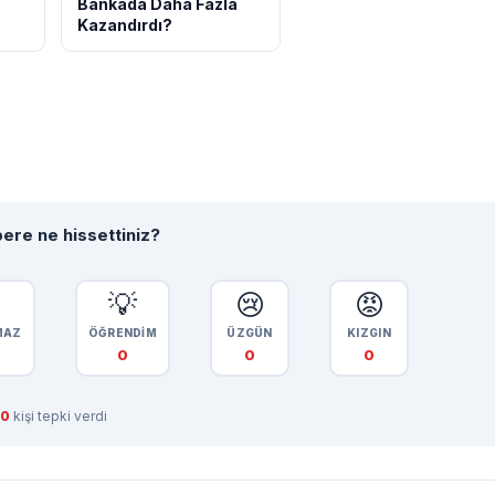
Bankada Daha Fazla
Kazandırdı?
ere ne hissettiniz?

💡
😢
😡
MAZ
ÖĞRENDİM
ÜZGÜN
KIZGIN
0
0
0
0
kişi tepki verdi