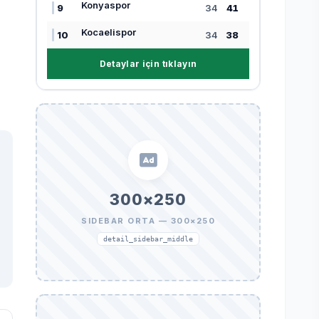
Konyaspor
9
34
41
Kocaelispor
10
34
38
Detaylar için tıklayın
300×250
SIDEBAR ORTA — 300×250
detail_sidebar_middle