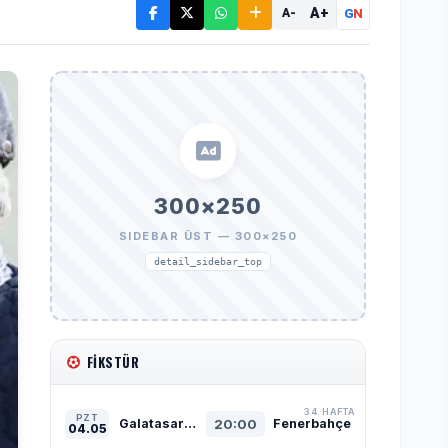
A+
G
N
A-
300×250
SIDEBAR ÜST — 300×250
detail_sidebar_top
FIKSTÜR
34. HAFTA
PZT
Galatasaray
20:00
Fenerbahçe
04.05