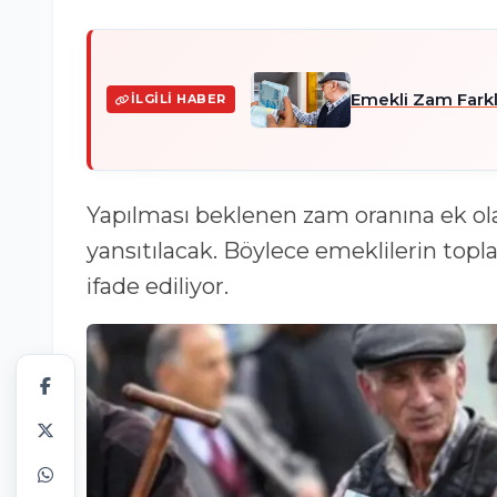
Emekli Zam Farkla
İLGILI HABER
Yapılması beklenen zam oranına ek ol
yansıtılacak. Böylece emeklilerin topl
ifade ediliyor.