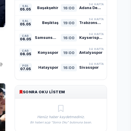
34. HAFTA
SAL
Başakşehir
16:00
Adana Demirspor
05.05
34. HAFTA
SAL
Beşiktaş
19:00
Trabzonspor
05.05
34. HAFTA
ÇAR
Samsunspor
16:00
Kayserispor
06.05
34. HAFTA
ÇAR
Konyaspor
19:00
Antalyaspor
06.05
e
34. HAFTA
PER
Hatayspor
16:00
Sivasspor
07.05
SONRA OKU LISTEM
Henüz haber kaydetmediniz.
Bir haberi açıp "Sonra Oku" butonuna basın.