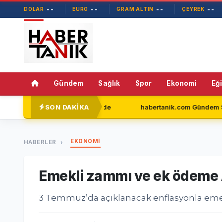
--
--
--
--
DOLAR
EURO
GRAM ALTIN
ÇEYREK
Gündem
Sağlık
Spor
Ekonomi
Eğ
SON DAKİKA
eni Parti'de
habertanik.com Gündem Sayfasıyla Okuyucular
EKONOMİ
HABERLER
Emekli zammı ve ek ödeme A
3 Temmuz’da açıklanacak enflasyonla emek