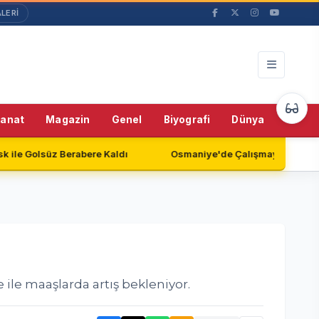
LERİ
55%
Sanat
Magazin
Genel
Biyografi
Dünya
Teknol
Kaldı
Osmaniye'de Çalışmayan Güvenlik Kameraları Endişe Y
le maaşlarda artış bekleniyor.