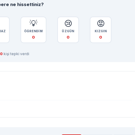
ere ne hissettiniz?

💡
😢
😡
MAZ
ÖĞRENDİM
ÜZGÜN
KIZGIN
0
0
0
0
kişi tepki verdi