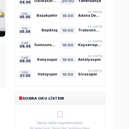
Galatasaray
20:00
Fenerbahçe
04.05
34. HAFTA
SAL
Başakşehir
16:00
Adana Demirspor
05.05
34. HAFTA
SAL
Beşiktaş
19:00
Trabzonspor
05.05
34. HAFTA
ÇAR
Samsunspor
16:00
Kayserispor
06.05
34. HAFTA
ÇAR
Konyaspor
19:00
Antalyaspor
06.05
34. HAFTA
PER
Hatayspor
16:00
Sivasspor
07.05
SONRA OKU LISTEM
Henüz haber kaydetmediniz.
Bir haberi açıp "Sonra Oku" butonuna basın.