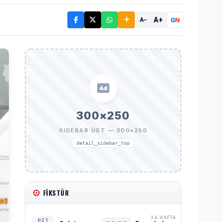
A+
G
N
A-
300×250
SIDEBAR ÜST — 300×250
detail_sidebar_top
FIKSTÜR
34. HAFTA
PZT