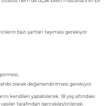
 otobüs hem de uçak bileti masraflarının bir
lerin bazı şartları taşıması gerekiyor.
 görmesi,
hibi olarak değerlendirilmesi gerekiyor.
rını kendileri yapabilecek. 18 yaş altındaki
 vasiler tarafından gerçekleştirilecek.