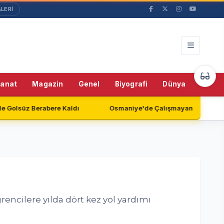
LERİ
55%
Sanat
Magazin
Genel
Biyografi
Dünya
Teknol
re Kaldı
Osmaniye'de Çalışmayan Güvenlik Kameraları Endiş
rencilere yılda dört kez yol yardımı