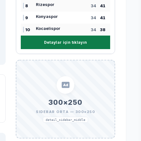
Rizespor
8
34
41
Konyaspor
9
34
41
Kocaelispor
10
34
38
Detaylar için tıklayın
300×250
SIDEBAR ORTA — 300×250
detail_sidebar_middle