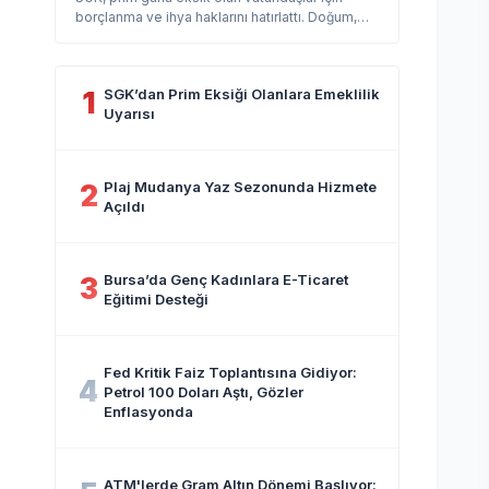
borçlanma ve ihya haklarını hatırlattı. Doğum,
askerlik ve yurt dışı süreleri...
SGK’dan Prim Eksiği Olanlara Emeklilik
1
Uyarısı
Plaj Mudanya Yaz Sezonunda Hizmete
2
Açıldı
Bursa’da Genç Kadınlara E-Ticaret
3
Eğitimi Desteği
Fed Kritik Faiz Toplantısına Gidiyor:
4
Petrol 100 Doları Aştı, Gözler
Enflasyonda
ATM'lerde Gram Altın Dönemi Başlıyor: