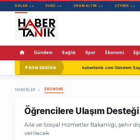
--
--
--
--
DOLAR
EURO
GRAM ALTIN
ÇEYREK
Gündem
Sağlık
Spor
Ekonomi
Eğ
SON DAKİKA
r Yeni Parti'de
habertanik.com Gündem Sayfasıyla Okuyucul
EKONOMİ
HABERLER
Öğrencilere Ulaşım Desteği
Aile ve Sosyal Hizmetler Bakanlığı, şehir d
verilecek.