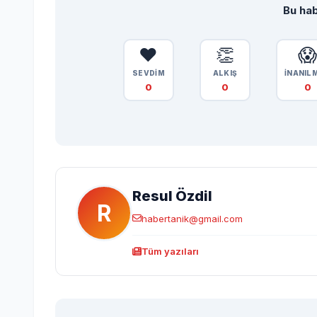
Bu hab
❤️
👏

SEVDİM
ALKIŞ
İNANIL
0
0
0
Resul Özdil
R
habertanik@gmail.com
Tüm yazıları