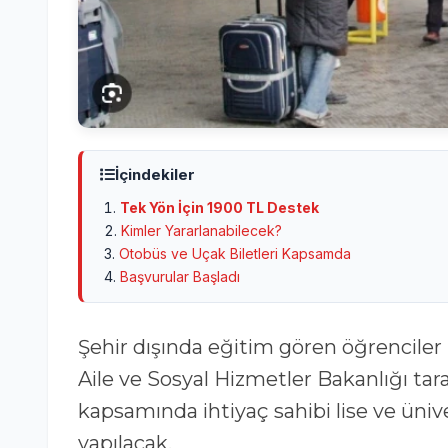
İçindekiler
Tek Yön İçin 1900 TL Destek
Kimler Yararlanabilecek?
Otobüs ve Uçak Biletleri Kapsamda
Başvurular Başladı
Şehir dışında eğitim gören öğrenciler için ulaşım desteği uygulaması devreye alındı.
Aile ve Sosyal Hizmetler Bakanlığı tar
kapsamında ihtiyaç sahibi lise ve ünive
yapılacak.