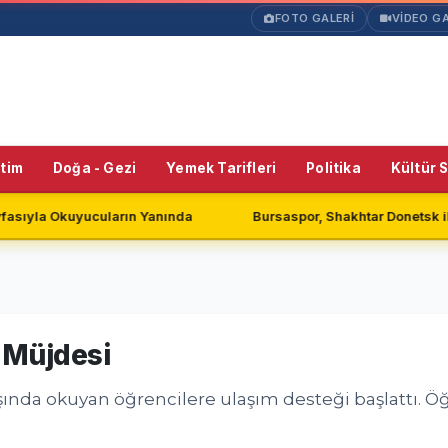
FOTO GALERİ
VİDEO GA
itim
Doğa - Gezi
Yemek Tarifleri
Politika
Kültür 
arın Yanında
Bursaspor, Shakhtar Donetsk ile Golsüz Berabe
 Müjdesi
ışında okuyan öğrencilere ulaşım desteği başlattı. Öğ