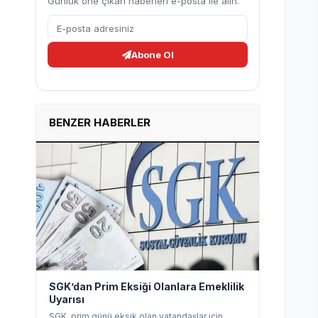
Günlük öne çıkan haberleri e-posta ile alın.
Abone Ol
BENZER HABERLER
SGK’dan Prim Eksiği Olanlara Emeklilik
Uyarısı
SGK, prim günü eksik olan vatandaşlar için