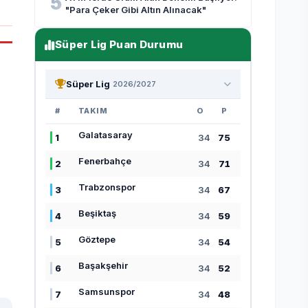
5
"Para Çeker Gibi Altın Alınacak"
Süper Lig Puan Durumu
Süper Lig
2026/2027
#
TAKIM
O
P
Galatasaray
1
34
75
Fenerbahçe
2
34
71
Trabzonspor
3
34
67
Beşiktaş
4
34
59
Göztepe
5
34
54
Başakşehir
6
34
52
Samsunspor
7
34
48