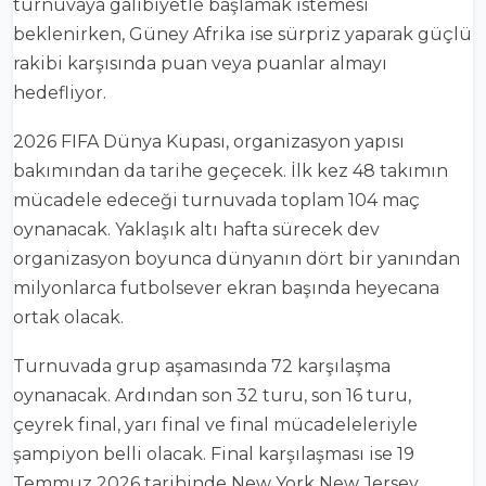
turnuvaya galibiyetle başlamak istemesi
beklenirken, Güney Afrika ise sürpriz yaparak güçlü
rakibi karşısında puan veya puanlar almayı
hedefliyor.
2026 FIFA Dünya Kupası, organizasyon yapısı
bakımından da tarihe geçecek. İlk kez 48 takımın
mücadele edeceği turnuvada toplam 104 maç
oynanacak. Yaklaşık altı hafta sürecek dev
organizasyon boyunca dünyanın dört bir yanından
milyonlarca futbolsever ekran başında heyecana
ortak olacak.
Turnuvada grup aşamasında 72 karşılaşma
oynanacak. Ardından son 32 turu, son 16 turu,
çeyrek final, yarı final ve final mücadeleleriyle
şampiyon belli olacak. Final karşılaşması ise 19
Temmuz 2026 tarihinde New York New Jersey