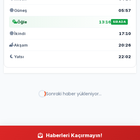
Güneş
05:57
Öğle
13:16
SIRADA
İkindi
17:10
Akşam
20:26
Yatsı
22:02
Sonraki haber yükleniyor...
Haberleri Kaçırmayın!