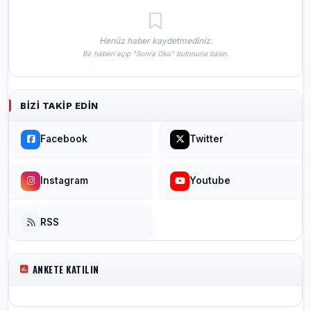
Henüz haber kaydetmediniz.
Bir haberi açıp "Sonra Oku" butonuna basın.
BIZI TAKIP EDIN
Facebook
Twitter
Instagram
Youtube
RSS
ANKETE KATILIN