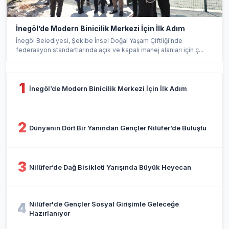
İnegöl’de Modern Binicilik Merkezi İçin İlk Adım
İnegöl Belediyesi, Şekibe İnsel Doğal Yaşam Çiftliği’nde
federasyon standartlarında açık ve kapalı manej alanları için ç...
1
İnegöl’de Modern Binicilik Merkezi İçin İlk Adım
2
Dünyanın Dört Bir Yanından Gençler Nilüfer’de Buluştu
3
Nilüfer’de Dağ Bisikleti Yarışında Büyük Heyecan
Nilüfer'de Gençler Sosyal Girişimle Geleceğe
4
Hazırlanıyor