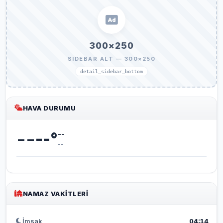
300×250
SIDEBAR ALT — 300×250
detail_sidebar_bottom
HAVA DURUMU
--
--
°
--
--
NAMAZ VAKITLERI
İmsak
04:14