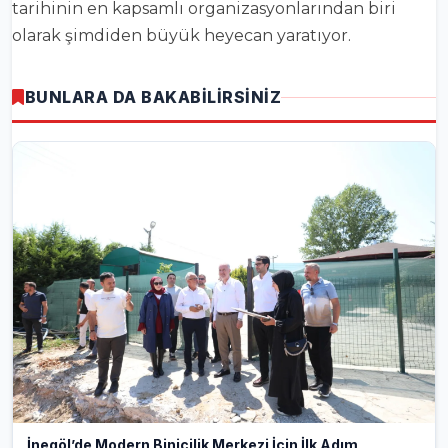
tarihinin en kapsamlı organizasyonlarından biri
olarak şimdiden büyük heyecan yaratıyor.
BUNLARA DA BAKABİLİRSİNİZ
İnegöl’de Modern Binicilik Merkezi İçin İlk Adım