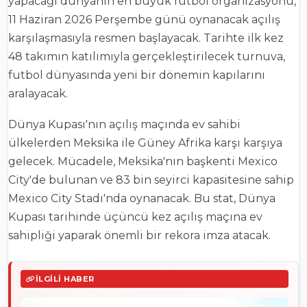
yapacağı dünyanın en büyük futbol organizasyonu,
11 Haziran 2026 Perşembe günü oynanacak açılış
karşılaşmasıyla resmen başlayacak. Tarihte ilk kez
48 takımın katılımıyla gerçekleştirilecek turnuva,
futbol dünyasında yeni bir dönemin kapılarını
aralayacak.
Dünya Kupası'nın açılış maçında ev sahibi
ülkelerden Meksika ile Güney Afrika karşı karşıya
gelecek. Mücadele, Meksika'nın başkenti Mexico
City'de bulunan ve 83 bin seyirci kapasitesine sahip
Mexico City Stadı'nda oynanacak. Bu stat, Dünya
Kupası tarihinde üçüncü kez açılış maçına ev
sahipliği yaparak önemli bir rekora imza atacak.
İLGILI HABER