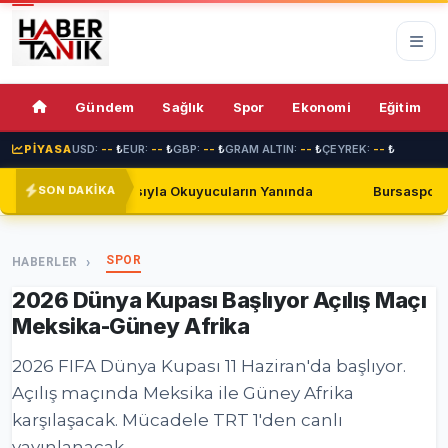
77%
Gündem
Sağlık
Spor
Ekonomi
Eğitim
PİYASA
USD:
--
₺
EUR:
--
₺
GBP:
--
₺
GRAM ALTIN:
--
₺
ÇEYREK:
--
₺
yfasıyla Okuyucuların Yanında
Bursaspor, Shakhtar Donetsk
SON DAKİKA
SPOR
HABERLER
2026 Dünya Kupası Başlıyor Açılış Maçı
Meksika-Güney Afrika
2026 FIFA Dünya Kupası 11 Haziran'da başlıyor.
Açılış maçında Meksika ile Güney Afrika
karşılaşacak. Mücadele TRT 1'den canlı
yayınlanacak.