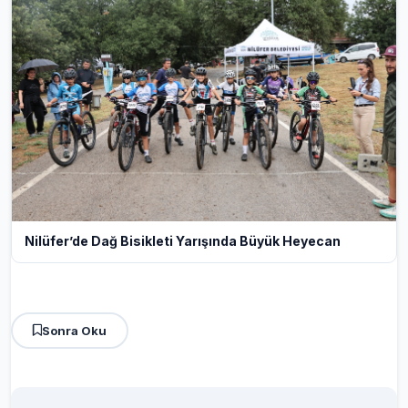
Nilüfer’de Dağ Bisikleti Yarışında Büyük Heyecan
Sonra Oku