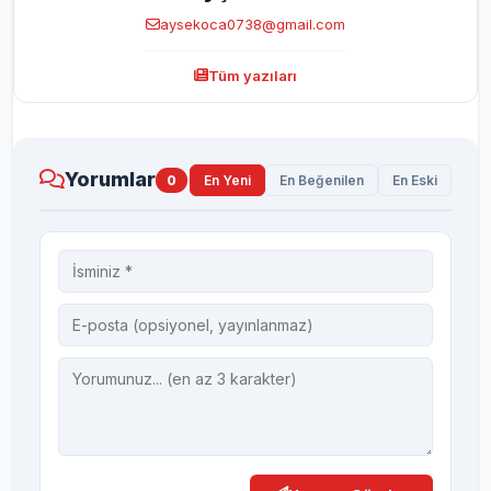
aysekoca0738@gmail.com
Tüm yazıları
Yorumlar
0
En Yeni
En Beğenilen
En Eski