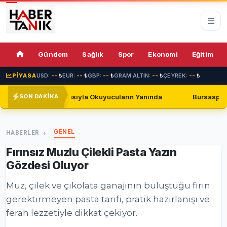
73%
Gündem
Sağlık
Spor
Ekonomi
Eğitim
PİYASA
USD:
--
₺
EUR:
--
₺
GBP:
--
₺
GRAM ALTIN:
--
₺
ÇEYREK:
--
₺
ıyla Okuyucuların Yanında
Bursaspor, Shakhtar Donetsk ile
SON DAKİKA
GENEL
HABERLER
Fırınsız Muzlu Çilekli Pasta Yazın
Gözdesi Oluyor
Muz, çilek ve çikolata ganajının buluştuğu fırın
gerektirmeyen pasta tarifi, pratik hazırlanışı ve
ferah lezzetiyle dikkat çekiyor.