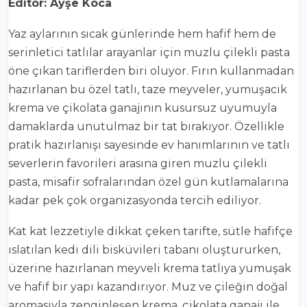
Editör: Ayşe Koca
Yaz aylarının sıcak günlerinde hem hafif hem de
serinletici tatlılar arayanlar için muzlu çilekli pasta
öne çıkan tariflerden biri oluyor. Fırın kullanmadan
hazırlanan bu özel tatlı, taze meyveler, yumuşacık
krema ve çikolata ganajının kusursuz uyumuyla
damaklarda unutulmaz bir tat bırakıyor. Özellikle
pratik hazırlanışı sayesinde ev hanımlarının ve tatlı
severlerin favorileri arasına giren muzlu çilekli
pasta, misafir sofralarından özel gün kutlamalarına
kadar pek çok organizasyonda tercih ediliyor.
Kat kat lezzetiyle dikkat çeken tarifte, sütle hafifçe
ıslatılan kedi dili bisküvileri tabanı oluştururken,
üzerine hazırlanan meyveli krema tatlıya yumuşak
ve hafif bir yapı kazandırıyor. Muz ve çileğin doğal
aromasıyla zenginleşen krema, çikolata ganajı ile