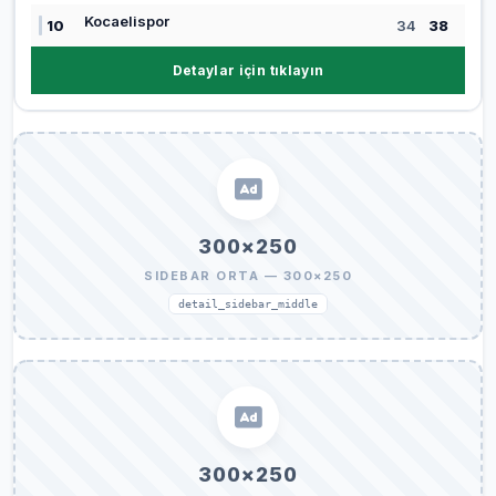
Kocaelispor
10
34
38
Detaylar için tıklayın
300×250
SIDEBAR ORTA — 300×250
detail_sidebar_middle
300×250