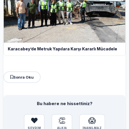
Karacabey’de Metruk Yapılara Karşı Kararlı Mücadele
Sonra Oku
Bu habere ne hissettiniz?
❤️
👏
😱
SEVDİM
ALKIŞ
İNANILMAZ