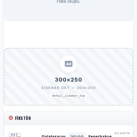
Hata oluştu.
300×250
SIDEBAR ÜST — 300×250
detail_sidebar_top
FIKSTÜR
34. HAFTA
PZT
20:00
Galatasaray
Fenerbahçe