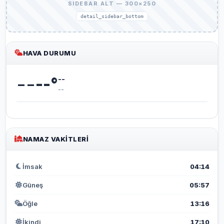
SIDEBAR ALT — 300×250
detail_sidebar_bottom
HAVA DURUMU
--
--
°
--
--
NAMAZ VAKITLERI
İmsak
04:14
Güneş
05:57
Öğle
13:16
İkindi
17:10