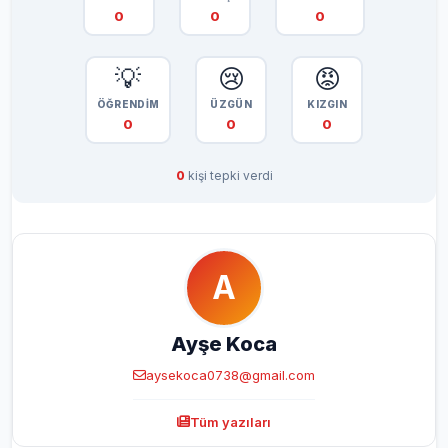
0
0
0
💡
😢
😡
ÖĞRENDİM
ÜZGÜN
KIZGIN
0
0
0
0
kişi tepki verdi
A
Ayşe Koca
aysekoca0738@gmail.com
Tüm yazıları