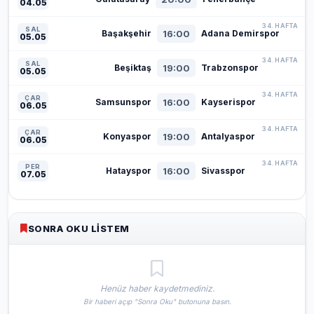
04.05
34. HAFTA
SAL
16:00
Başakşehir
Adana Demirspor
05.05
34. HAFTA
SAL
19:00
Beşiktaş
Trabzonspor
05.05
34. HAFTA
ÇAR
16:00
Samsunspor
Kayserispor
06.05
34. HAFTA
ÇAR
19:00
Konyaspor
Antalyaspor
06.05
34. HAFTA
PER
16:00
Hatayspor
Sivasspor
07.05
SONRA OKU LISTEM
Henüz haber kaydetmediniz.
Bir haberi açıp "Sonra Oku" butonuna basın.