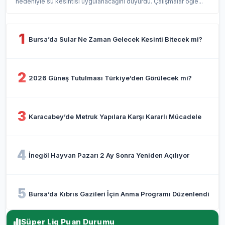
nedeniyle su kesintisi uygulanacağını duyurdu. Çalışmalar öğle...
1
Bursa’da Sular Ne Zaman Gelecek Kesinti Bitecek mi?
2
2026 Güneş Tutulması Türkiye’den Görülecek mi?
3
Karacabey’de Metruk Yapılara Karşı Kararlı Mücadele
4
İnegöl Hayvan Pazarı 2 Ay Sonra Yeniden Açılıyor
5
Bursa’da Kıbrıs Gazileri İçin Anma Programı Düzenlendi
Süper Lig Puan Durumu